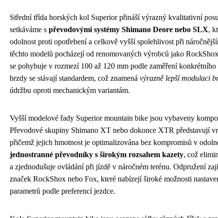
Střední třída horských kol Superior přináší výrazný kvalitativní po
setkáváme s
převodovými systémy Shimano Deore nebo SLX
, k
odolnost proti opotřebení a celkově vyšší spolehlivost při náročněj
těchto modelů pocházejí od renomovaných výrobců jako RockShox
se pohybuje v rozmezí 100 až 120 mm podle zaměření konkrétního
brzdy se stávají standardem, což znamená
výrazně lepší modulaci br
údržbu oproti mechanickým variantám.
Vyšší modelové řady Superior mountain bike jsou vybaveny kompon
Převodové skupiny Shimano XT nebo dokonce XTR představují vrch
přičemž jejich hmotnost je optimalizována bez kompromisů v odolno
jednostranné převodníky s širokým rozsahem kazety
, což elim
a zjednodušuje ovládání při jízdě v náročném terénu. Odpružení zaji
značek RockShox nebo Fox, které nabízejí široké možnosti nastave
parametrů podle preferencí jezdce.