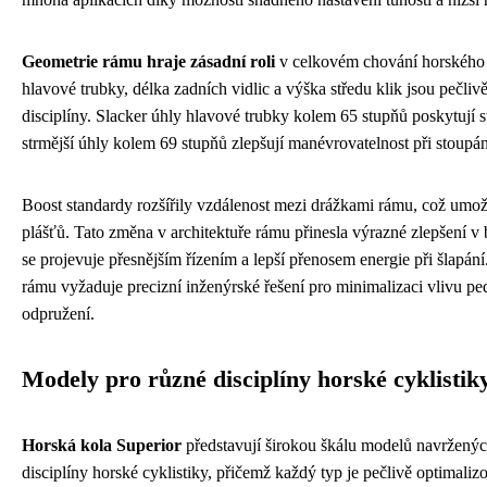
Geometrie rámu hraje zásadní roli
v celkovém chování horského k
hlavové trubky, délka zadních vidlic a výška středu klik jsou pečli
disciplíny. Slacker úhly hlavové trubky kolem 65 stupňů poskytují st
strmější úhly kolem 69 stupňů zlepšují manévrovatelnost při stoupán
Boost standardy rozšířily vzdálenost mezi drážkami rámu, což umožni
plášťů. Tato změna v architektuře rámu přinesla výrazné zlepšení v 
se projevuje přesnějším řízením a lepší přenosem energie při šlapán
rámu vyžaduje precizní inženýrské řešení pro minimalizaci vlivu p
odpružení.
Modely pro různé disciplíny horské cyklistik
Horská kola Superior
představují širokou škálu modelů navržených
disciplíny horské cyklistiky, přičemž každý typ je pečlivě optimaliz