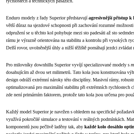
rychlostech a technických pasážích.
Enduro modely z řady Superior představují
agresivnější přístup k 
větší důraz na sjezdové schopnosti při zachování rozumné možnosti 
odpružení se u těchto kol pohybuje mezi sto padesáti až sto sedmdes
rámu je výrazně orientována na stabilitu a kontrolu při vysokých ry
Delší rovor, uvolněnější úhly a nižší těžiště pomáhají jezdci zvládat 
Pro milovníky downhillu Superior vyvíjí specializované modely s
m
dosahujícím až dvou set milimetrů. Tato kola jsou konstruována výh
design odráží extrémní nároky této disciplíny. Masivní rámy, robus
optimalizovaná pro maximální stabilitu při extrémních rychlostech ch
zde není primárním faktorem, protože tato kola jsou určena pro pou
Každý model Superior je navržen s ohledem na specifické požadavk
využívá pokročilé simulace a testování v reálných podmínkách. Mate
komponentů jsou pečlivě laděny tak, aby
každé kolo dosáhlo opt