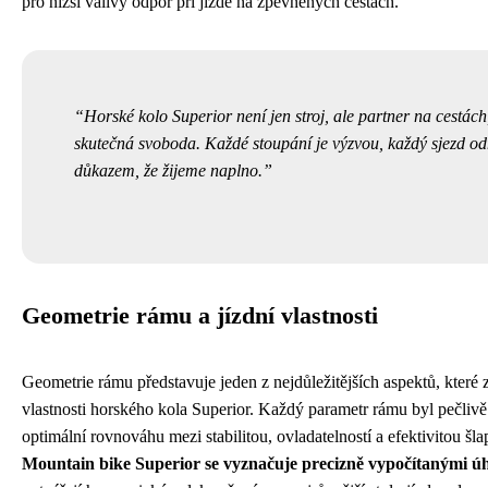
pro nižší valivý odpor při jízdě na zpevněných cestách.
Horské kolo Superior není jen stroj, ale partner na cestách
skutečná svoboda. Každé stoupání je výzvou, každý sjezd 
důkazem, že žijeme naplno.
Geometrie rámu a jízdní vlastnosti
Geometrie rámu představuje jeden z nejdůležitějších aspektů, které
vlastnosti horského kola Superior. Každý parametr rámu byl pečlivě
optimální rovnováhu mezi stabilitou, ovladatelností a efektivitou š
Mountain bike Superior se vyznačuje precizně vypočítanými ú