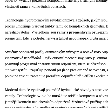
Superior
využívá pokročilé kompozitní materiály s různými moduly 
vlastností rámu v konkrétních oblastech.
Technologie hydroformování revolucionizovala způsob, jakým jsou 
proces umožňuje tvarovat trubky rámu do komplexních geometrií, k
nerealizovatelné. Výsledkem jsou
rámy s proměnlivým průřezem
přesně tam, kde je potřeba nejvyšší tuhost nebo naopak určitá míra 
Systémy odpružení prošly dramatickým vývojem a horské kolo Super
kinematické uspořádání. Čtyřkloubové mechanismy, jako je Virtual 
poskytují progresivní charakteristiku odpružení, která se přizpůsobu
citlivost systému
zajišťuje pohodlí při jízdě přes drobné nerovnosti, 
polovině zdvihu zabraňuje proražení odpružení při větších skocích
Moderní tlumiče využívají pokročilé hydraulické obvody s nastavi
ventily. Technologie twin-tube umožňuje oddělit kompresní a návra
jemnější kontrolu nad chováním odpružení. Vzduchové pružiny nahr
mnoha aplikacích díky možnosti snadného nastavení tuhosti a nižší