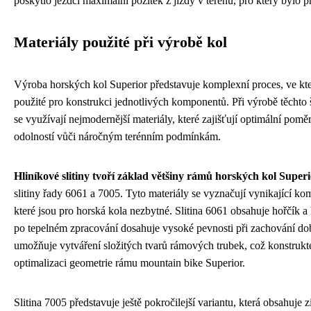
poskytlo jezdci maximální požitek z jízdy v terénu, pro který bylo 
Materiály použité při výrobě kol
Výroba horských kol Superior představuje komplexní proces, ve kter
použité pro konstrukci jednotlivých komponentů. Při výrobě těchto
se využívají nejmodernější materiály, které zajišťují optimální pomě
odolností vůči náročným terénním podmínkám.
Hliníkové slitiny tvoří základ většiny rámů horských kol Super
slitiny řady 6061 a 7005. Tyto materiály se vyznačují vynikající ko
které jsou pro horská kola nezbytné. Slitina 6061 obsahuje hořčík a 
po tepelném zpracování dosahuje vysoké pevnosti při zachování dobr
umožňuje vytváření složitých tvarů rámových trubek, což konstrukt
optimalizaci geometrie rámu mountain bike Superior.
Slitina 7005 představuje ještě pokročilejší variantu, která obsahuje z