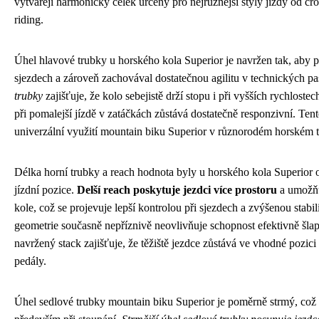
vytvářejí harmonický celek určený pro nejrůznější styly jízdy od cros
riding.
Úhel hlavové trubky u horského kola Superior je navržen tak, aby pos
sjezdech a zároveň zachovával dostatečnou agilitu v technických p
trubky
zajišťuje, že kolo sebejistě drží stopu i při vyšších rychlost
při pomalejší jízdě v zatáčkách zůstává dostatečně responzivní. Te
univerzální využití mountain biku Superior v různorodém horském t
Délka horní trubky a reach hodnota byly u horského kola Superior 
jízdní pozice.
Delší reach poskytuje jezdci více prostoru
a umožňuj
kole, což se projevuje lepší kontrolou při sjezdech a zvýšenou stabi
geometrie současně nepříznivě neovlivňuje schopnost efektivně šla
navržený stack zajišťuje, že těžiště jezdce zůstává ve vhodné pozici
pedály.
Úhel sedlové trubky mountain biku Superior je poměrně strmý, což 