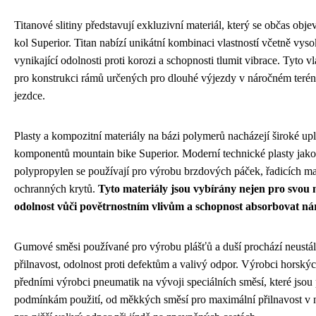
Titanové slitiny představují exkluzivní materiál, který se občas obj
kol Superior. Titan nabízí unikátní kombinaci vlastností včetně vyso
vynikající odolnosti proti korozi a schopnosti tlumit vibrace. Tyto vla
pro konstrukci rámů určených pro dlouhé výjezdy v náročném terén
jezdce.
Plasty a kompozitní materiály na bázi polymerů nacházejí široké upl
komponentů mountain bike Superior. Moderní technické plasty jak
polypropylen se používají pro výrobu brzdových páček, řadicích ma
ochranných krytů.
Tyto materiály jsou vybírány nejen pro svou 
odolnost vůči povětrnostním vlivům a schopnost absorbovat ná
Gumové směsi používané pro výrobu plášťů a duší prochází neustá
přilnavost, odolnost proti defektům a valivý odpor. Výrobci horskýc
předními výrobci pneumatik na vývoji speciálních směsí, které jso
podmínkám použití, od měkkých směsí pro maximální přilnavost v n