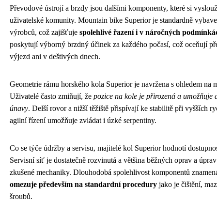
Převodové ústrojí a brzdy jsou dalšími komponenty, které si vyslouž
uživatelské komunity. Mountain bike Superior je standardně vybav
výrobců, což zajišťuje
spolehlivé řazení i v náročných podmínká
poskytují výborný brzdný účinek za každého počasí, což oceňují pře
výjezd ani v deštivých dnech.
Geometrie rámu horského kola Superior je navržena s ohledem na m
Uživatelé často zmiňují, že
pozice na kole je přirozená a umožňuje
únavy
. Delší rovor a nižší těžiště přispívají ke stabilitě při vyšších
agilní řízení umožňuje zvládat i úzké serpentiny.
Co se týče údržby a servisu, majitelé kol Superior hodnotí dostupno
Servisní síť je dostatečně rozvinutá a většina běžných oprav a úprav
zkušené mechaniky. Dlouhodobá spolehlivost komponentů znamen
omezuje především na standardní procedury
jako je čištění, maz
šroubů.