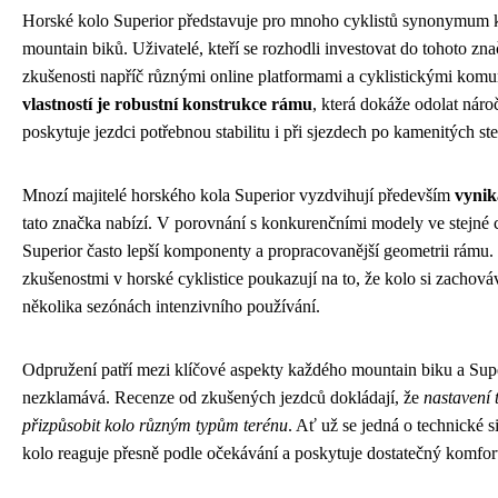
Horské kolo Superior představuje pro mnoho cyklistů synonymum kv
mountain biků. Uživatelé, kteří se rozhodli investovat do tohoto zna
zkušenosti napříč různými online platformami a cyklistickými komu
vlastností je robustní konstrukce rámu
, která dokáže odolat ná
poskytuje jezdci potřebnou stabilitu i při sjezdech po kamenitých st
Mnozí majitelé horského kola Superior vyzdvihují především
vynik
tato značka nabízí. V porovnání s konkurenčními modely ve stejné 
Superior často lepší komponenty a propracovanější geometrii rámu.
zkušenostmi v horské cyklistice poukazují na to, že kolo si zachovává
několika sezónách intenzivního používání.
Odpružení patří mezi klíčové aspekty každého mountain biku a Super
nezklamává. Recenze od zkušených jezdců dokládají, že
nastavení 
přizpůsobit kolo různým typům terénu
. Ať už se jedná o technické s
kolo reaguje přesně podle očekávání a poskytuje dostatečný komfort 