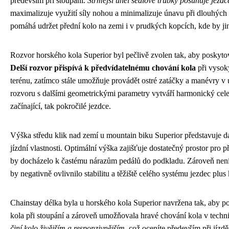
především při stoupání.
Strmější úhel sedlové trubky posunuje jezd
maximalizuje využití síly nohou a minimalizuje únavu při dlouhých
pomáhá udržet přední kolo na zemi i v prudkých kopcích, kde by jin
Rozvor horského kola Superior byl pečlivě zvolen tak, aby poskytoval
Delší rozvor přispívá k předvídatelnému chování kola
při vysok
terénu, zatímco stále umožňuje provádět ostré zatáčky a manévry v 
rozvoru s dalšími geometrickými parametry vytváří harmonický cele
začínající, tak pokročilé jezdce.
Výška středu klik nad zemí u mountain biku Superior představuje dal
jízdní vlastnosti. Optimální výška zajišťuje dostatečný prostor pro
by docházelo k častému nárazům pedálů do podkladu. Zároveň není s
by negativně ovlivnilo stabilitu a těžiště celého systému jezdec plus 
Chainstay délka byla u horského kola Superior navržena tak, aby p
kola při stoupání a zároveň umožňovala hravé chování kola v techn
činí kolo živějším a responzivnějším
, což oceníte především při jízd