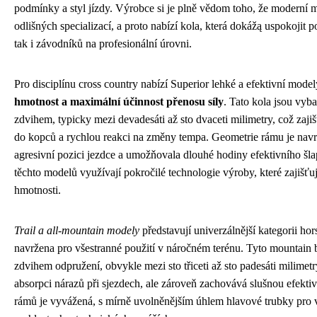
podmínky a styl jízdy. Výrobce si je plně vědom toho, že moderní
odlišných specializací, a proto nabízí kola, která dokážą uspokojit 
tak i závodníků na profesionální úrovni.
Pro disciplínu cross country nabízí Superior lehké a efektivní mod
hmotnost a maximální účinnost přenosu síly
. Tato kola jsou vy
zdvihem, typicky mezi devadesáti až sto dvaceti milimetry, což zajiš
do kopců a rychlou reakci na změny tempa. Geometrie rámu je navr
agresivní pozici jezdce a umožňovala dlouhé hodiny efektivního šla
těchto modelů využívají pokročilé technologie výroby, které zajišťuj
hmotnosti.
Trail a all-mountain modely
představují univerzálnější kategorii hor
navržena pro všestranné použití v náročném terénu. Tyto mountain b
zdvihem odpružení, obvykle mezi sto třiceti až sto padesáti milimet
absorpci nárazů při sjezdech, ale zároveň zachovává slušnou efektiv
rámů je vyvážená, s mírně uvolněnějším úhlem hlavové trubky pro vět