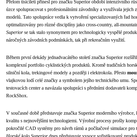
Přelom tisíciletí přinesl pro značku Superior období intenzivního rů
úzce spolupracovat s profesionálními závodníky a využívala jejich 
modelů. Tato spolupráce vedla k vytvoření specializovaných řad hor
optimalizovány pro různé disciplíny jako cross-country, all-mounta
Superior
se tak stalo synonymem pro technologicky vyspělé produkty
náročných závodních podmínkách, tak při rekreačním využití.
Během první dekády jednadvacátého století značka Superior rozšířil
komplexní portfolio cyklistických produktů. Kromě tradičních horský
silniční kola, trekingové modely a později i elektrokola. Přesto
moun
vlajkovou lodí celé značky a symbolem jejího technického umu. Spo
testovacích center a navázala spolupráci s předními dodavateli 
RockShox.
V současné době představuje značka Superior moderního výrobce, k
kvalitu s nejnovějšími technologiemi. Výrobní procesy prošly komple
pokročilé CAD systémy pro návrh rámů a počítačové simulace pro te
Horské kolo Superior
dnes představuje vysoce sofistikovaný produk