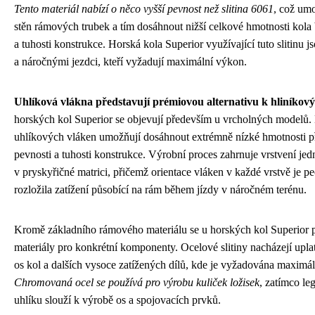
Tento materiál nabízí o něco vyšší pevnost než slitina 6061
, což um
stěn rámových trubek a tím dosáhnout nižší celkové hmotnosti kola
a tuhosti konstrukce. Horská kola Superior využívající tuto slitinu 
a náročnými jezdci, kteří vyžadují maximální výkon.
Uhlíková vlákna představují prémiovou alternativu k hliníkový
horských kol Superior se objevují především u vrcholných modelů.
uhlíkových vláken umožňují dosáhnout extrémně nízké hmotnosti p
pevnosti a tuhosti konstrukce. Výrobní proces zahrnuje vrstvení je
v pryskyřičné matrici, přičemž orientace vláken v každé vrstvě je p
rozložila zatížení působící na rám během jízdy v náročném terénu.
Kromě základního rámového materiálu se u horských kol Superior po
materiály pro konkrétní komponenty. Ocelové slitiny nacházejí upla
os kol a dalších vysoce zatížených dílů, kde je vyžadována maximáln
Chromovaná ocel se používá pro výrobu kuliček ložisek
, zatímco l
uhlíku slouží k výrobě os a spojovacích prvků.