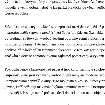
výrobců, hliníkovými rámy a odpružením, které zvládne běžné teré
modelů je velmi dobrá, neboť je lze nalézt prakticky ve všech větší
České republice.
Střední cenová kategorie, která se rozprostírá mezi dvaceti pěti až p
nejprodávanější segment horských kol Superior
. Zde značka nabízí
od předních světových výrobců, lepšími odpružovacími vidlicemi a 
odpruženými rámy. Tyto mountain bikes jsou určeny pro pravidelné j
a výkon při náročnějších terénních výjezdech. V této kategorii Su
značkám a dokáže nabídnout velmi zajímavý poměr ceny a výkonu.
Pokročilá cenová kategorie nad padesát tisíc korun zahrnuje
špičko
Superior
, které jsou vybaveny karbonovými rámy, nejmodernějším
komponentami nejvyšší kvality. Tyto mountain bikes jsou určeny p
jezdce, kteří požadují maximální výkon a minimální váhu. Dostupn
omezenější, často je nutné počítat s delší dodací lhůtou nebo objed