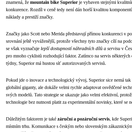
znamená, že
mountain bike Superior
je vybaven stejnými kvalitním
konkurence. Rozdíl v ceně tedy není dán horší kvalitou komponentů
náklady a prestiží značky.
Značky jako Scott nebo Merida představují přímou konkurenci v po
srovnání ještě vyváženější, protože všechny tyto značky cílí na po
se však vyznačuje
lepší dostupností náhradních dílů a servisu
v Česk
pro mnoho cyklistů rozhodující faktor. Zatímco na servis některých 
týdny, Superior má hustou síť autorizovaných servisů.
Pokud jde o inovace a technologický vývoj, Superior sice nemá tak
globální giganty, ale dokáže velmi rychle adaptovat osvědčené tech
svých modelů. Tato strategie se ukazuje jako velmi efektivní, protož
technologie bez nutnosti platit za experimentální novinky, které se 
Důležitým faktorem je také
záruční a pozáruční servis
, kde Super
místním trhu. Komunikace s českým nebo slovenským zákaznickým 