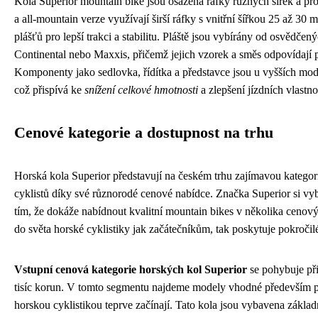
Kola Superior mountain bike jsou osazena ráfky různých šířek a pro
a all-mountain verze využívají širší ráfky s vnitřní šířkou 25 až 30 
plášťů pro lepší trakci a stabilitu. Pláště jsou vybírány od osvědč
Continental nebo Maxxis, přičemž jejich vzorek a směs odpovídají 
Komponenty jako sedlovka, řídítka a představce jsou u vyšších mod
což přispívá ke
snížení celkové hmotnosti
a zlepšení jízdních vlastno
Cenové kategorie a dostupnost na trhu
Horská kola Superior představují na českém trhu zajímavou kategori
cyklistů díky své různorodé cenové nabídce. Značka Superior si vy
tím, že dokáže nabídnout kvalitní mountain bikes v několika cenov
do světa horské cyklistiky jak začátečníkům, tak poskytuje pokroči
Vstupní cenová kategorie horských kol Superior
se pohybuje při
tisíc korun. V tomto segmentu najdeme modely vhodné především pro 
horskou cyklistikou teprve začínají. Tato kola jsou vybavena zák