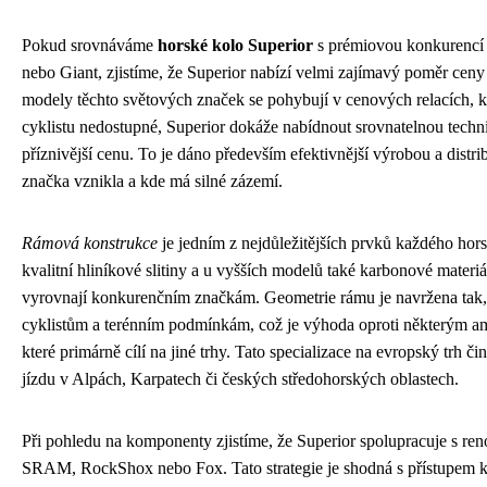
Pokud srovnáváme
horské kolo Superior
s prémiovou konkurencí j
nebo Giant, zjistíme, že Superior nabízí velmi zajímavý poměr cen
modely těchto světových značek se pohybují v cenových relacích, 
cyklistu nedostupné, Superior dokáže nabídnout srovnatelnou techni
příznivější cenu. To je dáno především efektivnější výrobou a distri
značka vznikla a kde má silné zázemí.
Rámová konstrukce
je jedním z nejdůležitějších prvků každého hor
kvalitní hliníkové slitiny a u vyšších modelů také karbonové materiá
vyrovnají konkurenčním značkám. Geometrie rámu je navržena tak
cyklistům a terénním podmínkám, což je výhoda oproti některým 
které primárně cílí na jiné trhy. Tato specializace na evropský trh či
jízdu v Alpách, Karpatech či českých středohorských oblastech.
Při pohledu na komponenty zjistíme, že Superior spolupracuje s r
SRAM, RockShox nebo Fox. Tato strategie je shodná s přístupem 