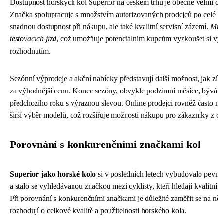
Dostupnost horských kol Superior na českém trhu je obecně velmi dob
Značka spolupracuje s množstvím autorizovaných prodejců po celé r
snadnou dostupnost při nákupu, ale také kvalitní servisní zázemí.
Mn
testovacích jízd
, což umožňuje potenciálním kupcům vyzkoušet si v
rozhodnutím.
Sezónní výprodeje a akční nabídky představují další možnost, jak zí
za výhodnější cenu. Konec sezóny, obvykle podzimní měsíce, bývá p
předchozího roku s výraznou slevou. Online prodejci rovněž často
širší výběr modelů, což rozšiřuje možnosti nákupu pro zákazníky z 
Porovnání s konkurenčními značkami kol
Superior jako horské kolo
si v posledních letech vybudovalo pev
a stalo se vyhledávanou značkou mezi cyklisty, kteří hledají kvalit
Při porovnání s konkurenčními značkami je důležité zaměřit se na n
rozhodují o celkové kvalitě a použitelnosti horského kola.