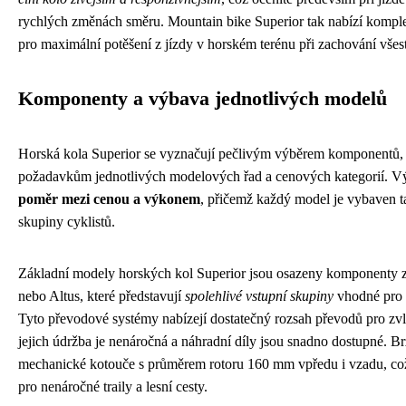
rychlých změnách směru. Mountain bike Superior tak nabízí komplex
pro maximální potěšení z jízdy v horském terénu při zachování všest
Komponenty a výbava jednotlivých modelů
Horská kola Superior se vyznačují pečlivým výběrem komponentů, 
požadavkům jednotlivých modelových řad a cenových kategorií. V
poměr mezi cenou a výkonem
, přičemž každý model je vybaven t
skupiny cyklistů.
Základní modely horských kol Superior jsou osazeny komponenty 
nebo Altus, které představují
spolehlivé vstupní skupiny
vhodné pro r
Tyto převodové systémy nabízejí dostatečný rozsah převodů pro zv
jejich údržba je nenáročná a náhradní díly jsou snadno dostupné. B
mechanické kotouče s průměrem rotoru 160 mm vpředu i vzadu, což
pro nenáročné traily a lesní cesty.