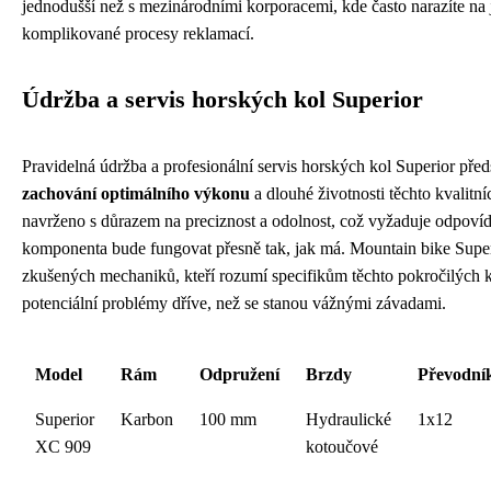
jednodušší než s mezinárodními korporacemi, kde často narazíte na
komplikované procesy reklamací.
Údržba a servis horských kol Superior
Pravidelná údržba a profesionální servis horských kol Superior pře
zachování optimálního výkonu
a dlouhé životnosti těchto kvalitní
navrženo s důrazem na preciznost a odolnost, což vyžaduje odpovídají
komponenta bude fungovat přesně tak, jak má. Mountain bike Superi
zkušených mechaniků, kteří rozumí specifikům těchto pokročilých k
potenciální problémy dříve, než se stanou vážnými závadami.
Model
Rám
Odpružení
Brzdy
Převodní
Superior
Karbon
100 mm
Hydraulické
1x12
XC 909
kotoučové