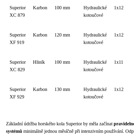
Superior
Karbon
100 mm
Hydraulické
1x12
XC 879
kotoučové
Superior
Karbon
120 mm
Hydraulické
1x12
XF 919
kotoučové
Superior
Hliník
100 mm
Hydraulické
1x11
XC 829
kotoučové
Superior
Karbon
130 mm
Hydraulické
1x12
XF 929
kotoučové
Základní údržba horského kola Superior by měla začínat
pravideln
systémů
minimálně jednou měsíčně při intenzivním používání. Odpr