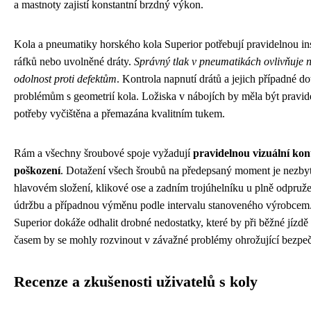
a mastnoty zajistí konstantní brzdný výkon.
Kola a pneumatiky horského kola Superior potřebují pravidelnou in
ráfků nebo uvolněné dráty.
Správný tlak v pneumatikách ovlivňuje nej
odolnost proti defektům
. Kontrola napnutí drátů a jejich případné d
problémům s geometrií kola. Ložiska v nábojích by měla být pravid
potřeby vyčištěna a přemazána kvalitním tukem.
Rám a všechny šroubové spoje vyžadují
pravidelnou vizuální kon
poškození
. Dotažení všech šroubů na předepsaný moment je nezbyt
hlavovém složení, klikové ose a zadním trojúhelníku u plně odpruž
údržbu a případnou výměnu podle intervalu stanoveného výrobcem. 
Superior dokáže odhalit drobné nedostatky, které by při běžné jízdě
časem by se mohly rozvinout v závažné problémy ohrožující bezpeč
Recenze a zkušenosti uživatelů s koly