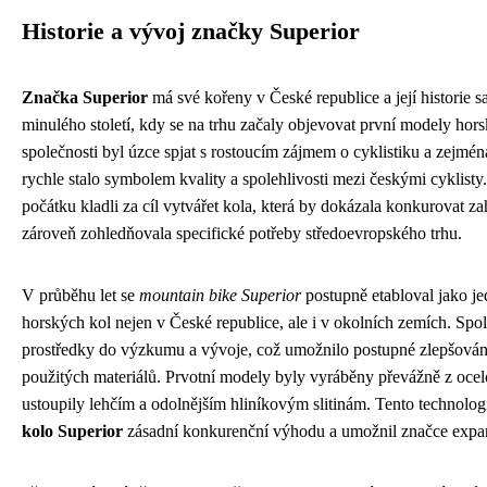
Historie a vývoj značky Superior
Značka Superior
má své kořeny v České republice a její historie s
minulého století, kdy se na trhu začaly objevovat první modely hor
společnosti byl úzce spjat s rostoucím zájmem o cyklistiku a zejmé
rychle stalo symbolem kvality a spolehlivosti mezi českými cyklist
počátku kladli za cíl vytvářet kola, která by dokázala konkurovat 
zároveň zohledňovala specifické potřeby středoevropského trhu.
V průběhu let se
mountain bike Superior
postupně etabloval jako j
horských kol nejen v České republice, ale i v okolních zemích. Spo
prostředky do výzkumu a vývoje, což umožnilo postupné zlepšování
použitých materiálů. Prvotní modely byly vyráběny převážně z oce
ustoupily lehčím a odolnějším hliníkovým slitinám. Tento technol
kolo Superior
zásadní konkurenční výhodu a umožnil značce expand