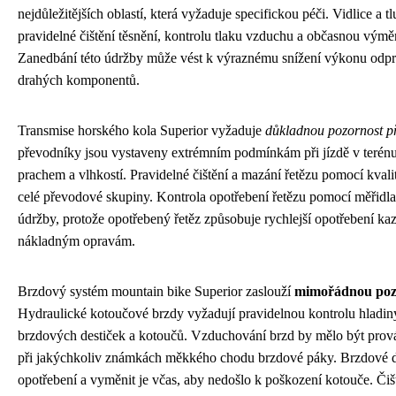
nejdůležitějších oblastí, která vyžaduje specifickou péči. Vidlice a 
pravidelné čištění těsnění, kontrolu tlaku vzduchu a občasnou vým
Zanedbání této údržby může vést k výraznému snížení výkonu odpr
drahých komponentů.
Transmise horského kola Superior vyžaduje
důkladnou pozornost př
převodníky jsou vystaveny extrémním podmínkám při jízdě v terénu,
prachem a vlhkostí. Pravidelné čištění a mazání řetězu pomocí kvali
celé převodové skupiny. Kontrola opotřebení řetězu pomocí měřidla
údržby, protože opotřebený řetěz způsobuje rychlejší opotřebení ka
nákladným opravám.
Brzdový systém mountain bike Superior zaslouží
mimořádnou pozo
Hydraulické kotoučové brzdy vyžadují pravidelnou kontrolu hladiny
brzdových destiček a kotoučů. Vzduchování brzd by mělo být prov
při jakýchkoliv známkách měkkého chodu brzdové páky. Brzdové des
opotřebení a vyměnit je včas, aby nedošlo k poškození kotouče. Čiš