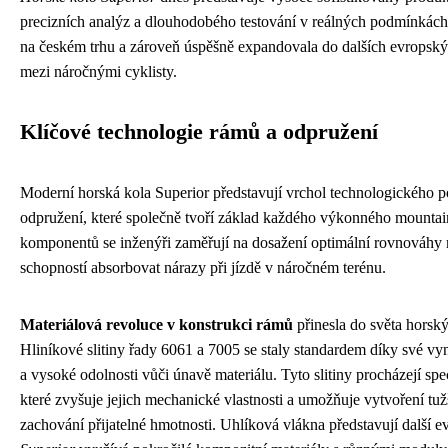
precizních analýz a dlouhodobého testování v reálných podmínkách.
na českém trhu a zároveň úspěšně expandovala do dalších evropskýc
mezi náročnými cyklisty.
Klíčové technologie rámů a odpružení
Moderní horská kola Superior představují vrchol technologického p
odpružení, které společně tvoří základ každého výkonného mountain
komponentů se inženýři zaměřují na dosažení optimální rovnováhy 
schopností absorbovat nárazy při jízdě v náročném terénu.
Materiálová revoluce v konstrukci rámů
přinesla do světa hors
Hliníkové slitiny řady 6061 a 7005 se staly standardem díky své vy
a vysoké odolnosti vůči únavě materiálu. Tyto slitiny procházejí s
které zvyšuje jejich mechanické vlastnosti a umožňuje vytvoření tu
zachování přijatelné hmotnosti. Uhlíková vlákna představují další 