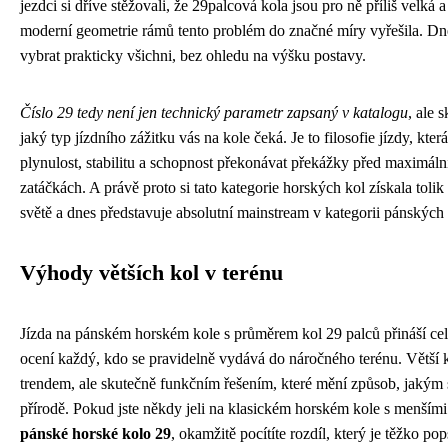
jezdci si dříve stěžovali, že 29palcová kola jsou pro ně příliš velká 
moderní geometrie rámů tento problém do značné míry vyřešila. D
vybrat prakticky všichni, bez ohledu na výšku postavy.
Číslo 29 tedy není jen technický parametr zapsaný v katalogu
, ale 
jaký typ jízdního zážitku vás na kole čeká. Je to filosofie jízdy, kte
plynulost, stabilitu a schopnost překonávat překážky před maximální 
zatáčkách. A právě proto si tato kategorie horských kol získala toli
světě a dnes představuje absolutní mainstream v kategorii pánských
Výhody větších kol v terénu
Jízda na pánském horském kole s průměrem kol 29 palců přináší cel
ocení každý, kdo se pravidelně vydává do náročného terénu. Větší
trendem, ale skutečně funkčním řešením, které mění způsob, jakým 
přírodě. Pokud jste někdy jeli na klasickém horském kole s menšími
pánské horské kolo 29
, okamžitě pocítíte rozdíl, který je těžko pop