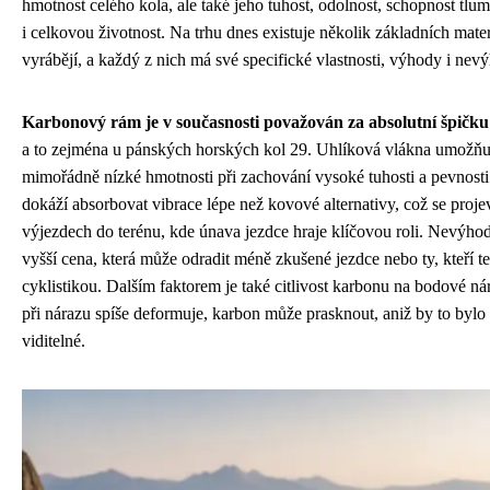
hmotnost celého kola, ale také jeho tuhost, odolnost, schopnost tlu
i celkovou životnost. Na trhu dnes existuje několik základních mater
vyrábějí, a každý z nich má své specifické vlastnosti, výhody i nev
Karbonový rám je v současnosti považován za absolutní špičku
a to zejména u pánských horských kol 29. Uhlíková vlákna umožň
mimořádně nízké hmotnosti při zachování vysoké tuhosti a pevnos
dokáží absorbovat vibrace lépe než kovové alternativy, což se proj
výjezdech do terénu, kde únava jezdce hraje klíčovou roli. Nevýho
vyšší cena, která může odradit méně zkušené jezdce nebo ty, kteří t
cyklistikou. Dalším faktorem je také citlivost karbonu na bodové ná
při nárazu spíše deformuje, karbon může prasknout, aniž by to bylo
viditelné.