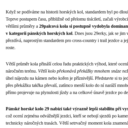
Když se podíváme na historii horských kol, standardem byl po dlou
Teprve postupem času, přibližně od přelomu tisíciletí, začali výrobc
většími průměry a
29palcová kola si postupně vydobyla dominan
v kategorii pánských horských kol
. Dnes jsou 29erky, jak se jim 
přezdívá, naprostým standardem pro cross-country i trail jezdce a jej
roste.
Větší průměr kola přináší celou řadu praktických výhod, které ocení
náročném terénu.
Větší kolo překonává překážky mnohem snáze ne
úhel nájezdu na kámen nebo kořen je příznivější. Představte si to j
přes překážku takřka převalí, zatímco menší kolo do ní naráží mnoh
přímo projevuje na plynulosti jízdy a na celkové únavě jezdce po de
Pánské horské kolo 29 nabízí také výrazně lepší stabilitu při v
což ocení zejména odvážnější jezdci, kteří se nebojí sjezdů po kam
technicky náročných trasách. Větší setrvačný moment kola znamená,