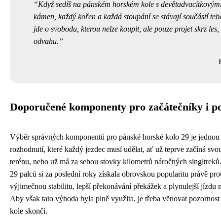
Když sedíš na pánském horském kole s devětadvacítkovými k
kámen, každý kořen a každá stoupání se stávají součástí tebe
jde o svobodu, kterou nelze koupit, ale pouze projet skrz les, 
odvahu.
Doporučené komponenty pro začátečníky i po
Výběr správných komponentů pro pánské horské kolo 29 je jednou z
rozhodnutí, které každý jezdec musí udělat, ať už teprve začíná sv
terénu, nebo už má za sebou stovky kilometrů náročných singltreků
29 palců si za poslední roky získala obrovskou popularitu právě prot
výjimečnou stabilitu, lepší překonávání překážek a plynulejší jízd
Aby však tato výhoda byla plně využita, je třeba věnovat pozornost
kole skončí.