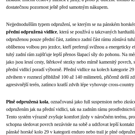
dostatečnou pozornost ještě před samotným nákupem.
Nejjednodušším typem odpružení, se kterým se na pánském horském 
přední odpružená vidlice
, která se používá u takzvaných hardtailů
odpruženou pouze přední část, zatímco zadní část rámu zůstává tuhá
oblíbenou volbou pro jezdce, kteří preferují svižnou a energeticky ef
tuhý zadní rám zajišťuje lepší přenos šlapací síly do pohonu. Na m
jako jsou lesní cesty, štěrkové stezky nebo mírně kamenitý povrch, si
přední vidlicí poradí výborně. Přední vidlice na kolech kategorie 2
zdvihem v rozmezí přibližně 100 až 140 milimetrů, přičemž delší z
agresivnější terén, zatímco kratší zdvih lépe vyhovuje cross-country 
Plně odpružená kola
, označovaná jako full suspension nebo zkráce
odpružením jak na přední vidlici, tak na zadním rámu prostřednictv
Tento systém výrazně zvyšuje komfort jízdy v náročném terénu, pro
schopna sledovat povrch nezávisle na sobě a udržovat lepší kontakt
pánské horské kolo 29 v kategorii enduro nebo trail je plné odpruže