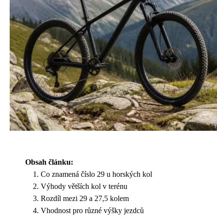
Obsah článku:
Co znamená číslo 29 u horských kol
Výhody větších kol v terénu
Rozdíl mezi 29 a 27,5 kolem
Vhodnost pro různé výšky jezdců