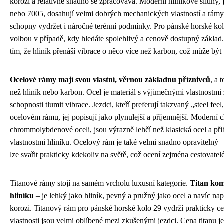
korozi a relativně snadno se zpracovává. Moderní hliníkové slitiny, 
nebo 7005, dosahují velmi dobrých mechanických vlastností a rámy 
schopny vydržet i náročné terénní podmínky. Pro pánské horské kolo
volbou v případě, kdy hledáte spolehlivý a cenově dostupný základ. 
tím, že hliník přenáší vibrace o něco více než karbon, což může být p
Ocelové rámy mají svou vlastní, věrnou základnu příznivců
, a 
než hliník nebo karbon. Ocel je materiál s výjimečnými vlastnostmi 
schopnosti tlumit vibrace. Jezdci, kteří preferují takzvaný „steel feel
ocelovém rámu, jej popisují jako plynulejší a příjemnější. Moderní 
chrommolybdenové oceli, jsou výrazně lehčí než klasická ocel a přib
vlastnostmi hliníku. Ocelový rám je také velmi snadno opravitelný –
lze svařit prakticky kdekoliv na světě, což ocení zejména cestovatel
Titanové rámy stojí na samém vrcholu luxusní kategorie.
Titan kom
hliníku
– je lehký jako hliník, pevný a pružný jako ocel a navíc na
korozi. Titanový rám pro pánské horské kolo 29 vydrží prakticky cel
vlastnosti jsou velmi oblíbené mezi zkušenými jezdci. Cena titanu 