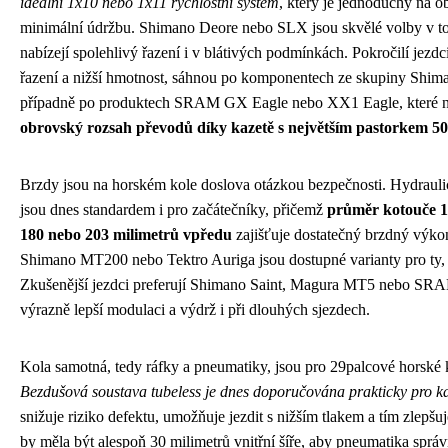
ideální 1x10 nebo 1x11 rychlostní systém
, který je jednoduchý na o
minimální údržbu. Shimano Deore nebo SLX jsou skvělé volby v t
nabízejí spolehlivý řazení i v blátivých podmínkách. Pokročilí jezdci,
řazení a nižší hmotnost, sáhnou po komponentech ze skupiny Sh
případně po produktech SRAM GX Eagle nebo XX1 Eagle, které n
obrovský rozsah převodů díky kazetě s největším pastorkem 5
Brzdy jsou na horském kole doslova otázkou bezpečnosti. Hydraul
jsou dnes standardem i pro začátečníky, přičemž
průměr kotouče 1
180 nebo 203 milimetrů vpředu
zajišťuje dostatečný brzdný výkon
Shimano MT200 nebo Tektro Auriga jsou dostupné varianty pro ty, kt
Zkušenější jezdci preferují Shimano Saint, Magura MT5 nebo SRAM
výrazně lepší modulaci a výdrž i při dlouhých sjezdech.
Kola samotná, tedy ráfky a pneumatiky, jsou pro 29palcové horské 
Bezdušová soustava tubeless je dnes doporučována prakticky pro k
snižuje riziko defektu, umožňuje jezdit s nižším tlakem a tím zlepšuj
by měla být alespoň 30 milimetrů vnitřní šíře, aby pneumatika sprá