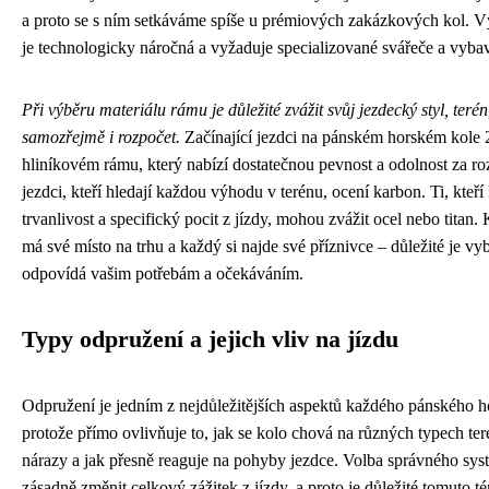
a proto se s ním setkáváme spíše u prémiových zakázkových kol. V
je technologicky náročná a vyžaduje specializované svářeče a vyba
Při výběru materiálu rámu je důležité zvážit svůj jezdecký styl, terén
samozřejmě i rozpočet.
Začínající jezdci na pánském horském kole
hliníkovém rámu, který nabízí dostatečnou pevnost a odolnost za r
jezdci, kteří hledají každou výhodu v terénu, ocení karbon. Ti, kteř
trvanlivost a specifický pocit z jízdy, mohou zvážit ocel nebo titan.
má své místo na trhu a každý si najde své příznivce – důležité je vyb
odpovídá vašim potřebám a očekáváním.
Typy odpružení a jejich vliv na jízdu
Odpružení je jedním z nejdůležitějších aspektů každého pánského h
protože přímo ovlivňuje to, jak se kolo chová na různých typech ter
nárazy a jak přesně reaguje na pohyby jezdce. Volba správného sy
zásadně změnit celkový zážitek z jízdy, a proto je důležité tomuto 