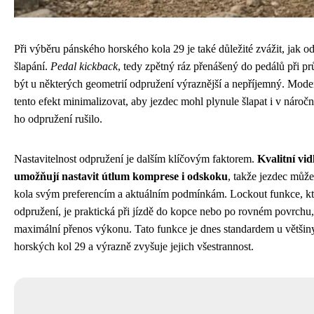
Při výběru pánského horského kola 29 je také důležité zvážit, jak o
šlapání.
Pedal kickback
, tedy zpětný ráz přenášený do pedálů při p
být u některých geometrií odpružení výraznější a nepříjemný. Moder
tento efekt minimalizovat, aby jezdec mohl plynule šlapat i v nároč
ho odpružení rušilo.
Nastavitelnost odpružení je dalším klíčovým faktorem.
Kvalitní vid
umožňují nastavit útlum komprese i odskoku
, takže jezdec může
kola svým preferencím a aktuálním podmínkám. Lockout funkce, kt
odpružení, je praktická při jízdě do kopce nebo po rovném povrchu,
maximální přenos výkonu. Tato funkce je dnes standardem u většin
horských kol 29 a výrazně zvyšuje jejich všestrannost.