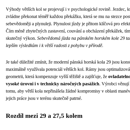
Výhody větších kol se projevují i v psychologické rovině. Jezdec, kt
zvládne překonat téměř každou překážku, která se mu na stezce post
sebevědoměji a plynuleji. Plynulost jízdy je přitom klíčová pro efekt
Čím méně zbytečných zastavení, couvání a obcházení překážek, tím
skutečný výkon.
Sebevědomá jízda na pánském horském kole 29 tak
lepším výsledkům i k větší radosti z pohybu v přírodě.
Je také důležité zmínit, že moderní pánská horská kola 29 jsou kons
maximálně využívala potenciál větších kol. Rámy jsou optimalizov
geometrii, která kompenzuje vyšší těžiště a zajišťuje, že
ovladateln
vysoké úrovni i v technicky náročných pasážích
. Výrobci věnuj
tomu, aby větší kola nepřinášela žádné kompromisy v oblasti manév
jejich práce jsou v terénu skutečně patrné.
Rozdíl mezi 29 a 27,5 kolem