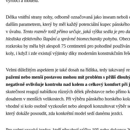
výrobci a modelu.
Délka vnitřní strany nohy, odborně označovaná jako inseam neboli 
dalším parametrem, který by měl každý potenciální kupec pánského
v úvahu.
Tento rozměr totiž přímo určuje, jaká výška sedla je pro d
hlediska efektivního šlapání a správné biomechaniky pohybu.
Obecně
rozkroku by měla být alespoň 75 centimetrů pro pohodlné používán
koly, i když i zde existují výjimky díky moderním konstrukčním řeš
Velmi důležitým aspektem je také dosah na řídítka, tedy takzvaný r
pažemi nebo menší postavou mohou mít problém s příliš dlou
negativně ovlivňuje kontrolu nad kolem a celkový komfort při j
skutečnost reagují nabídkou různých délek představce nebo přímo k
dosahem v menších velikostech. Při výběru pánského horského kola
vhodné si kolo osobně vyzkoušet nebo alespoň konzultovat výběr 
který dokáže posoudit, zda konkrétní model sedí danému jezdci.
Pro velmi vysoké jezdce, kteří přesahují výšku 195 nebo dokonce 2