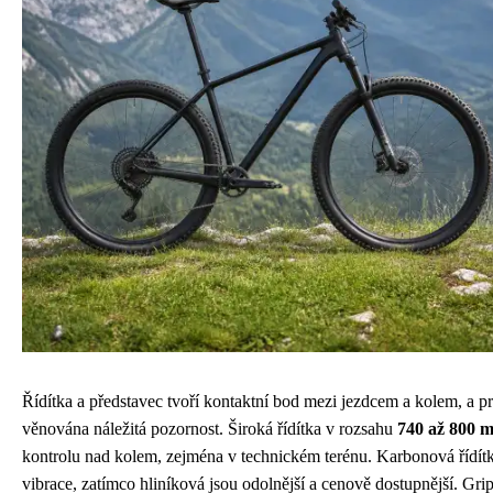
Řídítka a představec tvoří kontaktní bod mezi jezdcem a kolem, a p
věnována náležitá pozornost. Široká řídítka v rozsahu
740 až 800 m
kontrolu nad kolem, zejména v technickém terénu. Karbonová řídítka
vibrace, zatímco hliníková jsou odolnější a cenově dostupnější. G