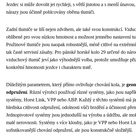
Jezdec si může dovolit jet rychleji, s větší jistotou a s menší únavou
nárazy jsou účinně pohlcovány oběma tlumiči.
Zadní tlumiče se liší nejen zdvihem, ale také svou konstrukcí.
Vzduc
oblíbené pro svou nízkou hmotnost a možnost jemného nastavení t
Pružinové tlumiče jsou naopak robustnější, méně citlivé na extrémní
tak časté servisní zásahy. Pro pánské horské kolo 29 určené do náro
vzduchový tlumič jeví jako výhodnější volba, protože umožňuje při
konkrétní hmotnosti jezdce i charakteru tratě.
Důležitým parametrem, který přímo ovlivňuje chování kola, je
geom
odpružení
. Různí výrobci používají různé systémy, jako jsou např
systémy, Horst Link, VPP nebo ABP. Každý z těchto systémů má jin
hlediska citlivosti odpružení, odolnosti vůči brzdění a účinnosti pře
Jednopivotové systémy jsou jednodušší na výrobu a údržbu, ale moh
malé nerovnosti. Systémy s více klouby, jako je VPP nebo Horst Lin
sofistikovanější chování odpružení, ale jsou konstrukčně složitější.