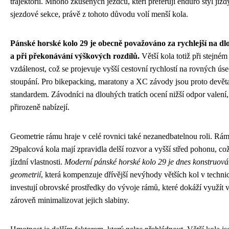
trajektorii. Mnoho zkušených jezdců, kteří preferují enduro styl jíz
sjezdové sekce, právě z tohoto důvodu volí menší kola.
Pánské horské kolo 29 je obecně považováno za rychlejší na d
a při překonávání výškových rozdílů.
Větší kola totiž při stejném
vzdálenost, což se projevuje vyšší cestovní rychlostí na rovných úse
stoupání. Pro bikepacking, maratony a XC závody jsou proto devět
standardem. Závodníci na dlouhých tratích ocení nižší odpor valení, 
přirozeně nabízejí.
Geometrie rámu hraje v celé rovnici také nezanedbatelnou roli. Rá
29palcová kola mají zpravidla delší rozvor a vyšší střed pohonu, co
jízdní vlastnosti.
Moderní pánské horské kolo 29 je dnes konstruován
geometrií
, která kompenzuje dřívější nevýhody větších kol v techn
investují obrovské prostředky do vývoje rámů, které dokáží využít 
zároveň minimalizovat jejich slabiny.