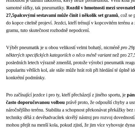
Hmotnost je dalším faktorem, který nelze přehlédnout. Větší kola jso
samotné ráfky, tak pneumatiky.
Rozdíl v hmotnosti mezi srovnate
27,5palcovými sestavami může činit i několik set gramů
, což se
do kopce citelně projeví. Jezdci, kteří trénují v kopcovitém terénu a
gramu, tuto skutečnost rozhodně nepodcení.
Výběr pneumatik je u obou velikostí velmi bohatý, nicméně
pro 29p
některých specifických kategoriích o něco méně variant
než pro 27,5
posledních letech výrazně zmenšil, protože výrobci pneumatik reagu
popularitu větších kol, ale stále může hrát roli při hledání té úplně 
konkrétní podmínky.
Pro začínající jezdce i pro ty, kteří přecházejí z jiného sportu, je
pán
často doporučovanou volbou
právě proto, že odpouští chyby a us
náročnějšího terénu. Stabilita a schopnost překonávat překážky bez
techniky dělá z devětadvacítek skvělý nástroj pro rozvoj dovedností
mohou přejít na menší kola, pokud zjistí, že jim více vyhovuje dynami