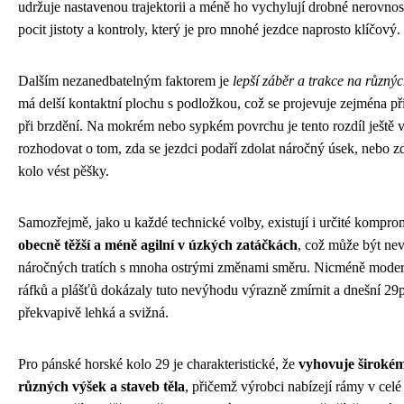
udržuje nastavenou trajektorii a méně ho vychylují drobné nerovnost
pocit jistoty a kontroly, který je pro mnohé jezdce naprosto klíčový.
Dalším nezanedbatelným faktorem je
lepší záběr a trakce na různý
má delší kontaktní plochu s podložkou, což se projevuje zejména př
při brzdění. Na mokrém nebo sypkém povrchu je tento rozdíl ještě 
rozhodovat o tom, zda se jezdci podaří zdolat náročný úsek, nebo z
kolo vést pěšky.
Samozřejmě, jako u každé technické volby, existují i určité kompro
obecně těžší a méně agilní v úzkých zatáčkách
, což může být ne
náročných tratích s mnoha ostrými změnami směru. Nicméně moder
ráfků a plášťů dokázaly tuto nevýhodu výrazně zmírnit a dnešní 29
překvapivě lehká a svižná.
Pro pánské horské kolo 29 je charakteristické, že
vyhovuje širokém
různých výšek a staveb těla
, přičemž výrobci nabízejí rámy v celé 