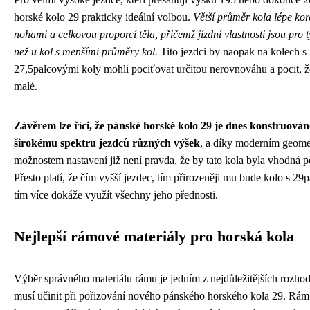
horské kolo 29 prakticky ideální volbou.
Větší průměr kola lépe kor
nohami a celkovou proporcí těla, přičemž jízdní vlastnosti jsou pro t
než u kol s menšími průměry kol.
Tito jezdci by naopak na kolech 
27,5palcovými koly mohli pociťovat určitou nerovnováhu a pocit, že 
malé.
Závěrem lze říci, že pánské horské kolo 29 je dnes konstruován
širokému spektru jezdců různých výšek
, a díky moderním geome
možnostem nastavení již není pravda, že by tato kola byla vhodná 
Přesto platí, že čím vyšší jezdec, tím přirozeněji mu bude kolo s 29
tím více dokáže využít všechny jeho přednosti.
Nejlepší rámové materiály pro horská kola
Výběr správného materiálu rámu je jedním z nejdůležitějších rozhod
musí učinit při pořizování nového pánského horského kola 29. Rám 