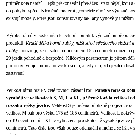
průměr kola nabízí – lepší překonávání překážek, stabilnější jízdu a 
do pohybu vpřed. Nicméně moderní geometrie rámů se výrazně pos
existují modely, které jsou konstruovány tak, aby vyhověly i nižší
Výrobci rámů v posledních letech přistoupili k výraznému přepraco
produktů.
Kratší délka horní trubky, nižší střed středového složení 
trubky
umožňují, že i jezdec měřící kolem 165 centimetrů může na
29 jezdit pohodlně a bezpečně. Klíčovým parametrem je přitom délk
přímo ovlivňuje minimální výšku sedla, a tedy i to, zda jezdec dos
zastavení.
Velikost rámu hraje v celé rovnici zásadní roli.
Pánská horská kola
vyrábějí ve velikostech S, M, L a XL, přičemž každá velikost 
rozsahu výšky jezdce.
Velikost S je určena přibližně pro jezdce od
velikost M pak pro výšku 175 až 185 centimetrů. Velikost L pokrý
do 195 centimetrů a XL je vyhrazena pro skutečně vysoké jezdce př
centimetrů. Tato čísla jsou však pouze orientační a mohou se lišit v 