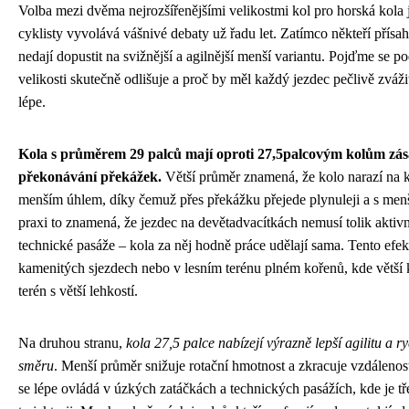
Volba mezi dvěma nejrozšířenějšími velikostmi kol pro horská kola 
cyklisty vyvolává vášnivé debaty už řadu let. Zatímco někteří přísaha
nedají dopustit na svižnější a agilnější menší variantu. Pojďme se po
velikosti skutečně odlišuje a proč by měl každý jezdec pečlivě zváži
lépe.
Kola s průměrem 29 palců mají oproti 27,5palcovým kolům zá
překonávání překážek.
Větší průměr znamená, že kolo narazí na
menším úhlem, díky čemuž přes překážku přejede plynuleji a s menš
praxi to znamená, že jezdec na devětadvacítkách nemusí tolik aktivně
technické pasáže – kola za něj hodně práce udělají sama. Tento efek
kamenitých sjezdech nebo v lesním terénu plném kořenů, kde větší 
terén s větší lehkostí.
Na druhou stranu,
kola 27,5 palce nabízejí výrazně lepší agilitu a r
směru
. Menší průměr snižuje rotační hmotnost a zkracuje vzdálenos
se lépe ovládá v úzkých zatáčkách a technických pasážích, kde je tř