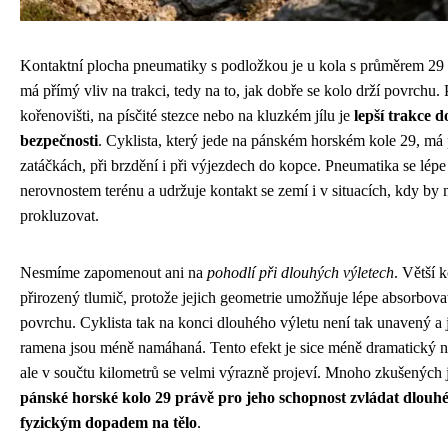
Kontaktní plocha pneumatiky s podložkou je u kola s průměrem 29 
má přímý vliv na trakci, tedy na to, jak dobře se kolo drží povrchu.
kořenovišti, na písčité stezce nebo na kluzkém jílu je
lepší trakce 
bezpečnosti
. Cyklista, který jede na pánském horském kole 29, má pr
zatáčkách, při brzdění i při výjezdech do kopce. Pneumatika se lépe
nerovnostem terénu a udržuje kontakt se zemí i v situacích, kdy by 
prokluzovat.
Nesmíme zapomenout ani na
pohodlí při dlouhých výletech
. Větší 
přirozený tlumič, protože jejich geometrie umožňuje lépe absorbova
povrchu. Cyklista tak na konci dlouhého výletu není tak unavený a j
ramena jsou méně namáhaná. Tento efekt je sice méně dramatický n
ale v součtu kilometrů se velmi výrazně projeví. Mnoho zkušených 
pánské horské kolo 29 právě pro jeho schopnost zvládat dlouh
fyzickým dopadem na tělo
.