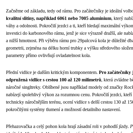
Začněme od základu, tedy od rámu. Pro začátečníky je ideální vol
kvalitní slitiny, například 6061 nebo 7005 aluminium
, který nab
váhy a odolnosti. Pokročilí jezdci a ti, kteří hledají maximální výkon
investici do karbonového rámu, jenž je sice výrazně dražší, ale nabíz
a nižší hmotnost. Při výběru rámu pro 29palcová kola je důležité db
geometrii, zejména na délku horní trubky a výšku středového složení
parametry přímo ovlivňují ovladatelnost kola.
Přední vidlice je dalším kritickým komponentem.
Pro začátečníky
odpružená vidlice s cestou 100 až 120 milimetrů
, která zvládne b
náročné singltreky. Oblíbené jsou například modely od značky Roc
nabízejí spolehlivý výkon za rozumnou cenu. Pokročilí jezdci, kteří
technicky náročnějším terénu, ocení vidlice s delší cestou 130 až 1
pokročilými systémy tlumení a možností detailního nastavení.
Přehazovačka a celý pohon kola hrají zásadní roli v pohodlí jízdy.
P