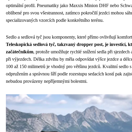
optimální profil. Pneumatiky jako Maxxis Minion DHF nebo Schw
oblíbené pro svou všestrannost, zatímco pokročilí jezdci mohou sáh
specializovaných vzorcích podle konkrétního terénu.
Sedlo a sedlová tyč jsou komponenty, které přímo ovlivňují komfort
Teleskopická sedlová tyč, takzvaný dropper post, je investicí, kte
začátečníkům
, protože umožňuje rychlé snížení sedla při sjezdech
při výjezdech. Délka zdvihu by měla odpovídat výšce jezdce a délc
100 až 150 milimetrů je vhodný pro většinu jezdců. Kvalitní sedlo 
odpružením a správnou šíří podle rozestupu sedacích kostí pak zajistí
nebudou provázeny nepříjemnými bolestmi.