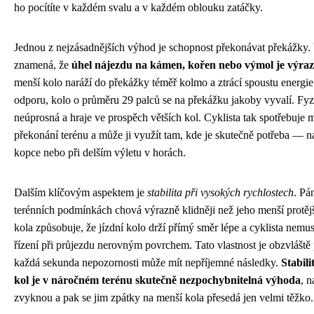
ho pocítíte v každém svalu a v každém oblouku zatáčky.
Jednou z nejzásadnějších výhod je schopnost překonávat překážky.
znamená, že
úhel nájezdu na kámen, kořen nebo výmol je výrazn
menší kolo naráží do překážky téměř kolmo a ztrácí spoustu energie
odporu, kolo o průměru 29 palců se na překážku jakoby vyvalí. Fyz
neúprosná a hraje ve prospěch větších kol. Cyklista tak spotřebuje 
překonání terénu a může ji využít tam, kde je skutečně potřeba — n
kopce nebo při delším výletu v horách.
Dalším klíčovým aspektem je
stabilita při vysokých rychlostech
. Pá
terénních podmínkách chová výrazně klidněji než jeho menší protějš
kola způsobuje, že jízdní kolo drží přímý směr lépe a cyklista nemus
řízení při průjezdu nerovným povrchem. Tato vlastnost je obzvláště 
každá sekunda nepozornosti může mít nepříjemné následky.
Stabil
kol je v náročném terénu skutečně nezpochybnitelná výhoda
, n
zvyknou a pak se jim zpátky na menší kola přesedá jen velmi těžko.