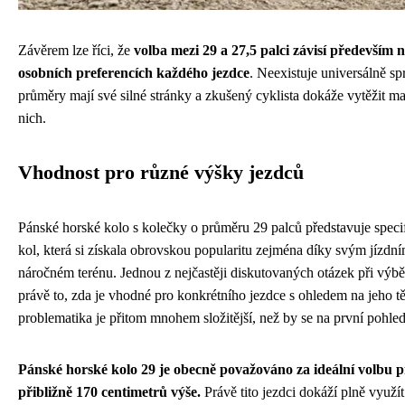
Závěrem lze říci, že
volba mezi 29 a 27,5 palci závisí především n
osobních preferencích každého jezdce
. Neexistuje universálně s
průměry mají své silné stránky a zkušený cyklista dokáže vytěžit 
nich.
Vhodnost pro různé výšky jezdců
Pánské horské kolo s kolečky o průměru 29 palců představuje specif
kol, která si získala obrovskou popularitu zejména díky svým jízdn
náročném terénu. Jednou z nejčastěji diskutovaných otázek při výbě
právě to, zda je vhodné pro konkrétního jezdce s ohledem na jeho t
problematika je přitom mnohem složitější, než by se na první pohle
Pánské horské kolo 29 je obecně považováno za ideální volbu p
přibližně 170 centimetrů výše.
Právě tito jezdci dokáží plně využít