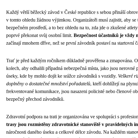
Každý větší běžecký závod v České republice s sebou přináší obrov
v tomto ohledu žádnou výjimkou. Organizátoři musí zajistit, aby se 
bezpečném prostředí, a to bez ohledu na to, zda jde o zkušené atlety
poprvé překonat svůj osobní limit.
Bezpečnost účastníků je vždy 
začínají mnohem dříve, než se první závodník postaví na startovní č
Trať je před každým ročníkem důkladně prověřena a zmapována. Orga
kolech, aby odhalili případná nebezpečná místa, jako jsou nerovné 
úseky, kde by mohlo dojít ke srážce závodníků s vozidly.
Veškeré ri
doplněny o dostatečné množství pořadatelů
, kteří dohlížejí na plyn
frekventované komunikace, jsou nasazeni policisté nebo členové obecn
bezpečný přechod závodníků.
Zdravotní podpora na trati je organizována ve spolupráci s profesi
trasy jsou rozmístěny zdravotnické stanoviště v pravidelných i
náročnosti daného úseku a celkové délce závodu. Na každém stanovi