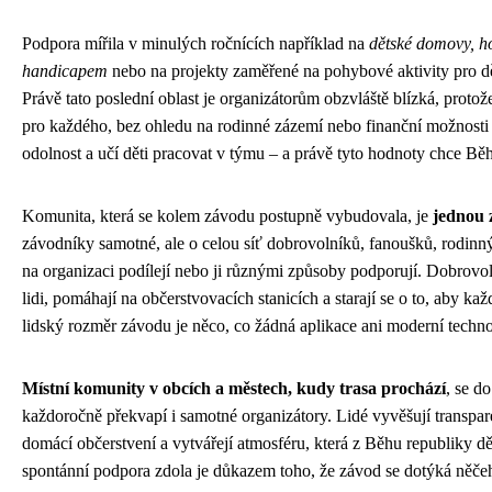
Podpora mířila v minulých ročnících například na
dětské domovy, ho
handicapem
nebo na projekty zaměřené na pohybové aktivity pro dě
Právě tato poslední oblast je organizátorům obzvláště blízká, proto
pro každého, bez ohledu na rodinné zázemí nebo finanční možnosti 
odolnost a učí děti pracovat v týmu – a právě tyto hodnoty chce Běh r
Komunita, která se kolem závodu postupně vybudovala, je
jednou z
závodníky samotné, ale o celou síť dobrovolníků, fanoušků, rodinnýc
na organizaci podílejí nebo ji různými způsoby podporují. Dobrovolní
lidi, pomáhají na občerstvovacích stanicích a starají se o to, aby kaž
lidský rozměr závodu je něco, co žádná aplikace ani moderní techno
Místní komunity v obcích a městech, kudy trasa prochází
, se d
každoročně překvapí i samotné organizátory. Lidé vyvěšují transparen
domácí občerstvení a vytvářejí atmosféru, která z Běhu republiky d
spontánní podpora zdola je důkazem toho, že závod se dotýká něčeh