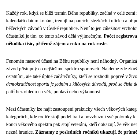
Každý rok, když se blíží termín Běhu republiky, začíná v celé zemi n
kalendářů datum konání, trénují na parcích, stezkách i ulicích a přip
běžeckých závodů v České republice. Není to jen záležitost vrcholo
účastníků je tím, co tento závod dělá výjimečným.
Počet registrov
několika tisíc, přičemž zájem z roku na rok roste.
Fenomén masové účasti na Běhu republiky není náhodný. Organizát
závod přístupný co nejširšímu spektru sportovců. Najdeme zde zkušen
ostatními, ale také úplné začátečníky, kteří se rozhodli poprvé v živ
demokratičnost sportu je jedním z klíčových důvodů, proč se čísla úč
patří bez ohledu na věk, pohlaví nebo výkonnost.
Mezi účastníky lze najít zastoupení prakticky všech věkových katego
kategoriích, kde rodiče stojí podél trati a povzbuzují své potomk
konci věkového spektra pak stojí veteráni, kteří dokazují, že věk ne
nezná hranice.
Záznamy z posledních ročníků ukazují, že průmě