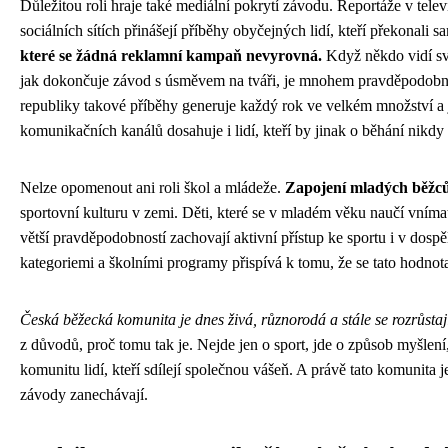
Důležitou roli hraje také mediální pokrytí závodu. Reportáže v telev
sociálních sítích přinášejí příběhy obyčejných lidí, kteří překonali s
které se žádná reklamní kampaň nevyrovná.
Když někdo vidí sv
jak dokončuje závod s úsměvem na tváři, je mnohem pravděpodobněj
republiky takové příběhy generuje každý rok ve velkém množství a j
komunikačních kanálů dosahuje i lidí, kteří by jinak o běhání nikdy
Nelze opomenout ani roli škol a mládeže.
Zapojení mladých běžc
sportovní kulturu v zemi. Děti, které se v mladém věku naučí vníma
větší pravděpodobností zachovají aktivní přístup ke sportu i v dosp
kategoriemi a školními programy přispívá k tomu, že se tato hodnot
Česká běžecká komunita je dnes živá, různorodá a stále se rozrůstaj
z důvodů, proč tomu tak je. Nejde jen o sport, jde o způsob myšlení, 
komunitu lidí, kteří sdílejí společnou vášeň. A právě tato komunita
závody zanechávají.