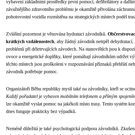
vybavení základními prostředky první pomoci, defibrilátory a dal
závažnějšího zdravotního problému je okamžitě přivolána záchrann
pohotovostní vozidla rozmístěna na strategických místech podél tras
Zvláštní pozornost je věnována hydrataci závodníků.
Občerstvovací
krátkých vzdálenostech
, aby žádný závodník netrpěl dehydratací, 
problémů při déletrvajících závodech. Na stanovištích jsou k dispozi
ovoce a energetické doplňky, které pomáhají závodníkům udržet v
těchto místech jsou proškoleni v rozpoznávání příznaků přehřátí ne
závodník potřebuje pomoc.
Organizátoři Běhu republiky myslí také na závodníky, kteří se ocitno
Každý pořadatel je vybaven mobilním telefonem a přímým spojením 
lze okamžitě vyslat pomoc na jakékoli místo trasy. Tento systém 
dnes funguje prakticky bez výpadků.
Neméně důležitá je také psychologická podpora závodníků. Zkušení 