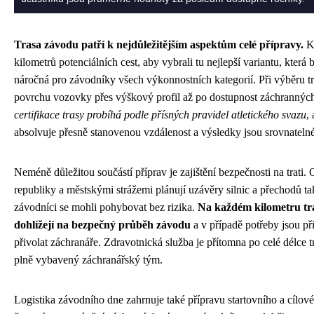
Trasa závodu patří k nejdůležitějším aspektům celé přípravy.
Ka
kilometrů potenciálních cest, aby vybrali tu nejlepší variantu, která
náročná pro závodníky všech výkonnostních kategorií. Při výběru tra
povrchu vozovky přes výškový profil až po dostupnost záchranných 
certifikace trasy probíhá podle přísných pravidel atletického svazu
,
absolvuje přesně stanovenou vzdálenost a výsledky jsou srovnatelné 
Neméně důležitou součástí příprav je zajištění bezpečnosti na trati. 
republiky a městskými strážemi plánují uzávěry silnic a přechodů ta
závodníci se mohli pohybovat bez rizika.
Na každém kilometru tras
dohlížejí na bezpečný průběh závodu
a v případě potřeby jsou p
přivolat záchranáře. Zdravotnická služba je přítomna po celé délce t
plně vybavený záchranářský tým.
Logistika závodního dne zahrnuje také přípravu startovního a cílovéh