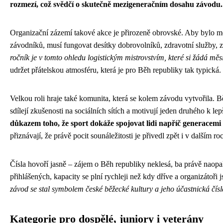
rozmezí, což svědčí o skutečně mezigeneračním dosahu závodu.
Organizační zázemí takové akce je přirozeně obrovské. Aby bylo mo
závodníků, musí fungovat desítky dobrovolníků, zdravotní služby, zás
ročník je v tomto ohledu logistickým mistrovstvím, které si žádá měs
udržet přátelskou atmosféru, která je pro Běh republiky tak typická.
Velkou roli hraje také komunita, která se kolem závodu vytvořila. Bě
sdílejí zkušenosti na sociálních sítích a motivují jeden druhého k 
důkazem toho, že sport dokáže spojovat lidi napříč generacemi 
přiznávají, že právě pocit sounáležitosti je přivedl zpět i v dalším ro
Čísla hovoří jasně – zájem o Běh republiky neklesá, ba právě naop
přihlášených, kapacity se plní rychleji než kdy dříve a organizátoři
závod se stal symbolem české běžecké kultury a jeho účastnická čís
Kategorie pro dospělé, juniory i veterány