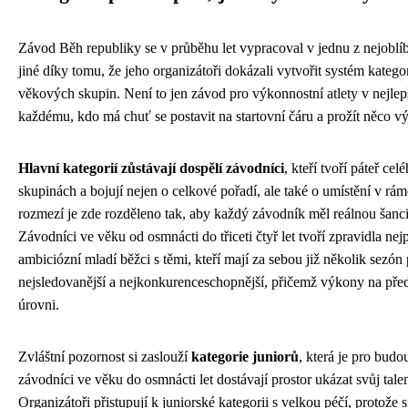
Závod Běh republiky se v průběhu let vypracoval v jednu z nejoblí
jiné díky tomu, že jeho organizátoři dokázali vytvořit systém kateg
věkových skupin. Není to jen závod pro výkonnostní atlety v nejlepší
každému, kdo má chuť se postavit na startovní čáru a prožít něco v
Hlavní kategorií zůstávají dospělí závodníci
, kteří tvoří páteř ce
skupinách a bojují nejen o celkové pořadí, ale také o umístění v r
rozmezí je zde rozděleno tak, aby každý závodník měl reálnou šanci z
Závodníci ve věku od osmnácti do třiceti čtyř let tvoří zpravidla nej
ambiciózní mladí běžci s těmi, kteří mají za sebou již několik sezón
nejsledovanější a nejkonkurenceschopnější, přičemž výkony na před
úrovni.
Zvláštní pozornost si zaslouží
kategorie juniorů
, která je pro bud
závodníci ve věku do osmnácti let dostávají prostor ukázat svůj talen
Organizátoři přistupují k juniorské kategorii s velkou péčí, protože