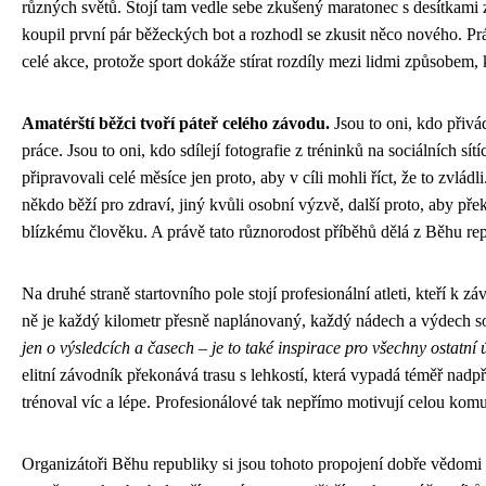
různých světů. Stojí tam vedle sebe zkušený maratonec s desítkami z
koupil první pár běžeckých bot a rozhodl se zkusit něco nového. Práv
celé akce, protože sport dokáže stírat rozdíly mezi lidmi způsobem,
Amatérští běžci tvoří páteř celého závodu.
Jsou to oni, kdo přivád
práce. Jsou to oni, kdo sdílejí fotografie z tréninků na sociálních sít
připravovali celé měsíce jen proto, aby v cíli mohli říct, že to zvlád
někdo běží pro zdraví, jiný kvůli osobní výzvě, další proto, aby přek
blízkému člověku. A právě tato různorodost příběhů dělá z Běhu rep
Na druhé straně startovního pole stojí profesionální atleti, kteří k 
ně je každý kilometr přesně naplánovaný, každý nádech a výdech so
jen o výsledcích a časech – je to také inspirace pro všechny ostatní 
elitní závodník překonává trasu s lehkostí, která vypadá téměř nad
trénoval víc a lépe. Profesionálové tak nepřímo motivují celou komu
Organizátoři Běhu republiky si jsou tohoto propojení dobře vědomi