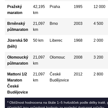
Pražský
42,195
Praha
1995
12 000
maraton
km
Brněnský
21,097
Brno
2003
4 500
půlmaraton
km
Jizerská 50
50 km
Liberec
1968
2 000
(běh)
Olomoucký
21,097
Olomouc
2008
3 200
půlmaraton
km
Mattoni 1/2
21,097
České
2012
2 800
Maraton
km
Budějovice
České
Budějovice
* Obtížnost hodnocena na škále 1–5 hvězdiček podle délky tratě, 
účastníků jsou průměrné hodnoty za poslední dostupné ročníky.