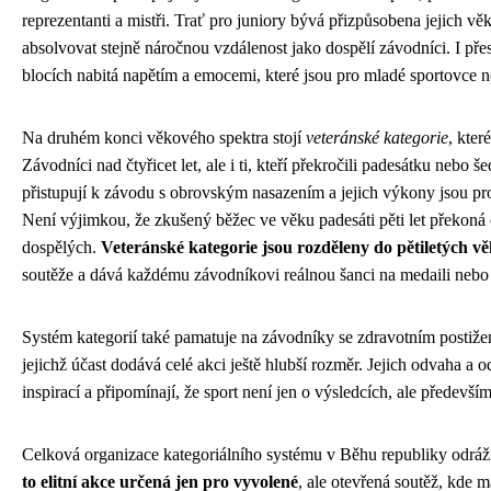
reprezentanti a mistři. Trať pro juniory bývá přizpůsobena jejich 
absolvovat stejně náročnou vzdálenost jako dospělí závodníci. I přes
blocích nabitá napětím a emocemi, které jsou pro mladé sportovce
Na druhém konci věkového spektra stojí
veteránské kategorie
, kter
Závodníci nad čtyřicet let, ale i ti, kteří překročili padesátku nebo š
přistupují k závodu s obrovským nasazením a jejich výkony jsou 
Není výjimkou, že zkušený běžec ve věku padesáti pěti let překoná ča
dospělých.
Veteránské kategorie jsou rozděleny do pětiletých v
soutěže a dává každému závodníkovi reálnou šanci na medaili nebo 
Systém kategorií také pamatuje na závodníky se zdravotním postižení
jejichž účast dodává celé akci ještě hlubší rozměr. Jejich odvaha a 
inspirací a připomínají, že sport není jen o výsledcích, ale předevší
Celková organizace kategoriálního systému v Běhu republiky odráží 
to elitní akce určená jen pro vyvolené
, ale otevřená soutěž, kde 