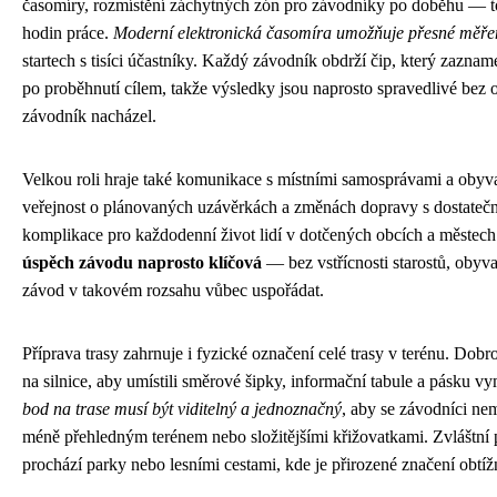
časomíry, rozmístění záchytných zón pro závodníky po doběhu — t
hodin práce.
Moderní elektronická časomíra umožňuje přesné měře
startech s tisíci účastníky. Každý závodník obdrží čip, který zaznam
po proběhnutí cílem, takže výsledky jsou naprosto spravedlivé bez oh
závodník nacházel.
Velkou roli hraje také komunikace s místními samosprávami a obyvat
veřejnost o plánovaných uzávěrkách a změnách dopravy s dostateč
komplikace pro každodenní život lidí v dotčených obcích a městec
úspěch závodu naprosto klíčová
— bez vstřícnosti starostů, obyv
závod v takovém rozsahu vůbec uspořádat.
Příprava trasy zahrnuje i fyzické označení celé trasy v terénu. Dobr
na silnice, aby umístili směrové šipky, informační tabule a pásku v
bod na trase musí být viditelný a jednoznačný
, aby se závodníci nem
méně přehledným terénem nebo složitějšími křižovatkami. Zvláštní 
prochází parky nebo lesními cestami, kde je přirozené značení obtížn