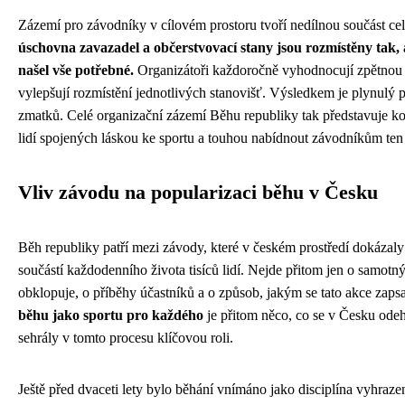
Zázemí pro závodníky v cílovém prostoru tvoří nedílnou součást c
úschovna zavazadel a občerstvovací stany jsou rozmístěny tak
našel vše potřebné.
Organizátoři každoročně vyhodnocují zpětnou v
vylepšují rozmístění jednotlivých stanovišť. Výsledkem je plynulý 
zmatků. Celé organizační zázemí Běhu republiky tak představuje ko
lidí spojených láskou ke sportu a touhou nabídnout závodníkům ten 
Vliv závodu na popularizaci běhu v Česku
Běh republiky patří mezi závody, které v českém prostředí dokázaly 
součástí každodenního života tisíců lidí. Nejde přitom jen o samotn
obklopuje, o příběhy účastníků a o způsob, jakým se tato akce zaps
běhu jako sportu pro každého
je přitom něco, co se v Česku odeh
sehrály v tomto procesu klíčovou roli.
Ještě před dvaceti lety bylo běhání vnímáno jako disciplína vyhraz