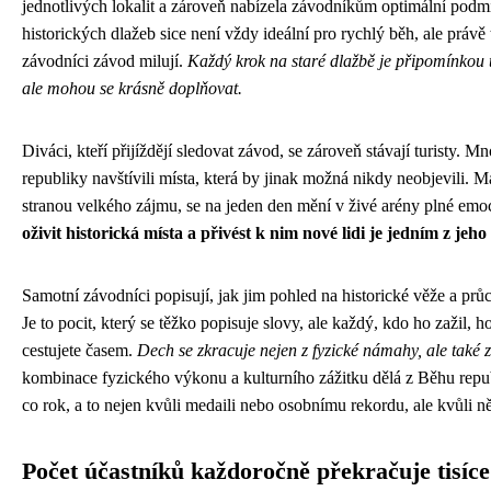
jednotlivých lokalit a zároveň nabízela závodníkům optimální pod
historických dlažeb sice není vždy ideální pro rychlý běh, ale právě
závodníci závod milují.
Každý krok na staré dlažbě je připomínkou to
ale mohou se krásně doplňovat.
Diváci, kteří přijíždějí sledovat závod, se zároveň stávají turisty. M
republiky navštívili místa, která by jinak možná nikdy neobjevili. Ma
stranou velkého zájmu, se na jeden den mění v živé arény plné emocí
oživit historická místa a přivést k nim nové lidi je jedním z jeh
Samotní závodníci popisují, jak jim pohled na historické věže a prů
Je to pocit, který se těžko popisuje slovy, ale každý, kdo ho zažil,
cestujete časem.
Dech se zkracuje nejen z fyzické námahy, ale také z
kombinace fyzického výkonu a kulturního zážitku dělá z Běhu republ
co rok, a to nejen kvůli medaili nebo osobnímu rekordu, ale kvůli 
Počet účastníků každoročně překračuje tisíc