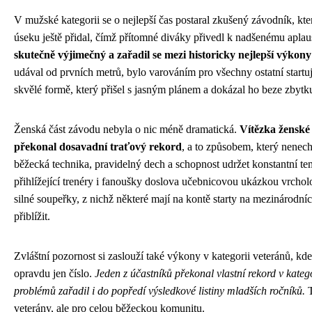
V mužské kategorii se o nejlepší čas postaral zkušený závodník, kt
úseku ještě přidal, čímž přítomné diváky přivedl k nadšenému apla
skutečně výjimečný a zařadil se mezi historicky nejlepší výkony 
udával od prvních metrů, bylo varováním pro všechny ostatní startuj
skvělé formě, který přišel s jasným plánem a dokázal ho beze zbytku
Ženská část závodu nebyla o nic méně dramatická.
Vítězka ženské
překonal dosavadní traťový rekord
, a to způsobem, který nenech
běžecká technika, pravidelný dech a schopnost udržet konstantní t
přihlížející trenéry i fanoušky doslova učebnicovou ukázkou vrch
silné soupeřky, z nichž některé mají na kontě starty na mezinárodníc
přiblížit.
Zvláštní pozornost si zaslouží také výkony v kategorii veteránů, kd
opravdu jen číslo.
Jeden z účastníků překonal vlastní rekord v katego
problémů zařadil i do popředí výsledkové listiny mladších ročníků.
T
veterány, ale pro celou běžeckou komunitu.