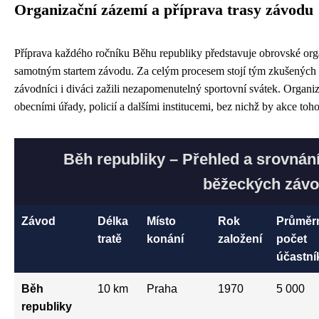
Organizační zázemí a příprava trasy závodu
Příprava každého ročníku Běhu republiky představuje obrovské organ
samotným startem závodu. Za celým procesem stojí tým zkušených lidí
závodníci i diváci zažili nezapomenutelný sportovní svátek. Organiz
obecními úřady, policií a dalšími institucemi, bez nichž by akce toh
Běh republiky – Přehled a srovnán
běžeckých záv
Závod
Délka
Místo
Rok
Průměr
tratě
konání
založení
počet
účastní
Běh
10 km
Praha
1970
5 000
republiky