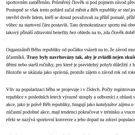
sportovním zaměřením. Průměrný člověk si pod pojmem závod předst
Postupně se však tento pohled začal měnit a
Běh republiky se stal 
otevřel dveře lidem, kteří se dosud považovali za příliš pomalé, příli
vůbec na startovní čáru postavili. Tato demokratizace sportu má o
takový přináší zdravotní benefity bez ohledu na to, zda člověk dob
Organizátoři Běhu republiky od počátku vsázeli na to, že závod mus
účastníků.
Trasy byly navrhovány tak, aby je zvládli nejen zkušen
dětmi nebo starší ročníky, pro které je pravidelný pohyb důležitý z 
filozofie se ukázala jako správná, protože zájem o závod rok od roku
Vliv na popularizaci běhu se projevuje i v číslech. Počty registro
republice v posledních letech výrazně stouply a odborníci z oblasti
akce, jako je právě Běh republiky, fungují jako
katalyzátor zájmu o a
zúčastní podobné akce, mají tendenci pokračovat v tréninku a vracet
efekt se nazývá sportovní konverze a jeho dopad na zdraví populace