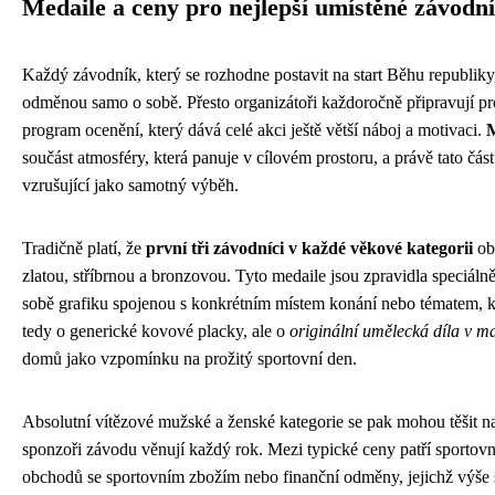
Medaile a ceny pro nejlepší umístěné závodn
Každý závodník, který se rozhodne postavit na start Běhu republiky,
odměnou samo o sobě. Přesto organizátoři každoročně připravují pr
program ocenění, který dává celé akci ještě větší náboj a motivaci.
M
součást atmosféry, která panuje v cílovém prostoru, a právě tato čá
vzrušující jako samotný výběh.
Tradičně platí, že
první tři závodníci v každé věkové kategorii
obd
zlatou, stříbrnou a bronzovou. Tyto medaile jsou zpravidla speciál
sobě grafiku spojenou s konkrétním místem konání nebo tématem, kte
tedy o generické kovové placky, ale o
originální umělecká díla v m
domů jako vzpomínku na prožitý sportovní den.
Absolutní vítězové mužské a ženské kategorie se pak mohou těšit 
sponzoři závodu věnují každý rok. Mezi typické ceny patří sportov
obchodů se sportovním zbožím nebo finanční odměny, jejichž výše se