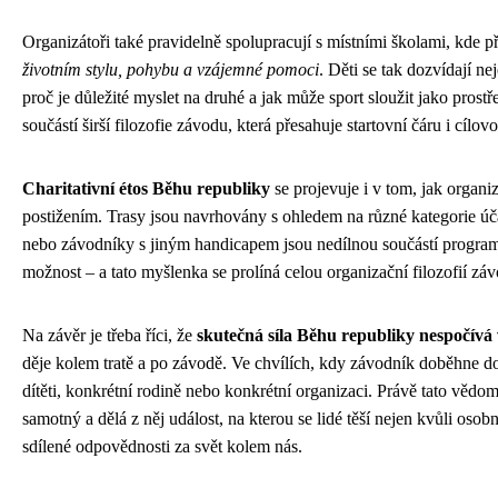
Organizátoři také pravidelně spolupracují s místními školami, kde 
životním stylu, pohybu a vzájemné pomoci
. Děti se tak dozvídají n
proč je důležité myslet na druhé a jak může sport sloužit jako prostře
součástí širší filozofie závodu, která přesahuje startovní čáru i cílov
Charitativní étos Běhu republiky
se projevuje i v tom, jak organi
postižením. Trasy jsou navrhovány s ohledem na různé kategorie úča
nebo závodníky s jiným handicapem jsou nedílnou součástí program
možnost – a tato myšlenka se prolíná celou organizační filozofií zá
Na závěr je třeba říci, že
skutečná síla Běhu republiky nespočívá 
děje kolem tratě a po závodě. Ve chvílích, kdy závodník doběhne do
dítěti, konkrétní rodině nebo konkrétní organizaci. Právě tato vědo
samotný a dělá z něj událost, na kterou se lidé těší nejen kvůli oso
sdílené odpovědnosti za svět kolem nás.