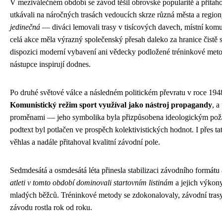
V meziválečném období se závod těšil obrovské popularitě a přitahov
utkávali na náročných trasách vedoucích skrze různá města a regio
jedinečná
— diváci lemovali trasy v tisícových davech, místní komu
celá akce měla výrazný společenský přesah daleko za hranice čistě 
dispozici moderní vybavení ani vědecky podložené tréninkové metod
nástupce inspirují dodnes.
Po druhé světové válce a následném politickém převratu v roce 1948 
Komunistický režim sport využíval jako nástroj propagandy
, a
proměnami — jeho symbolika byla přizpůsobena ideologickým pož
podtext byl potlačen ve prospěch kolektivistických hodnot. I přes ta
věhlas a nadále přitahoval kvalitní závodní pole.
Sedmdesátá a osmdesátá léta přinesla stabilizaci závodního formátu
atleti v tomto období dominovali startovním listinám
a jejich výkony
mladých běžců. Tréninkové metody se zdokonalovaly, závodní trasy
závodu rostla rok od roku.