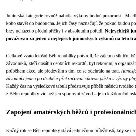
Juniorská kategorie rovněž nabídla výkony hodné pozornosti. Mladí 
koho stavět do budoucna. Jejich časy naznačují, že pokud budou po
brzy ucházet o přední příčky i v absolutním pořadí.
Nejrychlejší ju
považován za jeden z nejlepších juniorských výkonů na této trat
Celkově vzato letošní Běh republiky potvrdil, že zájem o silniční b
závodníků, kteří dosáhli osobních rekordů, byl rekordní, a organizá
průběhem akce, ale především s tím, co se odehrálo na trati.
Atmosfé
závodníci jeden po druhém překračovali cílovou pásku s výrazy pln
Každý čas na výsledkové tabuli představuje příběh měsíců tvrdého tr
z Běhu republiky víc než jen sportovní závod – je to každoroční osla
Zapojení amatérských běžců i profesionálních
Každý rok se Běh republiky stává jedinečnou příležitostí, kdy se na s