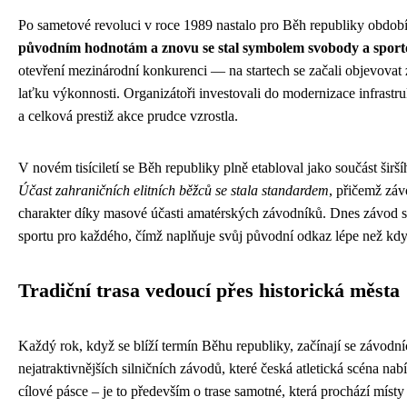
Po sametové revoluci v roce 1989 nastalo pro Běh republiky obdob
původním hodnotám a znovu se stal symbolem svobody a spor
otevření mezinárodní konkurenci — na startech se začali objevovat z
laťku výkonnosti. Organizátoři investovali do modernizace infrastr
a celková prestiž akce prudce vzrostla.
V novém tisíciletí se Běh republiky plně etabloval jako součást šir
Účast zahraničních elitních běžců se stala standardem
, přičemž záv
charakter díky masové účasti amatérských závodníků. Dnes závod spoj
sportu pro každého, čímž naplňuje svůj původní odkaz lépe než kdy
Tradiční trasa vedoucí přes historická města
Každý rok, když se blíží termín Běhu republiky, začínají se závodní
nejatraktivnějších silničních závodů, které česká atletická scéna nab
cílové pásce – je to především o trase samotné, která prochází místy 