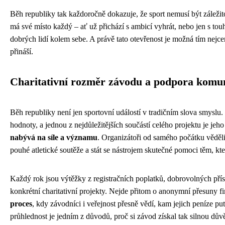
Běh republiky tak každoročně dokazuje, že sport nemusí být záležitos
má své místo každý – ať už přichází s ambicí vyhrát, nebo jen s tou
dobrých lidí kolem sebe. A právě tato otevřenost je možná tím nejce
přináší.
Charitativní rozměr závodu a podpora komu
Běh republiky není jen sportovní událostí v tradičním slova smyslu. Je
hodnoty, a jednou z nejdůležitějších součástí celého projektu je jeh
nabývá na síle a významu
. Organizátoři od samého počátku věděl
pouhé atletické soutěže a stát se nástrojem skutečné pomoci těm, kteří
Každý rok jsou výtěžky z registračních poplatků, dobrovolných př
konkrétní charitativní projekty. Nejde přitom o anonymní přesuny fi
proces
, kdy závodníci i veřejnost přesně vědí, kam jejich peníze p
průhlednost je jedním z důvodů, proč si závod získal tak silnou dů