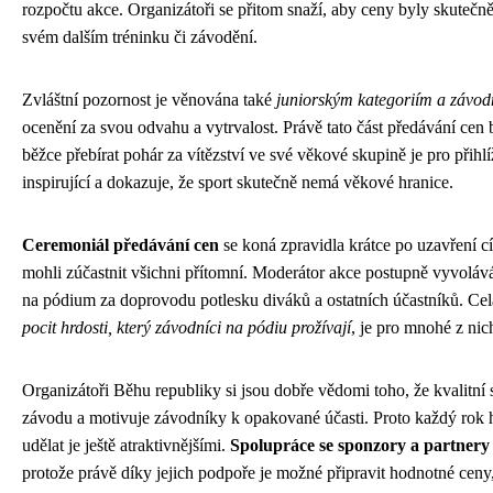
rozpočtu akce. Organizátoři se přitom snaží, aby ceny byly skutečně 
svém dalším tréninku či závodění.
Zvláštní pozornost je věnována také
juniorským kategoriím a závod
ocenění za svou odvahu a vytrvalost. Právě tato část předávání cen 
běžce přebírat pohár za vítězství ve své věkové skupině je pro přihl
inspirující a dokazuje, že sport skutečně nemá věkové hranice.
Ceremoniál předávání cen
se koná zpravidla krátce po uzavření c
mohli zúčastnit všichni přítomní. Moderátor akce postupně vyvolává v
na pódium za doprovodu potlesku diváků a ostatních účastníků. Cel
pocit hrdosti, který závodníci na pódiu prožívají
, je pro mnohé z ni
Organizátoři Běhu republiky si jsou dobře vědomi toho, že kvalitní
závodu a motivuje závodníky k opakované účasti. Proto každý rok h
udělat je ještě atraktivnějšími.
Spolupráce se sponzory a partnery
protože právě díky jejich podpoře je možné připravit hodnotné ceny,