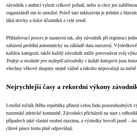
závodník s ambicí vyhrát celkové pořadí, nebo si chce jen zaběhnou
organizátoři mu to umožní. Právě tato inkluzivita je jedním z hlav
láká stovky a tisíce účastníků z celé země.
Přihlašovací proces je nastaven tak, aby závodník při registraci jed
zařazení probíhá automaticky na základě data narození. Výsledkové 
každou kategorii, takže každý závodník může porovnávat svůj výkon 
Trofeje a medaile pro nejlepší závodníky v každé kategorii
jsou hmot
všechny věkové skupiny stejně vážně a nikoho nepovažují za méně 
Nejrychlejší časy a rekordní výkony závodní
Letošní ročník Běhu republiky přinesl celou řadu pozoruhodných v
tuzemské atletické komunitě. Závodníci přicházeli na start s odhod
případech také vlastní osobní maxima, a výsledky hovoří jasně – ú
cílové pásce tomu plně odpovídají.