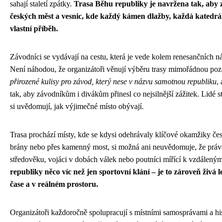
sahají staletí zpátky.
Trasa Běhu republiky je navržena tak, aby 
českých měst a vesnic, kde každý kámen dlažby, každá katedrál
vlastní příběh.
Závodníci se vydávají na cestu, která je vede kolem renesančních n
Není náhodou, že organizátoři věnují výběru trasy mimořádnou poz
přirozené kulisy pro závod, který nese v názvu samotnou republiku
,
tak, aby závodníkům i divákům přinesl co nejsilnější zážitek. Lidé st
si uvědomují, jak výjimečné místo obývají.
Trasa prochází místy, kde se kdysi odehrávaly klíčové okamžiky čes
brány nebo přes kamenný most, si možná ani neuvědomuje, že právě
středověku, vojáci v dobách válek nebo poutníci mířící k vzdálený
republiky něco víc než jen sportovní klání – je to zároveň živá 
čase a v reálném prostoru.
Organizátoři každoročně spolupracují s místními samosprávami a hist