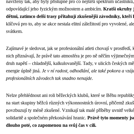
navrženy tak, aby byly přístupné pro co nejširší spektrum účastník
odpovídající jeho fyzickým možnostem a ambicím.
Kratší okruhy j
dětmi, zatímco delší trasy přitahují zkušenější závodníky, kteří
klíčová pro to, aby se akce nestala elitní záležitostí pro vyvolené,
svátkem.
Zajímavé je sledovat, jak se profesionální atleti chovají v prostředí,
nich přiznávají, že právě tato atmosféra je pro ně něčím výjimečným
druh napětí – chladnější, kalkulovanější. Tady, v ulicích českých měs
energie úplně jiná.
Je v ní radost, odhodlání, ale také pokora a vzá
profesionálních závodech tak snadno nenajde.
Nelze přehlédnout ani roli běžeckých klubů, které se Běhu republiky
na start skupiny běžců různých výkonnostních úrovní, přičemž zkuš
povzbuzují ty méně zkušené. Vznikají tak malé příběhy uvnitř velkéh
solidaritě a společném překonávání hranic.
Právě tyto momenty jsou
dlouho poté, co zapomenou na svůj čas v cíli.