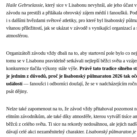
Haile Gebrselassie
, který sice v Lisabonu nevyhrál, ale jeho účast 
závodu na prestiži a přilákala obrovský zájem médií i fanoušků. P
i s dalšími hvězdami světové atletiky, pro které byl lisabonský půl
vítanou příležitostí, jak se ukázat v závodě s vynikající organizací a
atmosférou.
Organizátoři závodu vždy dbali na to, aby startovní pole bylo co nej
tomu se v Lisabonu pravidelně setkávali nejlepší běžci světa a vzáj
konkurence tlačila výkony stále výše.
Právě tato tradice silného s
je jedním z důvodů, proč je lisabonský půlmaraton 2026 tak o
událostí
— fanoušci i odborníci doufají, že se v nadcházejícím roč
psát dějiny.
Nelze také zapomenout na to, že závod vždy přitahoval pozornost n
elitním závodníkům, ale také díky atmosféře, kterou vytváří tisíce 
běžců z celého světa. Ti sice na rekordy nedosáhnou, ale jejich nad
dávají celé akci nezaměnitelný charakter.
Lisabonský půlmaraton je 