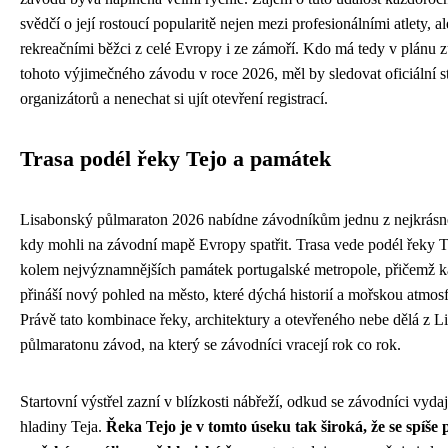
svědčí o její rostoucí popularitě nejen mezi profesionálními atlety, al
rekreačními běžci z celé Evropy i ze zámoří. Kdo má tedy v plánu z
tohoto výjimečného závodu v roce 2026, měl by sledovat oficiální s
organizátorů a nenechat si ujít otevření registrací.
Trasa podél řeky Tejo a památek
Lisabonský půlmaraton 2026 nabídne závodníkům jednu z nejkrásněj
kdy mohli na závodní mapě Evropy spatřit. Trasa vede podél řeky T
kolem nejvýznamnějších památek portugalské metropole, přičemž k
přináší nový pohled na město, které dýchá historií a mořskou atmos
Právě tato kombinace řeky, architektury a otevřeného nebe dělá z 
půlmaratonu závod, na který se závodníci vracejí rok co rok.
Startovní výstřel zazní v blízkosti nábřeží, odkud se závodníci vydaj
hladiny Teja.
Řeka Tejo je v tomto úseku tak široká, že se spíše