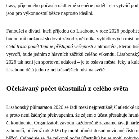
trasy, příjemného počasí a nádherné scenérie podél Teja vytváří pod
jsou pro výkonnostní běžce naprosto ideální.
Fanoušci a diváci, kteří přijedou do Lisabonu v roce 2026 podpořit
budou mít možnost sledovat závod z několika vyhlídkových míst po
Celá trasa podél Teja je přístupná veřejnosti
a atmosféra, kterou tis
vytvoří, bude jedním z hlavních zážitků celého víkendu. Lisabonsk
2026 tak není jen sportovní událostí – je to oslava města, řeky a kult
Lisabonu dělá jedno z nejkrásnějších míst na světě.
Očekávaný počet účastníků z celého světa
Lisabonský půlmaraton 2026 se řadí mezi nejprestižnější atletické ud
a proto není žádným překvapením, že zájem o účast přesahuje hran
či kontinentu. Organizátoři závodu každoročně zaznamenávají nárůs
zahraničí, přičemž rok 2026 by mohl přinést dosud nevídané číslo r
běžců. Odhaduje se, že celkový počet účastníků by se mohl pohyb