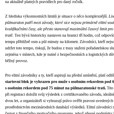
na aktuálně platných pravidlech pro daný ročník.
Z hlediska výkonnostních limitů je situace o něco komplexnější.
Li
půlmaraton patří mezi závody, které sice nejsou primárně elitní sout
kvalifikačními časy, ale přesto stanovují maximální časový limit pr
tratě.
Ten bývá historicky nastaven na hranici tří hodin, což odpo
tempu přibližně osm a půl minuty na kilometr. Závodníci, kteří nejs
udržet toto tempo, riskují, že budou z trasy staženi pořadatelskou sl
zejména v místech, kde je nutné z bezpečnostních a logistických d
běžný provoz.
Pro elitní závodníky a ty, kteří aspirují na přední umístění, platí odl
startovní blok je vyhrazen pro muže s osobním rekordem pod 
s osobním rekordem pod 75 minut na půlmaratonské trati.
Tito
při registraci doložit svůj výsledek z certifikovaného závodu, ideáln
dvou let, a organizátoři si vyhrazují právo ověřit pravost uvedených
prostřednictvím mezinárodních databází výsledků. Elitní závodníc
čerpat z finančního motivačního programu, jehož přesné podmínky 