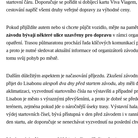
startovní čáru. Doporučuje se pořídit si dobíjecí kartu Viva Viagem
cestování napříč všemi druhy veřejné dopravy za výhodné ceny.
Pokud přijíždíte autem nebo si chcete půjčit vozidlo, mějte na pamět
závodu bývají některé ulice uzavřeny pro dopravu
v rámci orga
opatření. Trasou půlmaratonu prochází řada klíčových komunikací p
a proto je nutné sledovat aktuální informace od organizátorů závodu
tomu svůj pohyb po městě.
Dalším důležitým aspektem je načasování příjezdu. Zkušení závodn
přijet do Lisabonu
alespoň dva dny před startem závodu
, aby měli 
aklimatizaci, vyzvednutí startovního čísla na výstavišti a případné pr
Lisabon je město s výraznými převýšeními, a proto je dobré se pře
terénem, zejména pokud jde o náročnější úseky trasy. Výstavní hala
výdej startovních čísel, bývá přístupná v den před závodem i v ran
den startu, ale doporučuje se nenechávat vyzvednutí na poslední chv