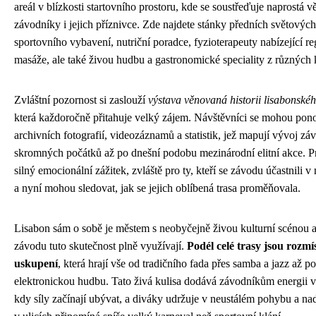
areál v blízkosti startovního prostoru, kde se soustřeďuje naprostá v
závodníky i jejich příznivce. Zde najdete stánky předních světovýc
sportovního vybavení, nutriční poradce, fyzioterapeuty nabízející r
masáže, ale také živou hudbu a gastronomické speciality z různých 
Zvláštní pozornost si zaslouží
výstava věnovaná historii lisabonsk
která každoročně přitahuje velký zájem. Návštěvníci se mohou pono
archivních fotografií, videozáznamů a statistik, jež mapují vývoj zá
skromných počátků až po dnešní podobu mezinárodní elitní akce. P
silný emocionální zážitek, zvláště pro ty, kteří se závodu účastnili v
a nyní mohou sledovat, jak se jejich oblíbená trasa proměňovala.
Lisabon sám o sobě je městem s neobyčejně živou kulturní scénou a
závodu tuto skutečnost plně využívají.
Podél celé trasy jsou rozm
uskupení
, která hrají vše od tradičního fada přes samba a jazz až 
elektronickou hudbu. Tato živá kulisa dodává závodníkům energii
kdy síly začínají ubývat, a diváky udržuje v neustálém pohybu a na