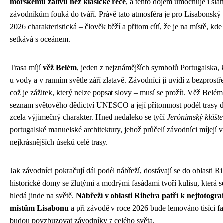
mořskému zálivu než klasické řece
, a tento dojem umocňuje i slaný
závodníkům fouká do tváří. Právě tato atmosféra je pro Lisabonský
2026 charakteristická – člověk běží a přitom cítí, že je na místě, kd
setkává s oceánem.
Trasa míjí
věž Belém
, jeden z nejznámějších symbolů Portugalska, k
u vody a v ranním světle září zlatavě. Závodníci ji uvidí z bezprostře
což je zážitek, který nelze popsat slovy – musí se prožít. Věž Belém
seznam světového dědictví UNESCO a její přítomnost podél trasy 
zcela výjimečný charakter. Hned nedaleko se tyčí
Jerónimský klášte
portugalské manuelské architektury, jehož průčelí závodníci míjejí 
nejkrásnějších úseků celé trasy.
Jak závodníci pokračují dál podél nábřeží, dostávají se do oblasti Ri
historické domy se žlutými a modrými fasádami tvoří kulisu, která s
hledá jinde na světě.
Nábřeží v oblasti Ribeira patří k nejfotogr
místům Lisabonu
a při závodě v roce 2026 bude lemováno tisíci fa
budou povzbuzovat závodníky z celého světa.