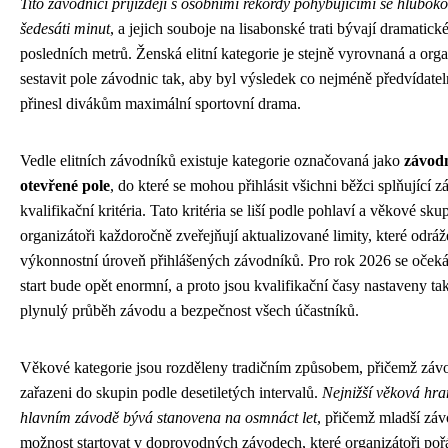
Tito závodníci přijíždějí s osobními rekordy pohybujícími se hlubok
šedesáti minut
, a jejich souboje na lisabonské trati bývají dramatick
posledních metrů. Ženská elitní kategorie je stejně vyrovnaná a orga
sestavit pole závodnic tak, aby byl výsledek co nejméně předvídate
přinesl divákům maximální sportovní drama.
Vedle elitních závodníků existuje kategorie označovaná jako
závodn
otevřené pole
, do které se mohou přihlásit všichni běžci splňující z
kvalifikační kritéria. Tato kritéria se liší podle pohlaví a věkové sk
organizátoři každoročně zveřejňují aktualizované limity, které odráž
výkonnostní úroveň přihlášených závodníků. Pro rok 2026 se očeká
start bude opět enormní, a proto jsou kvalifikační časy nastaveny tak,
plynulý průběh závodu a bezpečnost všech účastníků.
Věkové kategorie jsou rozděleny tradičním způsobem, přičemž závo
zařazeni do skupin podle desetiletých intervalů.
Nejnižší věková hra
hlavním závodě bývá stanovena na osmnáct let
, přičemž mladší záv
možnost startovat v doprovodných závodech, které organizátoři pořá