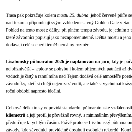
Trasa pak pokračuje kolem
mostu 25. dubna
, jehož červené pilíře s
nad řekou a připomínají svým vzhledem slavný Golden Gate v San 
Pohled na tento most z dálky, při plném tempu závodu, je jedním z
které závodníci popisují jako nezapomenutelné. Délka mostu a jeho
dodávají celé scenérii téměř nereálný rozměr.
Lisabonský půlmaraton 2026 je naplánován na jaro
, kdy je poč
nejpříznivější – teploty se pohybují kolem příjemných patnácti až dv
vzduch je čistý a ranní mlha nad Tejem dodává celé atmosféře poet
závodníky, kteří si chtějí nejen zazávodit, ale také si vychutnat krásy 
roční období naprosto ideální.
Celková délka trasy odpovídá standardní půlmaratonské vzdálenost
kilometrů
a její profil je převážně rovný, s minimálním převýšením,
předurčuje k rychlým časům. Právě proto se Lisabonský půlmaraton
závody, kde závodníci pravidelně dosahují osobních rekordů. Kom