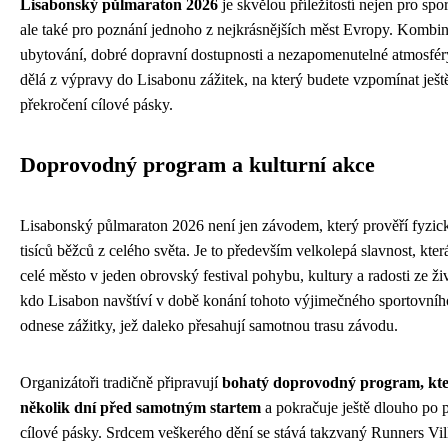
Lisabonský půlmaraton 2026
je skvělou příležitostí nejen pro sp
ale také pro poznání jednoho z nejkrásnějších měst Evropy. Kombin
ubytování, dobré dopravní dostupnosti a nezapomenutelné atmosfér
dělá z výpravy do Lisabonu zážitek, na který budete vzpomínat ješt
překročení cílové pásky.
Doprovodný program a kulturní akce
Lisabonský půlmaraton 2026 není jen závodem, který prověří fyzic
tisíců běžců z celého světa. Je to především velkolepá slavnost, kte
celé město v jeden obrovský festival pohybu, kultury a radosti ze ž
kdo Lisabon navštíví v době konání tohoto výjimečného sportovního
odnese zážitky, jež daleko přesahují samotnou trasu závodu.
Organizátoři tradičně připravují
bohatý doprovodný program, kte
několik dní před samotným startem
a pokračuje ještě dlouho po 
cílové pásky. Srdcem veškerého dění se stává takzvaný Runners Vil