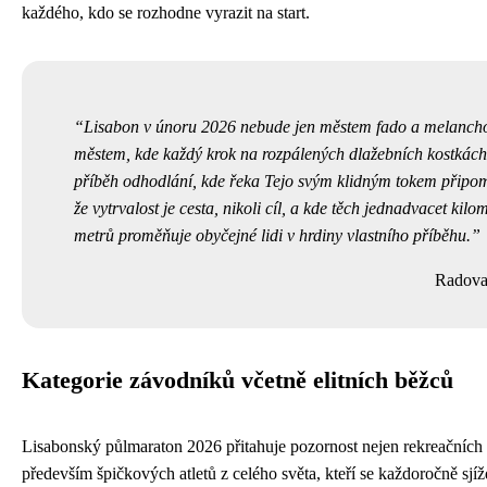
každého, kdo se rozhodne vyrazit na start.
Lisabon v únoru 2026 nebude jen městem fado a melancho
městem, kde každý krok na rozpálených dlažebních kostkách
příběh odhodlání, kde řeka Tejo svým klidným tokem připo
že vytrvalost je cesta, nikoli cíl, a kde těch jednadvacet kilo
metrů proměňuje obyčejné lidi v hrdiny vlastního příběhu.
Radova
Kategorie závodníků včetně elitních běžců
Lisabonský půlmaraton 2026 přitahuje pozornost nejen rekreačních 
především špičkových atletů z celého světa, kteří se každoročně sjíž