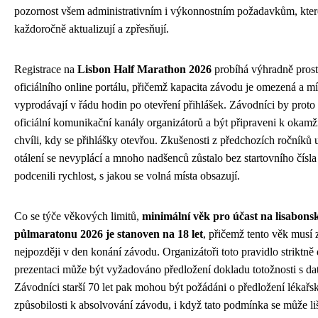
pozornost všem administrativním i výkonnostním požadavkům, které
každoročně aktualizují a zpřesňují.
Registrace na
Lisbon Half Marathon 2026
probíhá výhradně prost
oficiálního online portálu, přičemž kapacita závodu je omezená a mís
vyprodávají v řádu hodin po otevření přihlášek. Závodníci by proto 
oficiální komunikační kanály organizátorů a být připraveni k okamžit
chvíli, kdy se přihlášky otevřou. Zkušenosti z předchozích ročníků 
otálení se nevyplácí a mnoho nadšenců zůstalo bez startovního čísla
podcenili rychlost, s jakou se volná místa obsazují.
Co se týče věkových limitů,
minimální věk pro účast na lisabon
půlmaratonu 2026 je stanoven na 18 let
, přičemž tento věk musí 
nejpozději v den konání závodu. Organizátoři toto pravidlo striktně 
prezentaci může být vyžadováno předložení dokladu totožnosti s da
Závodníci starší 70 let pak mohou být požádáni o předložení lékařs
způsobilosti k absolvování závodu, i když tato podmínka se může liši