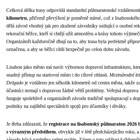
Celková délka trasy odpovídá standardní půlmaratonské vzdálenosti
kilometru
, přičemž převýšení je poměrně mírné, což z lisabonskéh
dělá závod vhodný jak pro zkušené závodníky usilující o osobní rek
rekreační běžce, kteří si chtějí užít atmosféru a krásy tohoto výjime
Organizátoři každoročně dbají na to, aby trasa byla perfektně připr
označena, a aby se běžci cítili bezpečně po celou dobu závodu.
Lisabon jako město má navíc výbornou dopravní infrastrukturu, kt
snadný přístup na startovní místo i do cílové oblasti.
Mezinárodní le
Delgado
je vzdáleno jen několik kilometrů od centra města, takže z
účastníci nemají s dopravou žádné větší problémy. Veřejná doprava
funguje spolehlivě a organizátoři závodu tradičně spolupracují s do
podniky na zajištění speciálních spojů pro účastníky i diváky.
Je třeba zdůraznit, že
registrace na lisabonský půlmaraton 2026 
s výrazným předstihem
, obvykle již v létě předcházejícího roku, a
závodu bývá naplněna velmi rychle. Zájem o tuto událost každoročn