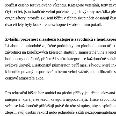
součást celého festivalového víkendu. Kategorie veteránů, tedy zá
čtyřicet let, jsou tradičně velmi početné a jejich výkony nezřídka př
organizátory, protože zkušení běžci v těchto skupinách dosahují čas
dvaceti lety byly konkurenceschopné i v absolutním pořadí.
Zvláštní pozornost si zaslouží kategorie závodníků s hendikep
Lisabonu dlouhodobě zajištěné podmínky pro plnohodnotnou účast.
závodníci na kolečkových křeslech startují v samostatné vlně a jeji
hodnoceny odděleně, přičemž i v této kategorii se každoročně setká
světové úrovně. Lisabonský půlmaraton patří mezi závody, které ink
k hendikepovaným sportovcům berou velmi vážně, a tato filozofie s
celkové atmosféře akce.
Pro rekreační běžce bez ambicí na přední příčky je určena takzvaná
kategorie
, která je ze všech kategorií nejpočetnější. Tisíce závodník
světa se každoročně přihlašují právě do této skupiny, aby si splnili o
zlepšili svůj osobní rekord nebo jednoduše zažili nezapomenutelno