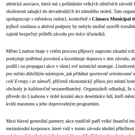
atletická asociace, která má s pořádáním velkých silničních závodů 
zkušenosti sahající do devadesátých let minulého století. Tato organ
spolupracuje s městskou radnicí, konkrétně s
Câmara Municipal d
jejíhož souhlasu a aktivní podpory by nebylo možné uzavřít rozsáhlé
zajistit bezpečný průběh závodu pro tisíce účastníků.
Město Lisabon hraje v celém procesu přípravy naprosto zásadní roli
poskytuje potřebná povolení a koordinuje dopravu v den závodu, al
podílí i na propagaci akce v rámci své turistické strategie.
Lisabonsk
pro město důležitým nástrojem, jak přilákat sportovně orientované n
celé Evropy i ze zámoří
, přičemž ekonomický přínos pro místní hotel
obchody je každoročně nezanedbatelný. Organizátoři odhadují, že
přivede do Lisabonu v době konání akce desetitisíce lidí, kteří měst
kvůli maratonu a jeho doprovodným programům.
Mezi hlavní generální partnery akce tradičně patří velké finanční ins
mezinárodní korporace, které vidí v tomto závodu ideální příležitost