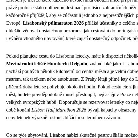
právě proto se stalo oblíbenou destinací pro tisíce zahraničních běžc
každoročně přijíždějí, aby se zúčastnili jednoho z nejprestižnějších
Evropě.
Lisabonský půlmaraton 2026
přiláká účastníky z celého s
důležité věnovat dostatečnou pozornost jak cestování do portugalsk
i výběru vhodného ubytování, které zajistí dostatečný odpočinek př
Pokud plánujete cestu do Lisabonu letecky, máte k dispozici několi
Mezinárodní letiště Humberto Delgado
, známé také jako Lisabons
nachází pouhých několik kilometrů od centra města a je velmi dobř
metrem, tak taxíkem nebo autobusem. Z Prahy létají přímé lety do 
přičemž doba letu se pohybuje okolo tří hodin. Pokud cestujete z j
měst, budete pravděpodobně muset přestoupit, nejčastěji v Praze ne
velkých evropských hubů. Doporučuje se rezervovat letenky co nejd
době konání
Lisbon Half Marathon 2026
bývají kapacity obsazeny 
ceny letenek výrazně rostou s blížícím se termínem závodu.
Co se týče ubytování, Lisabon nabízí skutečně pestrou škálu možno