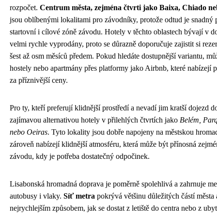
rozpočet.
Centrum města, zejména čtvrti jako Baixa, Chiado n
jsou oblíbenými lokalitami pro závodníky, protože odtud je snadný p
startovní i cílové zóně závodu. Hotely v těchto oblastech bývají v 
velmi rychle vyprodány, proto se důrazně doporučuje zajistit si reze
šest až osm měsíců předem. Pokud hledáte dostupnější variantu, můž
hostely nebo apartmány přes platformy jako Airbnb, které nabízejí
za příznivější ceny.
Pro ty, kteří preferují klidnější prostředí a nevadí jim kratší dojezd d
zajímavou alternativou hotely v přilehlých čtvrtích jako
Belém, Par
nebo Oeiras
. Tyto lokality jsou dobře napojeny na městskou hrom
zároveň nabízejí klidnější atmosféru, která může být přínosná zejm
závodu, kdy je potřeba dostatečný odpočinek.
Lisabonská hromadná doprava je poměrně spolehlivá a zahrnuje met
autobusy i vlaky.
Síť metra
pokrývá většinu důležitých částí města 
nejrychlejším způsobem, jak se dostat z letiště do centra nebo z uby