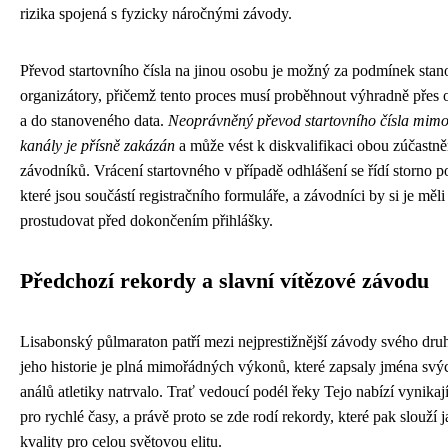
rizika spojená s fyzicky náročnými závody.
Převod startovního čísla na jinou osobu je možný za podmínek sta
organizátory, přičemž tento proces musí proběhnout výhradně přes o
a do stanoveného data.
Neoprávněný převod startovního čísla mimo 
kanály je přísně zakázán
a může vést k diskvalifikaci obou zúčastn
závodníků. Vrácení startovného v případě odhlášení se řídí storno 
které jsou součástí registračního formuláře, a závodníci by si je měli
prostudovat před dokončením přihlášky.
Předchozí rekordy a slavní vítězové závodu
Lisabonský půlmaraton patří mezi nejprestižnější závody svého druh
jeho historie je plná mimořádných výkonů, které zapsaly jména svý
análů atletiky natrvalo. Trať vedoucí podél řeky Tejo nabízí vynika
pro rychlé časy, a právě proto se zde rodí rekordy, které pak slouží 
kvality pro celou světovou elitu.