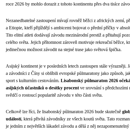
roce 2026 by mohlo dorazit z tohoto kontinentu přes dva tisíce záv
Nezanedbatelné zastoupení mívají rovněž běžci z afrických zemí, p
a Etiopie, kteří přijíždějí s ambicemi bojovat o přední příčky v abso
Tito elitní atleti dodávají závodu mezinárodní prestiž a přitahují poz
celého světa. Jejich přítomnost zároveň motivuje rekreační běžce, kt
jedinečnou možnost závodit na stejné trase jako světová špička.
Asijský kontinent je v posledních letech zastoupen stále výrazněji. 
a závodníci z Číny si oblíbili evropské půlmaratony jako způsob, j
sport s kulturním cestováním.
Lisabonský půlmaraton 2026 očeká
asijských účastníků o desítky procent
ve srovnání s předchozími 
svědčí o rostoucí popularitě závodu v této části světa.
Celkově lze říci, že lisabonský půlmaraton 2026 bude skutečně
glob
událostí
, která přivítá závodníky ze všech koutů světa. Tato rozman
je jedním z největších lákadel závodu a dělá z něj nezapomenutelný 