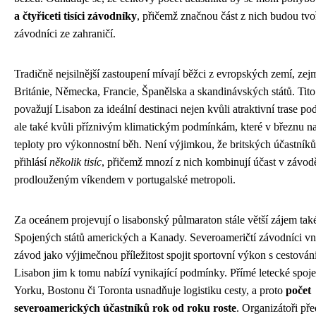
a čtyřiceti tisíci závodníky
, přičemž značnou část z nich budou tvo
závodníci ze zahraničí.
Tradičně nejsilnější zastoupení mívají běžci z evropských zemí, ze
Británie, Německa, Francie, Španělska a skandinávských států. Tito
považují Lisabon za ideální destinaci nejen kvůli atraktivní trase po
ale také kvůli příznivým klimatickým podmínkám, které v březnu nab
teploty pro výkonnostní běh. Není výjimkou, že britských účastníků
přihlásí
několik tisíc
, přičemž mnozí z nich kombinují účast v závod
prodlouženým víkendem v portugalské metropoli.
Za oceánem projevují o lisabonský půlmaraton stále větší zájem tak
Spojených států amerických a Kanady. Severoameričtí závodníci vn
závod jako výjimečnou příležitost spojit sportovní výkon s cestová
Lisabon jim k tomu nabízí vynikající podmínky. Přímé letecké spoj
Yorku, Bostonu či Toronta usnadňuje logistiku cesty, a proto
počet
severoamerických účastníků rok od roku roste
. Organizátoři pře