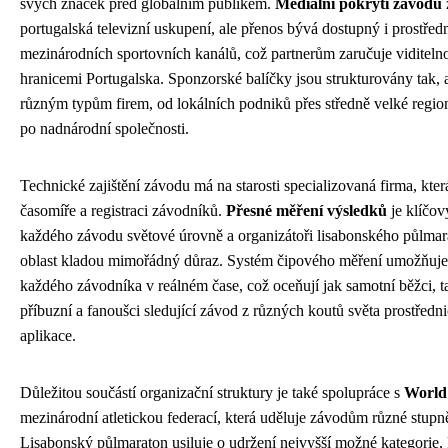
svých značek před globálním publikem.
Mediální pokrytí závodu
portugalská televizní uskupení, ale přenos bývá dostupný i prostřed
mezinárodních sportovních kanálů, což partnerům zaručuje viditelno
hranicemi Portugalska. Sponzorské balíčky jsou strukturovány tak,
různým typům firem, od lokálních podniků přes středně velké region
po nadnárodní společnosti.
Technické zajištění závodu má na starosti specializovaná firma, kter
časomíře a registraci závodníků.
Přesné měření výsledků
je klíčo
každého závodu světové úrovně a organizátoři lisabonského půlmar
oblast kladou mimořádný důraz. Systém čipového měření umožňuje
každého závodníka v reálném čase, což oceňují jak samotní běžci, ta
příbuzní a fanoušci sledující závod z různých koutů světa prostředn
aplikace.
Důležitou součástí organizační struktury je také spolupráce s
World 
mezinárodní atletickou federací, která uděluje závodům různé stupně
Lisabonský půlmaraton usiluje o udržení nejvyšší možné kategorie, 