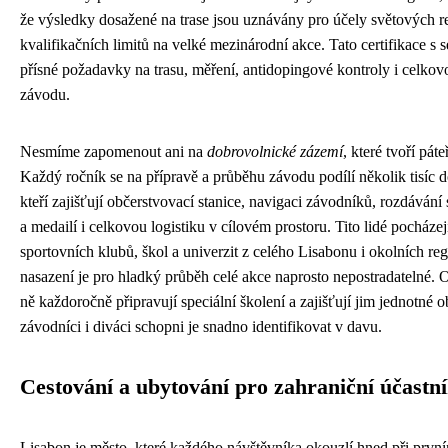
že výsledky dosažené na trase jsou uznávány pro účely světových r
kvalifikačních limitů na velké mezinárodní akce. Tato certifikace s 
přísné požadavky na trasu, měření, antidopingové kontroly i celkov
závodu.
Nesmíme zapomenout ani na
dobrovolnické zázemí
, které tvoří páte
Každý ročník se na přípravě a průběhu závodu podílí několik tisíc 
kteří zajišťují občerstvovací stanice, navigaci závodníků, rozdávání 
a medailí i celkovou logistiku v cílovém prostoru. Tito lidé pocháze
sportovních klubů, škol a univerzit z celého Lisabonu i okolních reg
nasazení je pro hladký průběh celé akce naprosto nepostradatelné. O
ně každoročně připravují speciální školení a zajišťují jim jednotné o
závodníci i diváci schopni je snadno identifikovat v davu.
Cestování a ubytování pro zahraniční účastn
Lisabon je město, které každého návštěvníka okouzlí hned při prvn