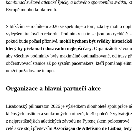
kombinací světové atletické špičky a lidového sportovního svátku
, k
Evropě mnoho konkurentů.
S blížícím se ročníkem 2026 se spekuluje o tom, zda by mohlo dojít
vylepšení traťového rekordu. Podmínky na trase jsou pro rychlé časy
pokud bude počasí příznivé,
mohli bychom být svědky historick
který by překonal i dosavadní nejlepší časy
. Organizátoři závodu
aby všechny podmínky byly maximálně optimalizované, od trasy př
občerstvovací stanice až po systém pacemakers, kteří pomáhají eli
udržet požadované tempo.
Organizace a hlavní partneři akce
Lisabonský půlmaraton 2026 je výsledkem dlouholeté spolupráce n
klíčových institucí a soukromých partnerů, kteří společně vytvářejí
z nejprestižnějších atletických závodů na Pyrenejském poloostrově.
celé akce stojí především
Associação de Atletismo de Lisboa
, ted