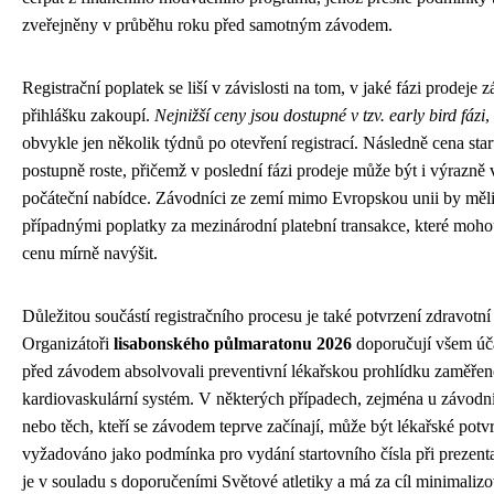
zveřejněny v průběhu roku před samotným závodem.
Registrační poplatek se liší v závislosti na tom, v jaké fázi prodeje 
přihlášku zakoupí.
Nejnižší ceny jsou dostupné v tzv. early bird fázi
,
obvykle jen několik týdnů po otevření registrací. Následně cena sta
postupně roste, přičemž v poslední fázi prodeje může být i výrazně 
počáteční nabídce. Závodníci ze zemí mimo Evropskou unii by měli 
případnými poplatky za mezinárodní platební transakce, které moh
cenu mírně navýšit.
Důležitou součástí registračního procesu je také potvrzení zdravotní 
Organizátoři
lisabonského půlmaratonu 2026
doporučují všem úč
před závodem absolvovali preventivní lékařskou prohlídku zaměře
kardiovaskulární systém. V některých případech, zejména u závodní
nebo těch, kteří se závodem teprve začínají, může být lékařské potv
vyžadováno jako podmínka pro vydání startovního čísla při prezenta
je v souladu s doporučeními Světové atletiky a má za cíl minimalizo