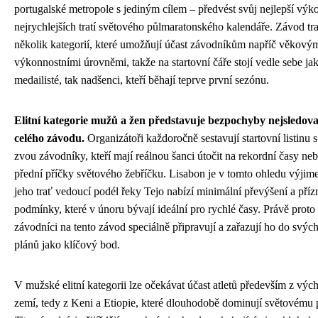
portugalské metropole s jediným cílem – předvést svůj nejlepší výk
nejrychlejších tratí světového půlmaratonského kalendáře. Závod tr
několik kategorií, které umožňují účast závodníkům napříč věkový
výkonnostními úrovněmi, takže na startovní čáře stojí vedle sebe jak
medailisté, tak nadšenci, kteří běhají teprve první sezónu.
Elitní kategorie mužů a žen představuje bezpochyby nejsledovan
celého závodu.
Organizátoři každoročně sestavují startovní listinu s
zvou závodníky, kteří mají reálnou šanci útočit na rekordní časy ne
přední příčky světového žebříčku. Lisabon je v tomto ohledu výjim
jeho trať vedoucí podél řeky Tejo nabízí minimální převýšení a příz
podmínky, které v únoru bývají ideální pro rychlé časy. Právě proto s
závodníci na tento závod speciálně připravují a zařazují ho do svýc
plánů jako klíčový bod.
V mužské elitní kategorii lze očekávat účast atletů především z vý
zemí, tedy z Keni a Etiopie, které dlouhodobě dominují světovému