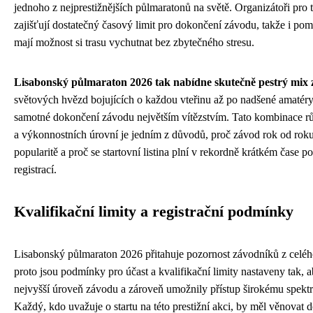
jednoho z nejprestižnějších půlmaratonů na světě. Organizátoři pro t
zajišťují dostatečný časový limit pro dokončení závodu, takže i pom
mají možnost si trasu vychutnat bez zbytečného stresu.
Lisabonský půlmaraton 2026 tak nabídne skutečně pestrý mix
světových hvězd bojujících o každou vteřinu až po nadšené amatéry,
samotné dokončení závodu největším vítězstvím. Tato kombinace rů
a výkonnostních úrovní je jedním z důvodů, proč závod rok od roku
popularitě a proč se startovní listina plní v rekordně krátkém čase po
registrací.
Kvalifikační limity a registrační podmínky
Lisabonský půlmaraton 2026 přitahuje pozornost závodníků z celého
proto jsou podmínky pro účast a kvalifikační limity nastaveny tak, ab
nejvyšší úroveň závodu a zároveň umožnily přístup širokému spekt
Každý, kdo uvažuje o startu na této prestižní akci, by měl věnovat 