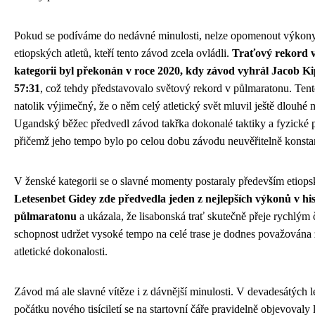
Pokud se podíváme do nedávné minulosti, nelze opomenout výkon
etiopských atletů, kteří tento závod zcela ovládli.
Traťový rekord 
kategorii byl překonán v roce 2020, kdy závod vyhrál Jacob Ki
57:31
, což tehdy představovalo světový rekord v půlmaratonu. Ten
natolik výjimečný, že o něm celý atletický svět mluvil ještě dlouhé 
Ugandský běžec předvedl závod takřka dokonalé taktiky a fyzické p
přičemž jeho tempo bylo po celou dobu závodu neuvěřitelně konstan
V ženské kategorii se o slavné momenty postaraly především etiops
Letesenbet Gidey zde předvedla jeden z nejlepších výkonů v his
půlmaratonu
a ukázala, že lisabonská trať skutečně přeje rychlým 
schopnost udržet vysoké tempo na celé trase je dodnes považována
atletické dokonalosti.
Závod má ale slavné vítěze i z dávnější minulosti. V devadesátých l
počátku nového tisíciletí se na startovní čáře pravidelně objevovaly