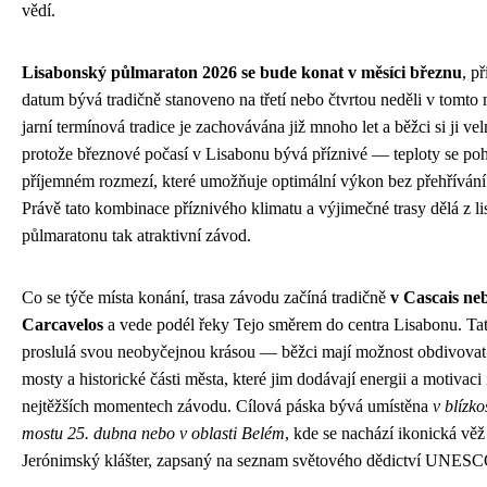
vědí.
Lisabonský půlmaraton 2026 se bude konat v měsíci březnu
, p
datum bývá tradičně stanoveno na třetí nebo čtvrtou neděli v tomto 
jarní termínová tradice je zachovávána již mnoho let a běžci si ji velm
protože březnové počasí v Lisabonu bývá příznivé — teploty se poh
příjemném rozmezí, které umožňuje optimální výkon bez přehřívání
Právě tato kombinace příznivého klimatu a výjimečné trasy dělá z l
půlmaratonu tak atraktivní závod.
Co se týče místa konání, trasa závodu začíná tradičně
v Cascais ne
Carcavelos
a vede podél řeky Tejo směrem do centra Lisabonu. Tato
proslulá svou neobyčejnou krásou — běžci mají možnost obdivovat
mosty a historické části města, které jim dodávají energii a motivaci 
nejtěžších momentech závodu. Cílová páska bývá umístěna
v blízko
mostu 25. dubna nebo v oblasti Belém
, kde se nachází ikonická vě
Jerónimský klášter, zapsaný na seznam světového dědictví UNESC