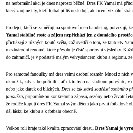
na neformální akci je dnes naprosto běžné. Dres FK Yamal má přito
který zaujme i ty, kteří fotbal příliš nesledují, ale ocení vizuální strá
Prodejci, kteří se zaměřují na sportovní merchandising, potvrzují, ž
Yamal stabilně roste a zájem nepřichází jen z domácího prostře
přicházejí z různých koutů světa, což svědčí o tom, že klub FK Yam
mezinárodní renomé, které přesahuje čistě sportovní výsledky. Každ
do zahraničí, je v podstatě malým velvyslancem klubu a regionu, ze
Pro samotné fanoušky má dres velmi osobní rozměr. Mnozí z nich 
okamžik, kdy si ho pořídili – ať už to bylo na stadionu po výhře, v 
nebo jako dárek od blízkých.
Dres se tak stává součástí osobního 
fanouška
, připomínkou konkrétního zápasu, sezóny nebo životní et
že rodiče kupují dres FK Yamal svým dětem jako první fotbalové ob
dál lásku ke klubu a k fotbalu obecně.
Velkou roli hraje také kvalita zpracování dresu.
Dres Yamal je vyro