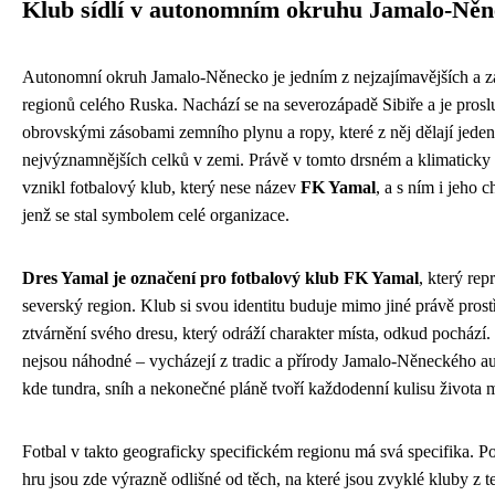
Klub sídlí v autonomním okruhu Jamalo-Ně
Autonomní okruh Jamalo-Něnecko je jedním z nejzajímavějších a zá
regionů celého Ruska. Nachází se na severozápadě Sibiře a je pros
obrovskými zásobami zemního plynu a ropy, které z něj dělají jed
nejvýznamnějších celků v zemi. Právě v tomto drsném a klimaticky
vznikl fotbalový klub, který nese název
FK Yamal
, a s ním i jeho c
jenž se stal symbolem celé organizace.
Dres Yamal je označení pro fotbalový klub FK Yamal
, který rep
severský region. Klub si svou identitu buduje mimo jiné právě pros
ztvárnění svého dresu, který odráží charakter místa, odkud pochází.
nejsou náhodné – vycházejí z tradic a přírody Jamalo-Něneckého 
kde tundra, sníh a nekonečné pláně tvoří každodenní kulisu života m
Fotbal v takto geograficky specifickém regionu má svá specifika. P
hru jsou zde výrazně odlišné od těch, na které jsou zvyklé kluby z te