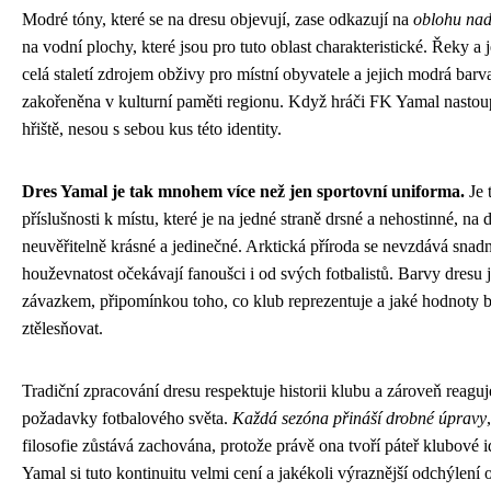
Modré tóny, které se na dresu objevují, zase odkazují na
oblohu nad
na vodní plochy, které jsou pro tuto oblast charakteristické. Řeky a 
celá staletí zdrojem obživy pro místní obyvatele a jejich modrá barv
zakořeněna v kulturní paměti regionu. Když hráči FK Yamal nastou
hřiště, nesou s sebou kus této identity.
Dres Yamal je tak mnohem více než jen sportovní uniforma.
Je 
příslušnosti k místu, které je na jedné straně drsné a nehostinné, na 
neuvěřitelně krásné a jedinečné. Arktická příroda se nevzdává snadn
houževnatost očekávají fanoušci i od svých fotbalistů. Barvy dresu 
závazkem, připomínkou toho, co klub reprezentuje a jaké hodnoty by
ztělesňovat.
Tradiční zpracování dresu respektuje historii klubu a zároveň reagu
požadavky fotbalového světa.
Každá sezóna přináší drobné úpravy
filosofie zůstává zachována, protože právě ona tvoří páteř klubové 
Yamal si tuto kontinuitu velmi cení a jakékoli výraznější odchýlení 