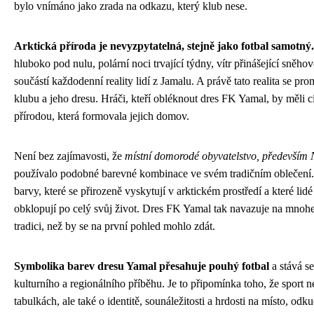
bylo vnímáno jako zrada na odkazu, který klub nese.
Arktická příroda je nevyzpytatelná, stejně jako fotbal samotný.
hluboko pod nulu, polární noci trvající týdny, vítr přinášející sněhov
součástí každodenní reality lidí z Jamalu. A právě tato realita se pro
klubu a jeho dresu. Hráči, kteří obléknout dres FK Yamal, by měli cíti
přírodou, která formovala jejich domov.
Není bez zajímavosti, že
místní domorodé obyvatelstvo, především 
používalo podobné barevné kombinace ve svém tradičním oblečení.
barvy, které se přirozeně vyskytují v arktickém prostředí a které lidé 
obklopují po celý svůj život. Dres FK Yamal tak navazuje na mnohe
tradici, než by se na první pohled mohlo zdát.
Symbolika barev dresu Yamal přesahuje pouhý fotbal
a stává se
kulturního a regionálního příběhu. Je to připomínka toho, že sport n
tabulkách, ale také o identitě, sounáležitosti a hrdosti na místo, od