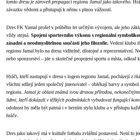
tomto dresu je zároveň propagací regionu Jamal jako takového.
Hráč
závazku vědomi a přistupují k němu s plnou vážností.
Dres FK Yamal prošel v průběhu let určitým vývojem, ale jeho zákl
vždy stejná.
Spojení sportovního výkonu s regionální symboliko
zásadní a neodmyslitelnou součástí jeho filozofie.
Vedení klubu db
regionu Jamal bylo na dresu viditelné, důstojné a reprezentativní. N
nebo sponzorství – jde o skutečné propojení sportu a místa, odkud 
Hráči, kteří nastupují v dresu s logem regionu Jamal, pocházejí z rů
všichni sdílejí jeden společný jmenovatel – oblékají barvy a symbol
regionu.
Jamal je oblast známá svou drsnou přírodou, nekonečnými
lidmi, kteří dokázali v těžkých podmínkách vybudovat fungující kom
odolnost by měla být patrná i v herním stylu klubu a v přístupu kaž
hráče.
Dres jako takový má v kultuře fotbalu zvláštní postavení. Není to j