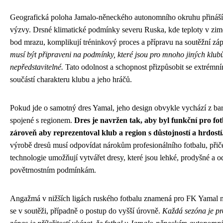
Geografická poloha Jamalo-něneckého autonomního okruhu přináší 
výzvy. Drsné klimatické podmínky severu Ruska, kde teploty v zim
bod mrazu, komplikují tréninkový proces a přípravu na soutěžní zá
musí být připraveni na podmínky, které jsou pro mnoho jiných klub
nepředstavitelné.
Tato odolnost a schopnost přizpůsobit se extrém
součástí charakteru klubu a jeho hráčů.
Pokud jde o samotný dres Yamal, jeho design obvykle vychází z ba
spojené s regionem.
Dres je navržen tak, aby byl funkční pro fot
zároveň aby reprezentoval klub a region s důstojností a hrdostí
výrobě dresů musí odpovídat nárokům profesionálního fotbalu, při
technologie umožňují vytvářet dresy, které jsou lehké, prodyšné a 
povětrnostním podmínkám.
Angažmá v nižších ligách ruského fotbalu znamená pro FK Yamal ne
se v soutěži, případně o postup do vyšší úrovně.
Každá sezóna je pr