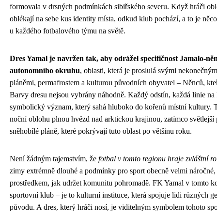
formovala v drsných podmínkách sibiřského severu. Když hráči obl
oblékají na sebe kus identity místa, odkud klub pochází, a to je něco
u každého fotbalového týmu na světě.
Dres Yamal je navržen tak, aby odrážel specifičnost Jamalo-ně
autonomního okruhu
, oblasti, která je proslulá svými nekonečný
pláněmi, permafrostem a kulturou původních obyvatel – Něnců, kteří z
Barvy dresu nejsou vybrány náhodně. Každý odstín, každá linie na 
symbolický význam, který sahá hluboko do kořenů místní kultury. 
noční oblohu plnou hvězd nad arktickou krajinou, zatímco světlejší
sněhobílé pláně, které pokrývají tuto oblast po většinu roku.
Není žádným tajemstvím, že
fotbal v tomto regionu hraje zvláštní ro
zimy extrémně dlouhé a podmínky pro sport obecně velmi náročné, s
prostředkem, jak udržet komunitu pohromadě. FK Yamal v tomto ko
sportovní klub – je to kulturní instituce, která spojuje lidi různých 
původu. A dres, který hráči nosí, je viditelným symbolem tohoto spo