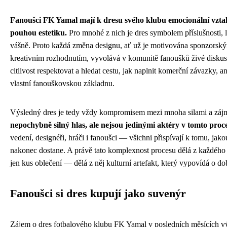
Fanoušci FK Yamal mají k dresu svého klubu emocionální vztah
pouhou estetiku.
Pro mnohé z nich je dres symbolem příslušnosti, lo
vášně. Proto každá změna designu, ať už je motivována sponzors
kreativním rozhodnutím, vyvolává v komunitě fanoušků živé diskus
citlivost respektovat a hledat cestu, jak naplnit komerční závazky, an
vlastní fanouškovskou základnu.
Výsledný dres je tedy vždy kompromisem mezi mnoha silami a záj
nepochybně silný hlas, ale nejsou jedinými aktéry v tomto proc
vedení, designéři, hráči i fanoušci — všichni přispívají k tomu, ja
nakonec dostane. A právě tato komplexnost procesu dělá z každého
jen kus oblečení — dělá z něj kulturní artefakt, který vypovídá o dob
Fanoušci si dres kupují jako suvenýr
Zájem o dres fotbalového klubu FK Yamal v posledních měsících vý