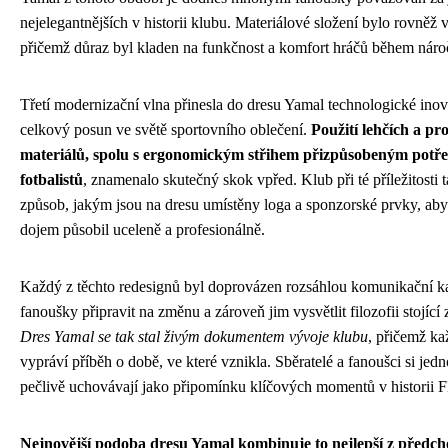
nejelegantnějších v historii klubu. Materiálové složení bylo rovněž
přičemž důraz byl kladen na funkčnost a komfort hráčů během nár
Třetí modernizační vlna přinesla do dresu Yamal technologické inova
celkový posun ve světě sportovního oblečení.
Použití lehčích a pr
materiálů, spolu s ergonomickým střihem přizpůsobeným potř
fotbalistů
, znamenalo skutečný skok vpřed. Klub při té příležitosti 
způsob, jakým jsou na dresu umístěny loga a sponzorské prvky, aby
dojem působil uceleně a profesionálně.
Každý z těchto redesignů byl doprovázen rozsáhlou komunikační k
fanoušky připravit na změnu a zároveň jim vysvětlit filozofii stojí
Dres Yamal se tak stal živým dokumentem vývoje klubu
, přičemž ka
vypráví příběh o době, ve které vznikla. Sběratelé a fanoušci si jedn
pečlivě uchovávají jako připomínku klíčových momentů v historii 
Nejnovější podoba dresu Yamal kombinuje to nejlepší z předch