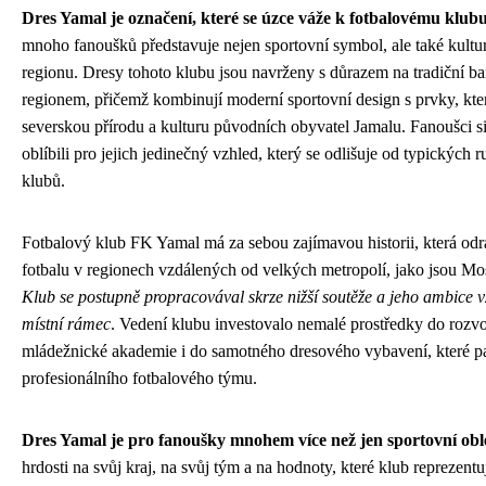
Dres Yamal je označení, které se úzce váže k fotbalovému klu
mnoho fanoušků představuje nejen sportovní symbol, ale také kultur
regionu. Dresy tohoto klubu jsou navrženy s důrazem na tradiční ba
regionem, přičemž kombinují moderní sportovní design s prvky, kte
severskou přírodu a kulturu původních obyvatel Jamalu. Fanoušci 
oblíbili pro jejich jedinečný vzhled, který se odlišuje od typických
klubů.
Fotbalový klub FK Yamal má za sebou zajímavou historii, která odr
fotbalu v regionech vzdálených od velkých metropolí, jako jsou M
Klub se postupně propracovával skrze nižší soutěže a jeho ambice 
místní rámec
. Vedení klubu investovalo nemalé prostředky do rozvoj
mládežnické akademie i do samotného dresového vybavení, které pat
profesionálního fotbalového týmu.
Dres Yamal je pro fanoušky mnohem více než jen sportovní obl
hrdosti na svůj kraj, na svůj tým a na hodnoty, které klub reprezent