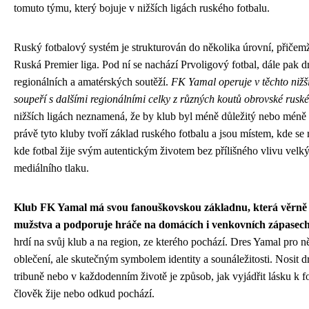
tomuto týmu, který bojuje v nižších ligách ruského fotbalu.
Ruský fotbalový systém je strukturován do několika úrovní, přičemž
Ruská Premier liga. Pod ní se nachází Prvoligový fotbal, dále pak dr
regionálních a amatérských soutěží.
FK Yamal operuje v těchto nižš
soupeří s dalšími regionálními celky z různých koutů obrovské ruské
nižších ligách neznamená, že by klub byl méně důležitý nebo méně
právě tyto kluby tvoří základ ruského fotbalu a jsou místem, kde se 
kde fotbal žije svým autentickým životem bez přílišného vlivu velk
mediálního tlaku.
Klub FK Yamal má svou fanouškovskou základnu, která věrně 
mužstva a podporuje hráče na domácích i venkovních zápasech
hrdí na svůj klub a na region, ze kterého pochází. Dres Yamal pro n
oblečení, ale skutečným symbolem identity a sounáležitosti. Nosit 
tribuně nebo v každodenním životě je způsob, jak vyjádřit lásku k f
člověk žije nebo odkud pochází.