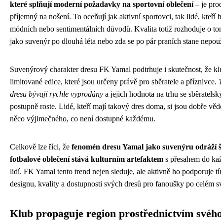
které splňují moderní požadavky na sportovní oblečení
– je pro
příjemný na nošení. To oceňují jak aktivní sportovci, tak lidé, kteří h
módních nebo sentimentálních důvodů. Kvalita totiž rozhoduje o to
jako suvenýr po dlouhá léta nebo zda se po pár praních stane nepou
Suvenýrový charakter dresu FK Yamal podtrhuje i skutečnost, že k
limitované edice, které jsou určeny právě pro sběratele a příznivce.
dresu bývají rychle vyprodány
a jejich hodnota na trhu se sběratels
postupně roste. Lidé, kteří mají takový dres doma, si jsou dobře věd
něco výjimečného, co není dostupné každému.
Celkově lze říci, že
fenomén dresu Yamal jako suvenýru odráží ši
fotbalové oblečení stává kulturním artefaktem
s přesahem do ka
lidí. FK Yamal tento trend nejen sleduje, ale aktivně ho podporuje tí
designu, kvality a dostupnosti svých dresů pro fanoušky po celém s
Klub propaguje region prostřednictvím svéh