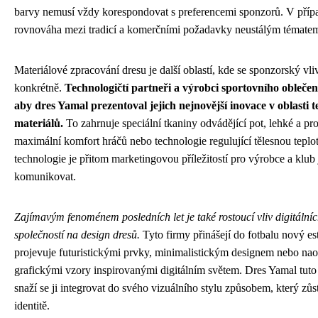
barvy nemusí vždy korespondovat s preferencemi sponzorů. V příp
rovnováha mezi tradicí a komerčními požadavky neustálým tématem
Materiálové zpracování dresu je další oblastí, kde se sponzorský vli
konkrétně.
Technologičtí partneři a výrobci sportovního oblečen
aby dres Yamal prezentoval jejich nejnovější inovace v oblasti t
materiálů.
To zahrnuje speciální tkaniny odvádějící pot, lehké a pr
maximální komfort hráčů nebo technologie regulující tělesnou tepl
technologie je přitom marketingovou příležitostí pro výrobce a klub
komunikovat.
Zajímavým fenoménem posledních let je také rostoucí vliv digitální
společností na design dresů.
Tyto firmy přinášejí do fotbalu nový est
projevuje futuristickými prvky, minimalistickým designem nebo n
grafickými vzory inspirovanými digitálním světem. Dres Yamal tuto 
snaží se ji integrovat do svého vizuálního stylu způsobem, který zů
identitě.