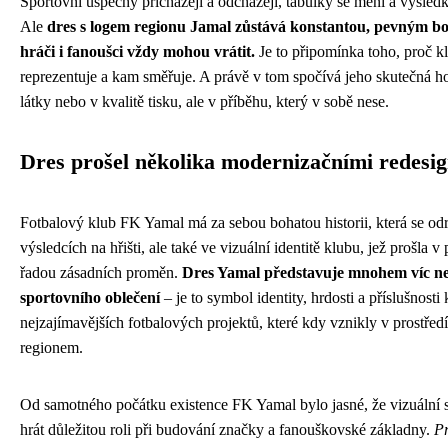
Sportovní úspěchy přicházejí a odcházejí, tabulky se mění a výsled
Ale
dres s logem regionu Jamal zůstává konstantou, pevným b
hráči i fanoušci vždy mohou vrátit.
Je to připomínka toho, proč kl
reprezentuje a kam směřuje. A právě v tom spočívá jeho skutečná h
látky nebo v kvalitě tisku, ale v příběhu, který v sobě nese.
Dres prošel několika modernizačními redesi
Fotbalový klub FK Yamal má za sebou bohatou historii, která se odr
výsledcích na hřišti, ale také ve vizuální identitě klubu, jež prošla v
řadou zásadních proměn.
Dres Yamal představuje mnohem víc n
sportovního oblečení
– je to symbol identity, hrdosti a příslušnost
nejzajímavějších fotbalových projektů, které kdy vznikly v prostřed
regionem.
Od samotného počátku existence FK Yamal bylo jasné, že vizuální 
hrát důležitou roli při budování značky a fanouškovské základny.
Pr