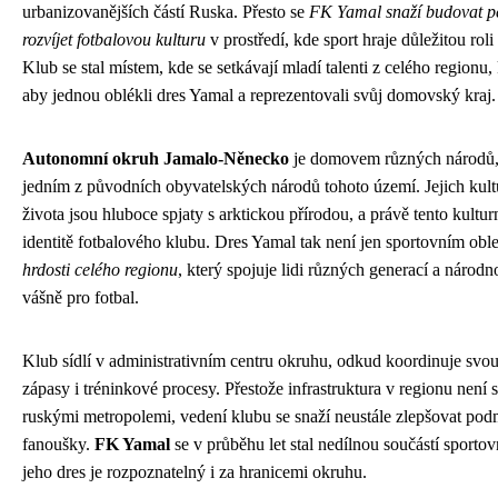
urbanizovanějších částí Ruska. Přesto se
FK Yamal snaží budovat p
rozvíjet fotbalovou kulturu
v prostředí, kde sport hraje důležitou rol
Klub se stal místem, kde se setkávají mladí talenti z celého regionu, 
aby jednou oblékli dres Yamal a reprezentovali svůj domovský kraj.
Autonomní okruh Jamalo-Něnecko
je domovem různých národů,
jedním z původních obyvatelských národů tohoto území. Jejich kultu
života jsou hluboce spjaty s arktickou přírodou, a právě tento kulturn
identitě fotbalového klubu. Dres Yamal tak není jen sportovním obl
hrdosti celého regionu
, který spojuje lidi různých generací a národ
vášně pro fotbal.
Klub sídlí v administrativním centru okruhu, odkud koordinuje svou
zápasy i tréninkové procesy. Přestože infrastruktura v regionu není 
ruskými metropolemi, vedení klubu se snaží neustále zlepšovat pod
fanoušky.
FK Yamal
se v průběhu let stal nedílnou součástí sportov
jeho dres je rozpoznatelný i za hranicemi okruhu.