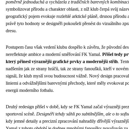
poměrně jednoduchá a vycházela z tradičních barevných kombinac
symbolizovat přírodu a charakter oblasti, z níž klub čerpá svůj náze
geografický pojem evokuje rozlehlé arktické pláně, drsnou přírodu 
právě tyto hodnoty se designéři pokoušeli přenést do vizuálního z
dresu.
Postupem času však vedení klubu dospělo k závěru, že původní desi
nereflektuje ambice a moderní směřování FK Yamal.
Přišel tedy pr
který přinesl výraznější grafické prvky a modernější střih
. Tent
nadšením jak ze strany hráčů, tak ze strany fanoušků, kteří v novém 
signál, že klub myslí svou budoucnost vážně. Nový design pracoval
liniemi a odvážnějšími barevnými přechody, které měly evokovat po
energii moderního fotbalu.
Druhý redesign přišel v době, kdy se FK Yamal začal výrazněji preze
sportovní scéně.
Designéři tehdy sáhli po subtilnějším, ale o to sofi
kdy jemné detaily a precizní zpracování nahradily dřívější výraznějš
Yamal z tohoto období je dodnes mnohými fanoušky považován za 