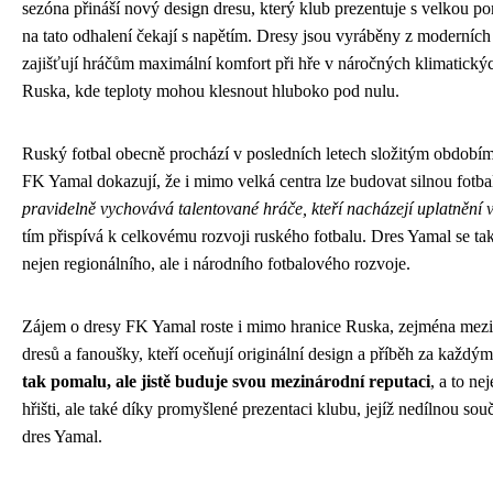
sezóna přináší nový design dresu, který klub prezentuje s velkou p
na tato odhalení čekají s napětím. Dresy jsou vyráběny z moderních 
zajišťují hráčům maximální komfort při hře v náročných klimatick
Ruska, kde teploty mohou klesnout hluboko pod nulu.
Ruský fotbal obecně prochází v posledních letech složitým obdobím
FK Yamal dokazují, že i mimo velká centra lze budovat silnou fotba
pravidelně vychovává talentované hráče, kteří nacházejí uplatnění v 
tím přispívá k celkovému rozvoji ruského fotbalu. Dres Yamal se t
nejen regionálního, ale i národního fotbalového rozvoje.
Zájem o dresy FK Yamal roste i mimo hranice Ruska, zejména mezi 
dresů a fanoušky, kteří oceňují originální design a příběh za každ
tak pomalu, ale jistě buduje svou mezinárodní reputaci
, a to n
hřišti, ale také díky promyšlené prezentaci klubu, jejíž nedílnou sou
dres Yamal.