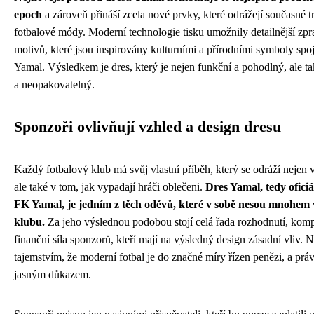
epoch
a zároveň přináší zcela nové prvky, které odrážejí současné t
fotbalové módy. Moderní technologie tisku umožnily detailnější zp
motivů, které jsou inspirovány kulturními a přírodními symboly sp
Yamal. Výsledkem je dres, který je nejen funkční a pohodlný, ale t
a neopakovatelný.
Sponzoři ovlivňují vzhled a design dresu
Každý fotbalový klub má svůj vlastní příběh, který se odráží nejen v
ale také v tom, jak vypadají hráči oblečeni.
Dres Yamal, tedy ofici
FK Yamal, je jedním z těch oděvů, které v sobě nesou mnohem 
klubu.
Za jeho výslednou podobou stojí celá řada rozhodnutí, kom
finanční síla sponzorů, kteří mají na výsledný design zásadní vliv.
tajemstvím, že moderní fotbal je do značné míry řízen penězi, a práv
jasným důkazem.