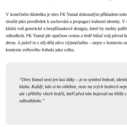
V konečném důsledku je dres FK Yamal dokonalým příkladem toho,
sloužit jako prostředek k zachování a propagaci kulturní identity.
klubů volí generické a bezpříznakové designy, které by mohly patři
odkudkoli, FK Yamal jde opačnou cestou a
hrdě hlásá svůj původ 
dresu
. A právě to z něj dělá něco výjimečného – nejen v kontextu ru
kontextu světového fotbalu jako celku.
Dres Yamal není jen kus látky – je to symbol hrdosti, ident
klubu. Každý, kdo si ho oblékne, nese na svých bedrech ne
ale i příběhy všech hráčů, kteří před ním bojovali na hřišti
odhodláním.