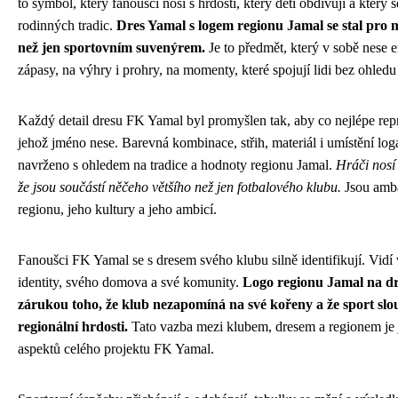
to symbol, který fanoušci nosí s hrdostí, který děti obdivují a který s
rodinných tradic.
Dres Yamal s logem regionu Jamal se stal pro m
než jen sportovním suvenýrem.
Je to předmět, který v sobě nese
zápasy, na výhry i prohry, na momenty, které spojují lidi bez ohled
Každý detail dresu FK Yamal byl promyšlen tak, aby co nejlépe rep
jehož jméno nese. Barevná kombinace, střih, materiál i umístění log
navrženo s ohledem na tradice a hodnoty regionu Jamal.
Hráči nosí
že jsou součástí něčeho většího než jen fotbalového klubu.
Jsou amb
regionu, jeho kultury a jeho ambicí.
Fanoušci FK Yamal se s dresem svého klubu silně identifikují. Vidí 
identity, svého domova a své komunity.
Logo regionu Jamal na dr
zárukou toho, že klub nezapomíná na své kořeny a že sport slou
regionální hrdosti.
Tato vazba mezi klubem, dresem a regionem je j
aspektů celého projektu FK Yamal.