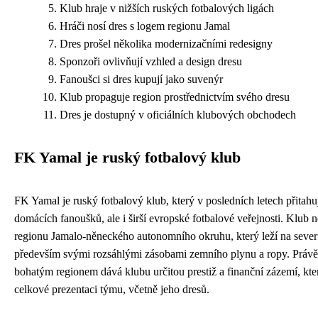
Klub hraje v nižších ruských fotbalových ligách
Hráči nosí dres s logem regionu Jamal
Dres prošel několika modernizačními redesigny
Sponzoři ovlivňují vzhled a design dresu
Fanoušci si dres kupují jako suvenýr
Klub propaguje region prostřednictvím svého dresu
Dres je dostupný v oficiálních klubových obchodech
FK Yamal je ruský fotbalový klub
FK Yamal je ruský fotbalový klub, který v posledních letech přitahu
domácích fanoušků, ale i širší evropské fotbalové veřejnosti. Klub
regionu Jamalo-něneckého autonomního okruhu, který leží na sever
především svými rozsáhlými zásobami zemního plynu a ropy. Právě t
bohatým regionem dává klubu určitou prestiž a finanční zázemí, kter
celkové prezentaci týmu, včetně jeho dresů.