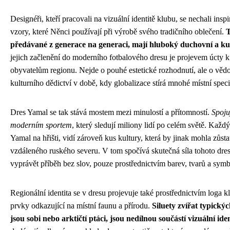
Designéři, kteří pracovali na vizuální identitě klubu, se nechali insp
vzory, které Něnci používají při výrobě svého tradičního oblečení.
T
předávané z generace na generaci, mají hluboký duchovní a k
jejich začlenění do moderního fotbalového dresu je projevem úcty
obyvatelům regionu. Nejde o pouhé estetické rozhodnutí, ale o vě
kulturního dědictví v době, kdy globalizace stírá mnohé místní speci
Dres Yamal se tak stává mostem mezi minulostí a přítomností.
Spoju
moderním sportem
, který sledují miliony lidí po celém světě. Každ
Yamal na hřišti, vidí zároveň kus kultury, která by jinak mohla zůsta
vzdáleného ruského severu. V tom spočívá skutečná síla tohoto dres
vyprávět příběh bez slov, pouze prostřednictvím barev, tvarů a symb
Regionální identita se v dresu projevuje také prostřednictvím loga k
prvky odkazující na místní faunu a přírodu.
Siluety zvířat typický
jsou sobi nebo arktičtí ptáci, jsou nedílnou součástí vizuální id