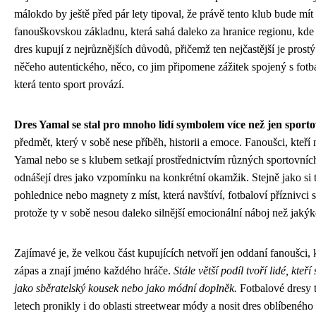
málokdo by ještě před pár lety tipoval, že právě tento klub bude mít 
fanouškovskou základnu, která sahá daleko za hranice regionu, kde 
dres kupují z nejrůznějších důvodů, přičemž ten nejčastější je prost
něčeho autentického, něco, co jim připomene zážitek spojený s fotb
která tento sport provází.
Dres Yamal se stal pro mnoho lidí symbolem více než jen sporto
předmět, který v sobě nese příběh, historii a emoce. Fanoušci, kteří
Yamal nebo se s klubem setkají prostřednictvím různých sportovních 
odnášejí dres jako vzpomínku na konkrétní okamžik. Stejně jako si t
pohlednice nebo magnety z míst, která navštíví, fotbaloví příznivci 
protože ty v sobě nesou daleko silnější emocionální náboj než jakýk
Zajímavé je, že velkou část kupujících netvoří jen oddaní fanoušci, k
zápas a znají jméno každého hráče.
Stále větší podíl tvoří lidé, kteří 
jako sběratelský kousek nebo jako módní doplněk.
Fotbalové dresy t
letech pronikly i do oblasti streetwear módy a nosit dres oblíbeného