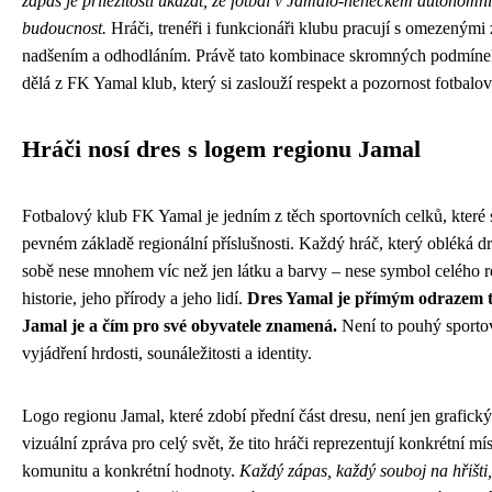
zápas je příležitostí ukázat, že fotbal v Jamalo-něneckém autonom
budoucnost.
Hráči, trenéři i funkcionáři klubu pracují s omezenými 
nadšením a odhodláním. Právě tato kombinace skromných podmínek
dělá z FK Yamal klub, který si zaslouží respekt a pozornost fotbalov
Hráči nosí dres s logem regionu Jamal
Fotbalový klub FK Yamal je jedním z těch sportovních celků, které s
pevném základě regionální příslušnosti. Každý hráč, který obléká dr
sobě nese mnohem víc než jen látku a barvy – nese symbol celého r
historie, jeho přírody a jeho lidí.
Dres Yamal je přímým odrazem t
Jamal je a čím pro své obyvatele znamená.
Není to pouhý sportov
vyjádření hrdosti, sounáležitosti a identity.
Logo regionu Jamal, které zdobí přední část dresu, není jen grafick
vizuální zpráva pro celý svět, že tito hráči reprezentují konkrétní m
komunitu a konkrétní hodnoty.
Každý zápas, každý souboj na hřišti,