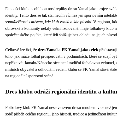
Fanoušci klubu s oblibou nosí repliky dresu Yamal jako projev své lo
identity. Tento dres se tak stal něčím víc než jen sportovním artefak
sounáležitosti s místem, kde klub vznikl a kde působí
. V regionu, kd
obrovské a komunity někdy velmi izolované, hraje fotbalový klub ro
společenského pojítka, které lidi sbližuje bez ohledu na jejich původ
Celkově lze říci, že
dres Yamal a FK Yamal jako celek
představují
toho, jak může fotbal prosperovat i v podmínkách, které se zdají být
nepříznivé. Jamalo-Něnecko sice není tradiční fotbalovou velmocí, 
místních obyvatel a odhodlání vedení klubu se FK Yamal stává stále
na regionální sportovní scéně.
Dres klubu odráží regionální identitu a kultu
Fotbalový klub FK Yamal nese ve svém dresu mnohem více než jen 
sobě příběh celého regionu, jeho historii, tradice a jedinečnou kulturu