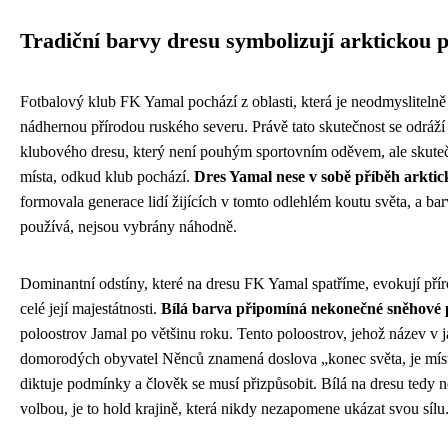
Tradiční barvy dresu symbolizují arktickou 
Fotbalový klub FK Yamal pochází z oblasti, která je neodmyslitelně 
nádhernou přírodou ruského severu. Právě tato skutečnost se odráží
klubového dresu, který není pouhým sportovním oděvem, ale sku
místa, odkud klub pochází.
Dres Yamal nese v sobě příběh arktic
formovala generace lidí žijících v tomto odlehlém koutu světa, a bar
používá, nejsou vybrány náhodně.
Dominantní odstíny, které na dresu FK Yamal spatříme, evokují pří
celé její majestátnosti.
Bílá barva připomíná nekonečné sněhové 
poloostrov Jamal po většinu roku. Tento poloostrov, jehož název v 
domorodých obyvatel Něnců znamená doslova „konec světa, je mís
diktuje podmínky a člověk se musí přizpůsobit. Bílá na dresu tedy n
volbou, je to hold krajině, která nikdy nezapomene ukázat svou sílu