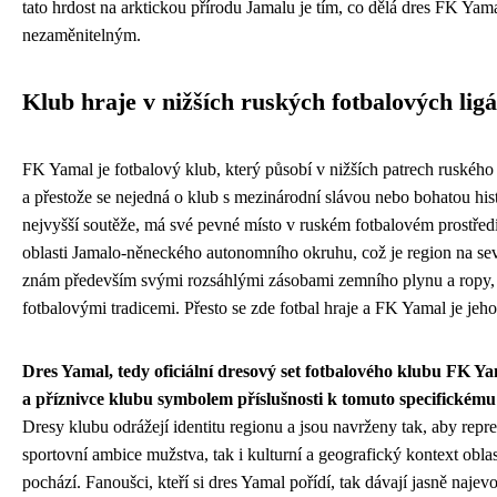
tato hrdost na arktickou přírodu Jamalu je tím, co dělá dres FK Ya
nezaměnitelným.
Klub hraje v nižších ruských fotbalových lig
FK Yamal je fotbalový klub, který působí v nižších patrech ruského
a přestože se nejedná o klub s mezinárodní slávou nebo bohatou histo
nejvyšší soutěže, má své pevné místo v ruském fotbalovém prostřed
oblasti Jamalo-něneckého autonomního okruhu, což je region na sev
znám především svými rozsáhlými zásobami zemního plynu a ropy, 
fotbalovými tradicemi. Přesto se zde fotbal hraje a FK Yamal je je
Dres Yamal, tedy oficiální dresový set fotbalového klubu FK Ya
a příznivce klubu symbolem příslušnosti k tomuto specifickému
Dresy klubu odrážejí identitu regionu a jsou navrženy tak, aby repr
sportovní ambice mužstva, tak i kulturní a geografický kontext oblast
pochází. Fanoušci, kteří si dres Yamal pořídí, tak dávají jasně naje