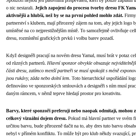
Sponzoři nejsou jen pasivními přispěvateli, kteří by pouze zaplatili u
o nic nestarali.
Jejich zapojení do procesu tvorby dresu FK Ya
aktivnější a hlubší, než by se na první pohled mohlo zdát.
Firmy,
partnerství s klubem, mají přirozený zájem na tom, aby jejich logo by
umístěné na co nejprestižnějším místě. To samozřejmě ovlivňuje c
dresu, rozmístění grafických prvků i volbu barev pozadí.
Když designéři pracují na novém dresu Yamal, musí brát v potaz c
od různých partnerů.
Hlavní sponzor obvykle obsazuje nejviditelněj
části dresu, zatímco menší partneři se musí spokojit s méně expono
jsou rukávy, záda nebo dolní lem.
Toto hierarchické uspořádání logo
definováno ve sponzorských smlouvách a designéři s ním musí prac
daným rámcem, v němž teprve hledají prostor pro kreativitu.
Barvy, které sponzoři preferují nebo naopak odmítají, mohou z
celkový vizuální dojem dresu.
Pokud má hlavní partner ve svém f
určitou barvu, bude přirozeně tlačit na to, aby dres tuto barvu obsa
nebyl v přímém konfliktu. To může být pro klub někdy svazující, pr