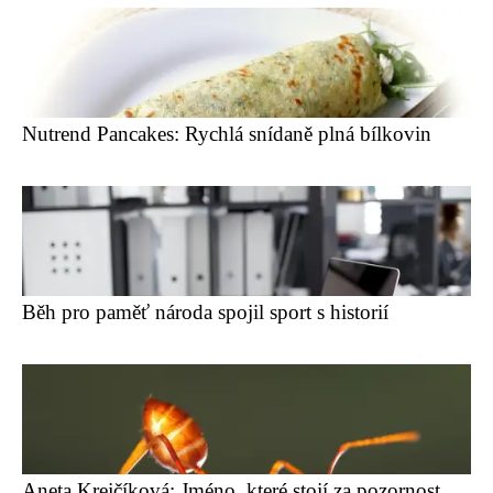
Nutrend Pancakes: Rychlá snídaně plná bílkovin
Běh pro paměť národa spojil sport s historií
Aneta Krejčíková: Jméno, které stojí za pozornost