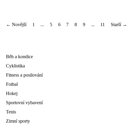
← Novější
1
...
5
6
7
8
9
...
11
Starší →
Běh a kondice
Cyklistika
Fitness a posilování
Fotbal
Hokej
Sportovní vybavení
Tenis
Zimní sporty