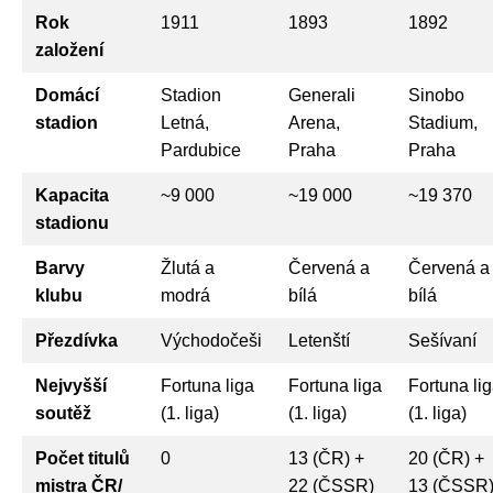
Rok
1911
1893
1892
založení
Domácí
Stadion
Generali
Sinobo
stadion
Letná,
Arena,
Stadium,
Pardubice
Praha
Praha
Kapacita
~9 000
~19 000
~19 370
stadionu
Barvy
Žlutá a
Červená a
Červená a
klubu
modrá
bílá
bílá
Přezdívka
Východočeši
Letenští
Sešívaní
Nejvyšší
Fortuna liga
Fortuna liga
Fortuna li
soutěž
(1. liga)
(1. liga)
(1. liga)
Počet titulů
0
13 (ČR) +
20 (ČR) +
mistra ČR/
22 (ČSSR)
13 (ČSSR