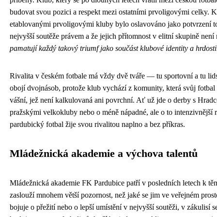
budovat svou pozici a respekt mezi ostatními prvoligovými celky. K
etablovanými prvoligovými kluby bylo oslavováno jako potvrzení to
nejvyšší soutěže právem a že jejich přítomnost v elitní skupině nen
pamatují každý takový triumf jako součást klubové identity a hrdosti
Rivalita v českém fotbale má vždy dvě tváře — tu sportovní a tu lid
obojí dvojnásob, protože klub vychází z komunity, která svůj fotbal 
vášní, jež není kalkulovaná ani povrchní. Ať už jde o derby s Hrad
pražskými velkokluby nebo o méně nápadné, ale o to intenzivnější re
pardubický fotbal žije svou rivalitou naplno a bez příkras.
Mládežnická akademie a výchova talentů
Mládežnická akademie FK Pardubice patří v posledních letech k těm 
zaslouží mnohem větší pozornost, než jaké se jim ve veřejném pros
bojuje o přežití nebo o lepší umístění v nejvyšší soutěži, v zákulisí s