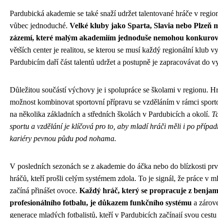
Pardubická akademie se také snaží udržet talentované hráče v regio
vůbec jednoduché.
Velké kluby jako Sparta, Slavia nebo Plzeň m
zázemí, které malým akademiím jednoduše nemohou konkurov
větších center je realitou, se kterou se musí každý regionální klub v
Pardubicím daří část talentů udržet a postupně je zapracovávat do v
Důležitou součástí výchovy je i spolupráce se školami v regionu. H
možnost kombinovat sportovní přípravu se vzděláním v rámci sportov
na několika základních a středních školách v Pardubicích a okolí.
T
sportu a vzdělání je klíčová pro to, aby mladí hráči měli i po přípa
kariéry pevnou půdu pod nohama.
V posledních sezonách se z akademie do áčka nebo do blízkosti prv
hráčů, kteří prošli celým systémem zdola. To je signál, že práce v m
začíná přinášet ovoce.
Každý hráč, který se propracuje z benja
profesionálního fotbalu, je důkazem funkčního systému
a zárove
generace mladých fotbalistů, kteří v Pardubicích začínají svou cest