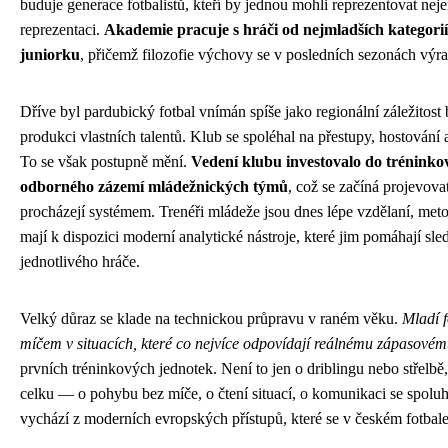
buduje generace fotbalistů, kteří by jednou mohli reprezentovat neje
reprezentaci.
Akademie pracuje s hráči od nejmladších kategorií
juniorku
, přičemž filozofie výchovy se v posledních sezonách výr
Dříve byl pardubický fotbal vnímán spíše jako regionální záležitost 
produkci vlastních talentů. Klub se spoléhal na přestupy, hostování 
To se však postupně mění.
Vedení klubu investovalo do tréninko
odborného zázemí mládežnických týmů
, což se začíná projevovat
procházejí systémem. Trenéři mládeže jsou dnes lépe vzdělaní, met
mají k dispozici moderní analytické nástroje, které jim pomáhají sl
jednotlivého hráče.
Velký důraz se klade na technickou průpravu v raném věku.
Mladí f
míčem v situacích, které co nejvíce odpovídají reálnému zápasovém
prvních tréninkových jednotek. Není to jen o driblingu nebo střelbě,
celku — o pohybu bez míče, o čtení situací, o komunikaci se spoluhr
vychází z moderních evropských přístupů, které se v českém fotbale 