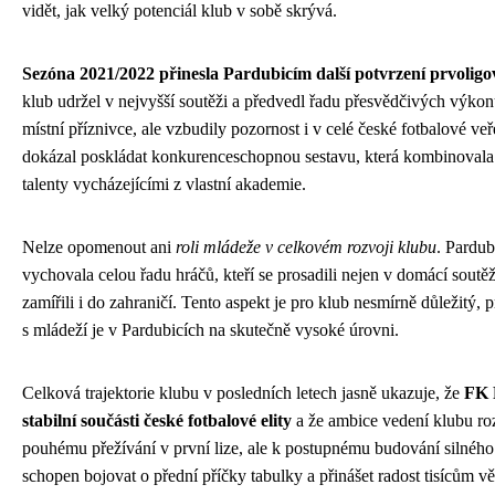
vidět, jak velký potenciál klub v sobě skrývá.
Sezóna 2021/2022 přinesla Pardubicím další potvrzení prvoligo
klub udržel v nejvyšší soutěži a předvedl řadu přesvědčivých výkonů
místní příznivce, ale vzbudily pozornost i v celé české fotbalové ve
dokázal poskládat konkurenceschopnou sestavu, která kombinovala
talenty vycházejícími z vlastní akademie.
Nelze opomenout ani
roli mládeže v celkovém rozvoji klubu
. Pardu
vychovala celou řadu hráčů, kteří se prosadili nejen v domácí soutěži
zamířili i do zahraničí. Tento aspekt je pro klub nesmírně důležitý, 
s mládeží je v Pardubicích na skutečně vysoké úrovni.
Celková trajektorie klubu v posledních letech jasně ukazuje, že
FK 
stabilní součásti české fotbalové elity
a že ambice vedení klubu ro
pouhému přežívání v první lize, ale k postupnému budování silného
schopen bojovat o přední příčky tabulky a přinášet radost tisícům v