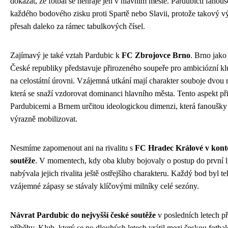
dokázat, že fotbal se nehraje jen v hlavním městě. Pardubičtí fanoušc
každého bodového zisku proti Spartě nebo Slavii, protože takový 
přesah daleko za rámec tabulkových čísel.
Zajímavý je také vztah Pardubic k
FC Zbrojovce Brno
. Brno jako
České republiky představuje přirozeného soupeře pro ambiciózní klub
na celostátní úrovni. Vzájemná utkání mají charakter souboje dvou
která se snaží vzdorovat dominanci hlavního města. Tento aspekt p
Pardubicemi a Brnem určitou ideologickou dimenzi, která fanoušky
výrazně mobilizovat.
Nesmíme zapomenout ani na rivalitu s
FC Hradec Králové v konte
soutěže
. V momentech, kdy oba kluby bojovaly o postup do první li
nabývala jejich rivalita ještě ostřejšího charakteru. Každý bod byl t
vzájemné zápasy se stávaly klíčovými milníky celé sezóny.
Návrat Pardubic do nejvyšší české soutěže
v posledních letech př
příběhy. Klub, který se po dlouhých letech vrátil mezi českou fotbal