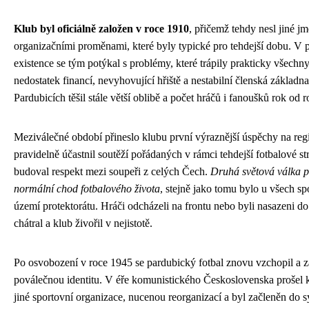
Klub byl oficiálně založen v roce 1910
, přičemž tehdy nesl jiné j
organizačními proměnami, které byly typické pro tehdejší dobu. V p
existence se tým potýkal s problémy, které trápily prakticky všechn
nedostatek financí, nevyhovující hřiště a nestabilní členská základna.
Pardubicích těšil stále větší oblibě a počet hráčů i fanoušků rok od r
Meziválečné období přineslo klubu první výraznější úspěchy na reg
pravidelně účastnil soutěží pořádaných v rámci tehdejší fotbalové st
budoval respekt mezi soupeři z celých Čech.
Druhá světová válka p
normální chod fotbalového života
, stejně jako tomu bylo u všech sp
území protektorátu. Hráči odcházeli na frontu nebo byli nasazeni do
chátral a klub živořil v nejistotě.
Po osvobození v roce 1945 se pardubický fotbal znovu vzchopil a 
poválečnou identitu. V éře komunistického Československa prošel 
jiné sportovní organizace, nucenou reorganizací a byl začleněn do