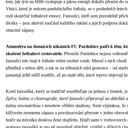
tom, jak tým na hřišti vystupuje a jakou energii dokáže přenést do
Vinici, který je srdcem pardubického fotbalu, se v posledních letech
rodí skutečné fotbalové emoce. Fanoušci, kteří sem pravidelně přich
diváky – jsou aktivní součástí každého utkání a jejich podpora dokáž
ztracené zápasy.
Atmosféra na domácích utkáních FC Pardubice patří k těm, kte
zkušené fotbalové cestovatele.
Přestože Pardubice nejsou velkomě
fanoušci zde mají k fotbalu velmi osobní vztah. Mnozí z nich chodí 
přinášejí s sebou děti, a tak se na tribunách mísí generace – od star
pamatují ještě nižší soutěže, až po malé děti, které teprve objevují k
Kotel fanoušků, který se tradičně soustřeďuje za jednou z branek, j
Zpěvy, bubny a choreografie, které fanoušci připravují na důležitá u
kulisu srovnatelnou s mnohem většími stadiony.
Není výjimkou, že s
klíčovém momentu zápasu a povzbuzování přeroste v jeden obrovský
hráče na trávníku doslova žene dopředu. Hráči sami v rozhovorech 
podpora fanoušků je pro ně nesmírně důležitá, zvláště v těžkých chv