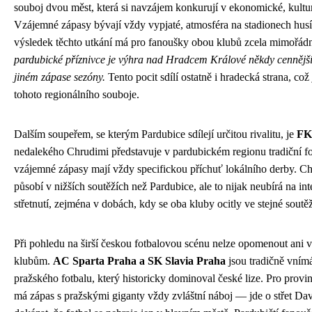
souboj dvou měst, která si navzájem konkurují v ekonomické, kulturn
Vzájemné zápasy bývají vždy vypjaté, atmosféra na stadionech husí 
výsledek těchto utkání má pro fanoušky obou klubů zcela mimořá
pardubické příznivce je výhra nad Hradcem Králové někdy cennější 
jiném zápase sezóny.
Tento pocit sdílí ostatně i hradecká strana, co
tohoto regionálního souboje.
Dalším soupeřem, se kterým Pardubice sdílejí určitou rivalitu, je
FK
nedalekého Chrudimi představuje v pardubickém regionu tradiční f
vzájemné zápasy mají vždy specifickou příchuť lokálního derby. C
působí v nižších soutěžích než Pardubice, ale to nijak neubírá na i
střetnutí, zejména v dobách, kdy se oba kluby ocitly ve stejné soutěž
Při pohledu na širší českou fotbalovou scénu nelze opomenout ani 
klubům.
AC Sparta Praha a SK Slavia Praha
jsou tradičně vním
pražského fotbalu, který historicky dominoval české lize. Pro provi
má zápas s pražskými giganty vždy zvláštní náboj — jde o střet Da