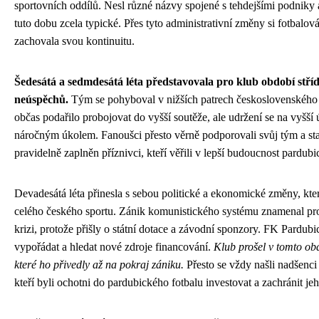
sportovních oddílů. Nesl různé názvy spojené s tehdejšími podniky a
tuto dobu zcela typické. Přes tyto administrativní změny si fotbalov
zachovala svou kontinuitu.
Šedesátá a sedmdesátá léta představovala pro klub období stř
neúspěchů.
Tým se pohyboval v nižších patrech československého 
občas podařilo probojovat do vyšší soutěže, ale udržení se na vyšší
náročným úkolem. Fanoušci přesto věrně podporovali svůj tým a sta
pravidelně zaplněn příznivci, kteří věřili v lepší budoucnost pardubi
Devadesátá léta přinesla s sebou politické a ekonomické změny, kte
celého českého sportu. Zánik komunistického systému znamenal pr
krizi, protože přišly o státní dotace a závodní sponzory. FK Pardubic
vypořádat a hledat nové zdroje financování.
Klub prošel v tomto obd
které ho přivedly až na pokraj zániku.
Přesto se vždy našli nadšenci 
kteří byli ochotni do pardubického fotbalu investovat a zachránit jeh