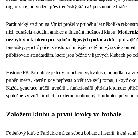
organizace, od vedení přes trenérský štáb až po samotné hráče.
Pardubický stadion na Vinici prošel v průběhu let několika rekonst
nich odrážela aktuální ambice a finanční možnosti klubu.
Moderniza
nezbytným krokem pro splnění ligových požadavků
a pro zajišt
fanoušky, jejichž počet s rostoucími úspěchy týmu výrazně stoupal
přibližovalo standardům, které jsou běžné v ligových klubech po ce
Historie FK Pardubice je tedy příběhem vytrvalosti, odhodlání a víry 
příběh města, které nikdy nepřestalo věřit ve svůj fotbal, i když oko
Každá generace hráčů, trenérů a funkcionářů přidala k tomuto příbě
společně vytvořili tradici, na kterou mohou být Pardubice právem h
Založení klubu a první kroky ve fotbale
Fotbalový klub z Pardubic má za sebou bohatou historii, která sahá