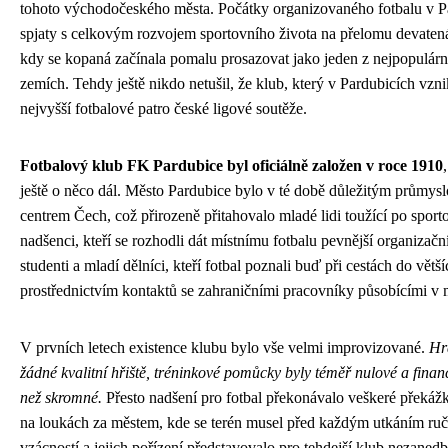
tohoto východočeského města. Počátky organizovaného fotbalu v P
spjaty s celkovým rozvojem sportovního života na přelomu devatenác
kdy se kopaná začínala pomalu prosazovat jako jeden z nejpopulárn
zemích. Tehdy ještě nikdo netušil, že klub, který v Pardubicích vz
nejvyšší fotbalové patro české ligové soutěže.
Fotbalový klub FK Pardubice byl oficiálně založen v roce 1910
ještě o něco dál. Město Pardubice bylo v té době důležitým průmy
centrem Čech, což přirozeně přitahovalo mladé lidi toužící po sport
nadšenci, kteří se rozhodli dát místnímu fotbalu pevnější organizační
studenti a mladí dělníci, kteří fotbal poznali buď při cestách do větš
prostřednictvím kontaktů se zahraničními pracovníky působícími v 
V prvních letech existence klubu bylo vše velmi improvizované.
Hr
žádné kvalitní hřiště, tréninkové pomůcky byly téměř nulové a finan
než skromné.
Přesto nadšení pro fotbal překonávalo veškeré překáž
na loukách za městem, kde se terén musel před každým utkáním ru
vzácností a jejich pořízení představovalo pro tehdejší klub nezanedb