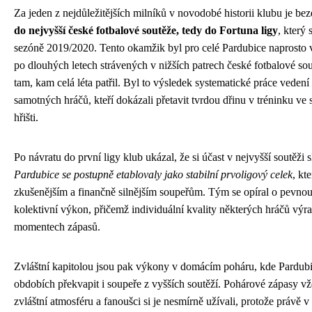
Za jeden z nejdůležitějších milníků v novodobé historii klubu je 
do nejvyšší české fotbalové soutěže, tedy do Fortuna ligy
, který
sezóně 2019/2020. Tento okamžik byl pro celé Pardubice naprosto 
po dlouhých letech strávených v nižších patrech české fotbalové s
tam, kam celá léta patřil. Byl to výsledek systematické práce vedení
samotných hráčů, kteří dokázali přetavit tvrdou dřinu v tréninku ve
hřišti.
Po návratu do první ligy klub ukázal, že si účast v nejvyšší soutěži 
Pardubice se postupně etablovaly jako stabilní prvoligový celek
, kt
zkušenějším a finančně silnějším soupeřům. Tým se opíral o pevnou
kolektivní výkon, přičemž individuální kvality některých hráčů vý
momentech zápasů.
Zvláštní kapitolou jsou pak výkony v domácím poháru, kde Pardub
obdobích překvapit i soupeře z vyšších soutěží. Pohárové zápasy vž
zvláštní atmosféru a fanoušci si je nesmírně užívali, protože právě v