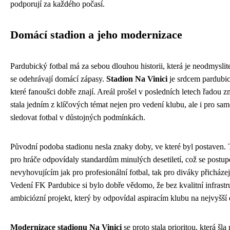
podporují za každého počasí.
Domácí stadion a jeho modernizace
Pardubický fotbal má za sebou dlouhou historii, která je neodmyslit
se odehrávají domácí zápasy.
Stadion Na Vinici
je srdcem pardubic
které fanoušci dobře znají. Areál prošel v posledních letech řadou 
stala jedním z klíčových témat nejen pro vedení klubu, ale i pro samo
sledovat fotbal v důstojných podmínkách.
Původní podoba stadionu nesla znaky doby, ve které byl postaven. T
pro hráče odpovídaly standardům minulých desetiletí, což se postup
nevyhovujícím jak pro profesionální fotbal, tak pro diváky přicháze
Vedení FK Pardubice si bylo dobře vědomo, že bez kvalitní infrastr
ambiciózní projekt, který by odpovídal aspiracím klubu na nejvyšší
Modernizace stadionu Na Vinici
se proto stala prioritou, která šl