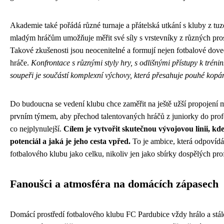
Akademie také pořádá různé turnaje a přátelská utkání s kluby z tuz
mladým hráčům umožňuje měřit své síly s vrstevníky z různých prost
Takové zkušenosti jsou neocenitelné a formují nejen fotbalové doved
hráče.
Konfrontace s různými styly hry, s odlišnými přístupy k trénin
soupeři je součástí komplexní výchovy, která přesahuje pouhé kopá
Do budoucna se vedení klubu chce zaměřit na ještě užší propojení
prvním týmem, aby přechod talentovaných hráčů z juniorky do profe
co nejplynulejší.
Cílem je vytvořit skutečnou vývojovou linii, kd
potenciál a jaká je jeho cesta vpřed.
To je ambice, která odpovíd
fotbalového klubu jako celku, nikoliv jen jako sbírky dospělých pro
Fanoušci a atmosféra na domácích zápasech
Domácí prostředí fotbalového klubu FC Pardubice vždy hrálo a stále