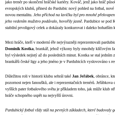
jako trenér po skončení hráčské kariéry. Kováč, jenž jako hráč působ
evropských klubů, přinesl do Pardubic nový pohled na fotbal, nov
novou mentalitu.
Jeho příchod na lavičku byl pro mnohé překvapení
jeho vedením mužstvo podávalo, hovořily jasně.
Pardubice se pod K
stabilní prvoligový celek a dokázaly konkurovat i daleko bohatším
Mezi hráče, kteří v moderní éře nejvýrazněji reprezentovali pardubi
Dominik Kostka
, brankář, jehož výkony byly mnohdy klíčovým fa
byl výsledek nejistý až do posledních minut. Kostka se stal jedním z
brankářů české ligy a jeho jméno je v Pardubicích vyslovováno s r
Důležitou roli v historii klubu sehrál také
Jan Jeřábek
, obránce, k
pozornost nejen fanoušků, ale i reprezentačních trenérů. Jeřábkova 
vyšších pater fotbalového světa je příkladem toho, jak může klub s
hráče schopného uspět na nejvyšší úrovni.
Pardubický fotbal vždy stál na pevných základech, které budovaly 