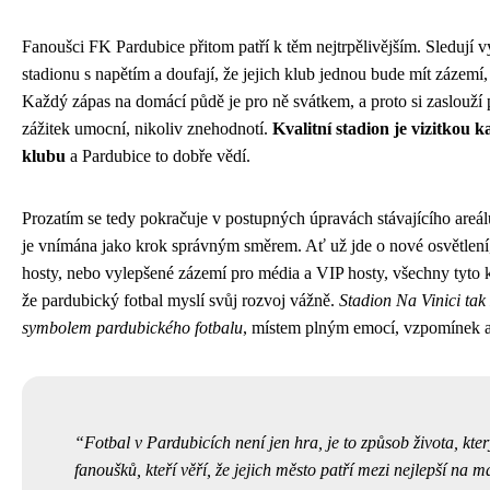
Fanoušci FK Pardubice přitom patří k těm nejtrpělivějším. Sledují 
stadionu s napětím a doufají, že jejich klub jednou bude mít zázemí,
Každý zápas na domácí půdě je pro ně svátkem, a proto si zaslouží p
zážitek umocní, nikoliv znehodnotí.
Kvalitní stadion je vizitkou 
klubu
a Pardubice to dobře vědí.
Prozatím se tedy pokračuje v postupných úpravách stávajícího areál
je vnímána jako krok správným směrem. Ať už jde o nové osvětlení
hosty, nebo vylepšené zázemí pro média a VIP hosty, všechny tyto k
že pardubický fotbal myslí svůj rozvoj vážně.
Stadion Na Vinici tak
symbolem pardubického fotbalu
, místem plným emocí, vzpomínek a
Fotbal v Pardubicích není jen hra, je to způsob života, kte
fanoušků, kteří věří, že jejich město patří mezi nejlepší na 