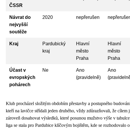
ČSSR
Návrat do
2020
nepřerušen
nepřeruše
nejvyšší
soutěže
Kraj
Pardubický
Hlavní
Hlavní
kraj
město
město
Praha
Praha
Účast v
Ne
Ano
Ano
evropských
(pravidelně)
(pravideln
pohárech
Klub procházel složitým obdobím přestavby a postupného budování 
kteří na lavičce střídali jeden druhého, vždy zdůrazňovali, že cílem je
zároveň dosahovat výsledků, které posunou mužstvo výše v tabulce 
liga se stala pro Pardubice klíčovým bojištěm, kde se rozhodovalo o