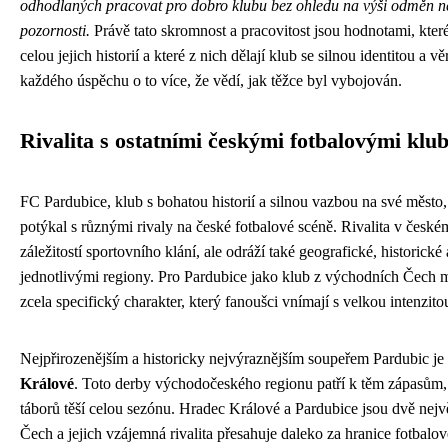
odhodlaných pracovat pro dobro klubu bez ohledu na výši odměn n
pozornosti.
Právě tato skromnost a pracovitost jsou hodnotami, kter
celou jejich historií a které z nich dělají klub se silnou identitou a v
každého úspěchu o to více, že vědí, jak těžce byl vybojován.
Rivalita s ostatními českými fotbalovými klu
FC Pardubice, klub s bohatou historií a silnou vazbou na své město, 
potýkal s různými rivaly na české fotbalové scéně. Rivalita v českém
záležitostí sportovního klání, ale odráží také geografické, historick
jednotlivými regiony. Pro Pardubice jako klub z východních Čech m
zcela specifický charakter, který fanoušci vnímají s velkou intenzito
Nejpřirozenějším a historicky nejvýraznějším soupeřem Pardubic 
Králové
. Toto derby východočeského regionu patří k těm zápasům, 
táborů těší celou sezónu. Hradec Králové a Pardubice jsou dvě nej
Čech a jejich vzájemná rivalita přesahuje daleko za hranice fotbalov