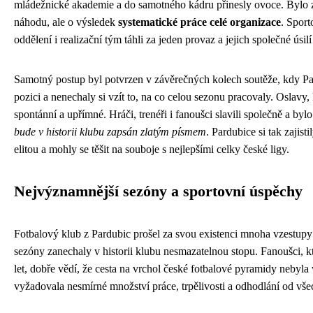
mládežnické akademie a do samotného kádru přinesly ovoce. Bylo z
náhodu, ale o výsledek
systematické práce celé organizace
. Sport
oddělení i realizační tým táhli za jeden provaz a jejich společné úsil
Samotný postup byl potvrzen v závěrečných kolech soutěže, kdy Pa
pozici a nenechaly si vzít to, na co celou sezonu pracovaly. Oslavy,
spontánní a upřímné. Hráči, trenéři i fanoušci slavili společně a bylo
bude v historii klubu zapsán zlatým písmem
. Pardubice si tak zajist
elitou a mohly se těšit na souboje s nejlepšími celky české ligy.
Nejvýznamnější sezóny a sportovní úspěchy
Fotbalový klub z Pardubic prošel za svou existenci mnoha vzestupy 
sezóny zanechaly v historii klubu nesmazatelnou stopu. Fanoušci, kte
let, dobře vědí, že cesta na vrchol české fotbalové pyramidy nebyl
vyžadovala nesmírné množství práce, trpělivosti a odhodlání od vš