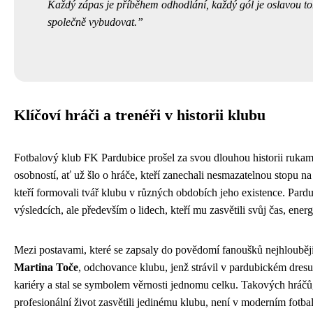
Každý zápas je příběhem odhodlání, každý gól je oslavou t
společně vybudovat.
Klíčoví hráči a trenéři v historii klubu
Fotbalový klub FK Pardubice prošel za svou dlouhou historii ruk
osobností, ať už šlo o hráče, kteří zanechali nesmazatelnou stopu na 
kteří formovali tvář klubu v různých obdobích jeho existence. Pardu
výsledcích, ale především o lidech, kteří mu zasvětili svůj čas, energ
Mezi postavami, které se zapsaly do povědomí fanoušků nejhlouběj
Martina Toče
, odchovance klubu, jenž strávil v pardubickém dresu
kariéry a stal se symbolem věrnosti jednomu celku. Takových hráčů,
profesionální život zasvětili jedinému klubu, není v moderním fotba