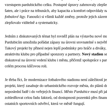
vzestupem pardubického celku. Postupné úpravy zahrnovaly zlepšen
šaten, ale i práce na tribunách, aby kapacita a komfort odpovídaly
fotbalové ligy
. Fanoušci si všimli každé změny, protože jejich zázem
zlepšovalo viditelně a systematicky.
Jedním z diskutovaných témat byl rovněž plán na výstavbu nové mo
Pardubicím umožnila pořádat zápasy na úrovni srovnatelné s největš
Takový projekt by přinesl nejen lepší podmínky pro hráče a diváky, a
atraktivitu klubu pro případné sponzory a partnery.
Nový stadion
se
diskutoval na úrovni vedení klubu i města, přičemž spolupráce s par
celém procesu klíčovou roli.
Je třeba říct, že modernizace fotbalového stadionu není záležitostí 
projekt, který zasahuje do urbanistického rozvoje města, do plánů do
neposlední řadě i do veřejných financí.
Město Pardubice
musí při j
zohledňovat celou řadu faktorů, od dostupnosti pozemků přes finan
ostatních sportovních odvětví, která ve městě fungují.