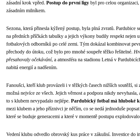
zásadní krok vpřed.
Postup do první ligy
byl pro celou organizaci,
zásadním milníkem.
Sezona, která přinesla kýžený postup, byla plná zvratů. Pardubice 
na předních příčkách tabulky a jejich výkony budily respekt nejen u 
fotbalových odborníků po celé zemi. Tým dokázal kombinovat pevn
přechody do útoku, což bylo pro mnohé soupeře těžko řešitelné.
Hrá
přesahovaly očekávání
, a atmosféra na stadionu Letná v Pardubicíc
nabitá energií a nadšením.
Fanoušci, kteří klub provázeli i v těžkých časech nižších soutěží, si z
možná nejvíce ze všech. Jejich věrnost a podpora nikdy nevyhasla,
to s klubem nevypadalo nejlépe.
Pardubický fotbal má hluboké 
mezi klubem a jeho příznivci je něčím, co se nedá jednoduše popsat 
které se buduje generacemi a které v momentě postupu explodovalo
Vedení klubu odvedlo obrovský kus práce v zákulisí. Investice do in