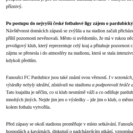
příznivý.
Po postupu do nejvyšší české fotbalové ligy zájem o pardubický 
Návštěvnost domácích zápasů se zvýšila a na stadion začali přicházet 
příliš pozornosti nevěnovali. Město si uvědomilo, že má v rukou n
prvoligový klub, který reprezentuje celý kraj a přitahuje pozornost c
zájmu se přenesla i do atmosféry na stadionu, která se stala intenziv
kdykoli předtím.
Fanoušci FC Pardubice jsou také známí svou věrností.
I v sezonách
výsledky nebyly ideální, zůstávali na stadionu a podporovali hráče 
Tato loajalita je něčím, co si klub nesmírně váží a co odlišuje pard
mnohých jiných. Nejde jim jen o výsledky – jde jim o klub, o město
kolem fotbalu vytvořila.
Před zápasy se okolí stadionu proměňuje v místo setkávání. Fanoušc
hospodách a kavárnách, diskutují o nadcházejícím utkání, vzpomína