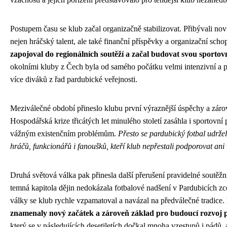
Postupem času se klub začal organizačně stabilizovat. Přibývali noví
nejen hráčský talent, ale také finanční příspěvky a organizační scho
zapojoval do regionálních soutěží a začal budovat svou sportovn
okolními kluby z Čech byla od samého počátku velmi intenzivní a př
více diváků z řad pardubické veřejnosti.
Meziválečné období přineslo klubu první výraznější úspěchy a záro
Hospodářská krize třicátých let minulého století zasáhla i sportovní p
vážným existenčním problémům.
Přesto se pardubický fotbal udržel
hráčů, funkcionářů i fanoušků, kteří klub nepřestali podporovat ani v
Druhá světová válka pak přinesla další přerušení pravidelné soutěžní 
temná kapitola dějin nedokázala fotbalové nadšení v Pardubicích zc
války se klub rychle vzpamatoval a navázal na předválečné tradice.
znamenaly nový začátek a zároveň základ pro budoucí rozvoj 
který se v následujících desetiletích dočkal mnoha vzestupů i pádů, 