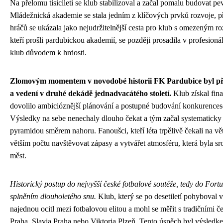
Na přelomu tisíciletí se klub stabilizoval a začal pomalu budovat pe
Mládežnická akademie se stala jedním z klíčových prvků rozvoje, p
hráčů se ukázala jako nejudržitelnější cesta pro klub s omezeným r
kteří prošli pardubickou akademií, se později prosadila v profesioná
klub důvodem k hrdosti.
Zlomovým momentem v novodobé historii FK Pardubice byl př
a vedení v druhé dekádě jednadvacátého století.
Klub získal fin
dovolilo ambicióznější plánování a postupné budování konkurence
Výsledky na sebe nenechaly dlouho čekat a tým začal systematicky
pyramidou směrem nahoru. Fanoušci, kteří léta trpělivě čekali na vět
větším počtu navštěvovat zápasy a vytvářet atmosféru, která byla sr
měst.
Historický postup do nejvyšší české fotbalové soutěže, tedy do Fortu
splněním dlouholetého snu.
Klub, který se po desetiletí pohyboval v
najednou ocitl mezi fotbalovou elitou a mohl se měřit s tradičními 
Praha, Slavia Praha nebo Viktoria Plzeň. Tento úspěch byl výsledk