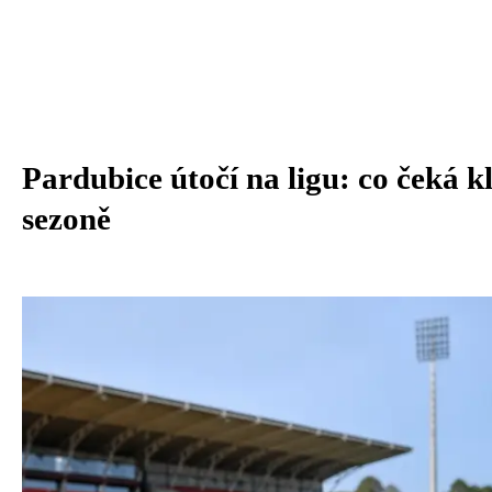
Pardubice útočí na ligu: co čeká k
sezoně