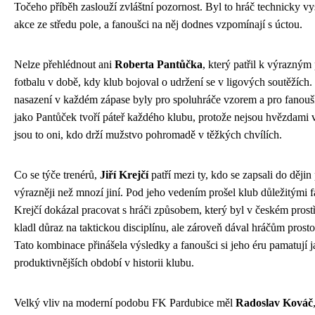
Točeho příběh zaslouží zvláštní pozornost. Byl to hráč technicky v
akce ze středu pole, a fanoušci na něj dodnes vzpomínají s úctou.
Nelze přehlédnout ani
Roberta Pantůčka
, který patřil k výrazný
fotbalu v době, kdy klub bojoval o udržení se v ligových soutěžích. 
nasazení v každém zápase byly pro spoluhráče vzorem a pro fanouš
jako Pantůček tvoří páteř každého klubu, protože nejsou hvězdami 
jsou to oni, kdo drží mužstvo pohromadě v těžkých chvílích.
Co se týče trenérů,
Jiří Krejčí
patří mezi ty, kdo se zapsali do ději
výrazněji než mnozí jiní. Pod jeho vedením prošel klub důležitými 
Krejčí dokázal pracovat s hráči způsobem, který byl v českém pros
kladl důraz na taktickou disciplínu, ale zároveň dával hráčům prostor
Tato kombinace přinášela výsledky a fanoušci si jeho éru pamatují j
produktivnějších období v historii klubu.
Velký vliv na moderní podobu FK Pardubice měl
Radoslav Kováč