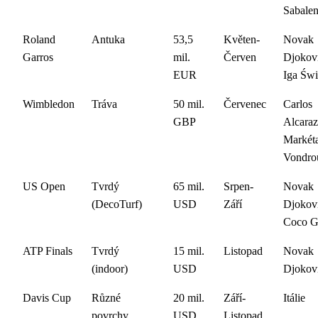
Sabale
Roland
Antuka
53,5
Květen-
Novak
Garros
mil.
Červen
Djokovi
EUR
Iga Świ
Wimbledon
Tráva
50 mil.
Červenec
Carlos
GBP
Alcaraz
Markét
Vondro
US Open
Tvrdý
65 mil.
Srpen-
Novak
(DecoTurf)
USD
Září
Djokovi
Coco G
ATP Finals
Tvrdý
15 mil.
Listopad
Novak
(indoor)
USD
Djokov
Davis Cup
Různé
20 mil.
Září-
Itálie
povrchy
USD
Listopad