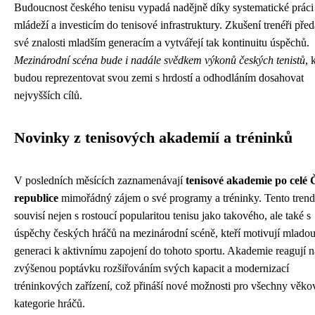
Budoucnost českého tenisu vypadá nadějně díky systematické práci
mládeží a investicím do tenisové infrastruktury. Zkušení trenéři před
své znalosti mladším generacím a vytvářejí tak kontinuitu úspěchů.
Mezinárodní scéna bude i nadále svědkem výkonů českých tenistů
, 
budou reprezentovat svou zemi s hrdostí a odhodláním dosahovat
nejvyšších cílů.
Novinky z tenisových akademií a tréninků
V posledních měsících zaznamenávají
tenisové akademie po celé 
republice
mimořádný zájem o své programy a tréninky. Tento trend
souvisí nejen s rostoucí popularitou tenisu jako takového, ale také s
úspěchy českých hráčů na mezinárodní scéně, kteří motivují mlado
generaci k aktivnímu zapojení do tohoto sportu. Akademie reagují n
zvýšenou poptávku rozšiřováním svých kapacit a modernizací
tréninkových zařízení, což přináší nové možnosti pro všechny věko
kategorie hráčů.