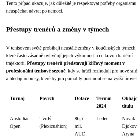
Tento případ ukazuje, jak důležité je respektovat potřeby organismu
neuspěchat návrat po nemoci.
Přestupy trenérů a změny v týmech
V tenisovém světě probíhají neustálé změny v koučinských týmech 
které často zásadně ovlivňují jejich výkonnost a celkovou kariérní
trajektorii.
Přestupy trenérů představují klíčový moment v
profesionální tenisové sezoně
, kdy se hráči rozhodují pro nové sm
a hledají impulsy, které by jim pomohly posunout se na vyšší úrove
Turnaj
Povrch
Dotace
Termín
Obhájc
2024
titulu
Australian
Tvrdý
86,5
Leden
Novak
Open
(Plexicushion)
mil.
Djokovi
AUD
Aryna