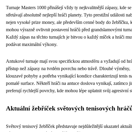
Turnaje Masters 1000 přinášejí vždy ty nejkvalitnější zápasy, kde se
střetávají absolutně nejlepší hráči planety. Tyto prestižní události nab
nejen vysoké prize money, ale především cenné body do žebříčku, k
mohou výrazně ovlivnit postavení hráčů před grandslamovými turna
Každý zápas na těchto turnajích je bitvou o každý míček a hráči mu
podávat maximální výkony.
Antukové turnaje mají svou specifickou atmosféru a vyžadují od hrá
přístup než zápasy na tvrdém povrchu nebo trávě. Dlouhé výměny,
klouzavé pohyby a potřeba vynikající kondice charakterizují tenis na
pomalé surface. Někteří hráči na antuce doslova vynikají, zatímco ji
preferují rychlejší povrchy, kde mohou lépe uplatnit svůj agresivní st
Aktuální žebříček světových tenisových hráč
Světový tenisový žebříček představuje nejdůležitější ukazatel aktuál