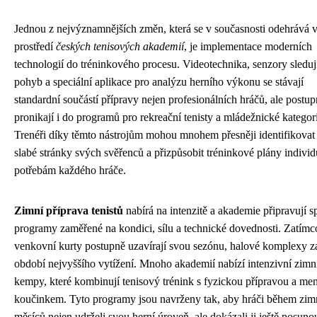
Jednou z nejvýznamnějších změn, která se v současnosti odehrává 
prostředí
českých tenisových akademií
, je implementace moderních
technologií do tréninkového procesu. Videotechnika, senzory sleduj
pohyb a speciální aplikace pro analýzu herního výkonu se stávají
standardní součástí přípravy nejen profesionálních hráčů, ale postu
pronikají i do programů pro rekreační tenisty a mládežnické kategor
Trenéři díky těmto nástrojům mohou mnohem přesněji identifikovat 
slabé stránky svých svěřenců a přizpůsobit tréninkové plány indivi
potřebám každého hráče.
Zimní příprava tenistů
nabírá na intenzitě a akademie připravují s
programy zaměřené na kondici, sílu a technické dovednosti. Zatímc
venkovní kurty postupně uzavírají svou sezónu, halové komplexy za
období nejvyššího vytížení. Mnoho akademií nabízí intenzivní zimn
kempy, které kombinují tenisový trénink s fyzickou přípravou a me
koučinkem. Tyto programy jsou navrženy tak, aby hráči během zim
měsíců nejen udrželi svou herní úroveň, ale dokázali ji ještě posuno