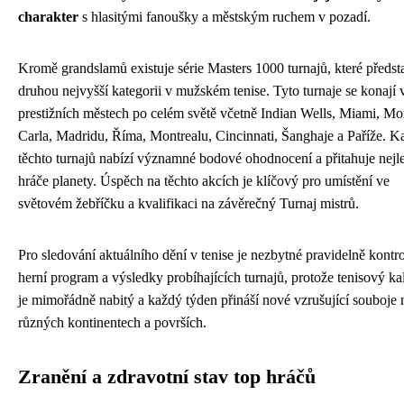
charakter
s hlasitými fanoušky a městským ruchem v pozadí.
Kromě grandslamů existuje série Masters 1000 turnajů, které předst
druhou nejvyšší kategorii v mužském tenise. Tyto turnaje se konají 
prestižních městech po celém světě včetně Indian Wells, Miami, Mo
Carla, Madridu, Říma, Montrealu, Cincinnati, Šanghaje a Paříže. K
těchto turnajů nabízí významné bodové ohodnocení a přitahuje nejl
hráče planety. Úspěch na těchto akcích je klíčový pro umístění ve
světovém žebříčku a kvalifikaci na závěrečný Turnaj mistrů.
Pro sledování aktuálního dění v tenise je nezbytné pravidelně kontr
herní program a výsledky probíhajících turnajů, protože tenisový ka
je mimořádně nabitý a každý týden přináší nové vzrušující souboje 
různých kontinentech a površích.
Zranění a zdravotní stav top hráčů