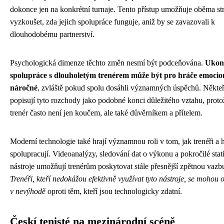
dokonce jen na konkrétní turnaje. Tento přístup umožňuje oběma s
vyzkoušet, zda jejich spolupráce funguje, aniž by se zavazovali k
dlouhodobému partnerství.
Psychologická dimenze těchto změn nesmí být podceňována.
Ukon
spolupráce s dlouholetým trenérem může být pro hráče emocio
náročné
, zvláště pokud spolu dosáhli významných úspěchů. Někteř
popisují tyto rozchody jako podobné konci důležitého vztahu, proto
trenér často není jen koučem, ale také důvěrníkem a přítelem.
Moderní technologie také hrají významnou roli v tom, jak trenéři a h
spolupracují. Videoanalýzy, sledování dat o výkonu a pokročilé stati
nástroje umožňují trenérům poskytovat stále přesnější zpětnou vazb
Trenéři, kteří nedokážou efektivně využívat tyto nástroje, se mohou 
v nevýhodě
oproti těm, kteří jsou technologicky zdatní.
Českí tenisté na mezinárodní scéně