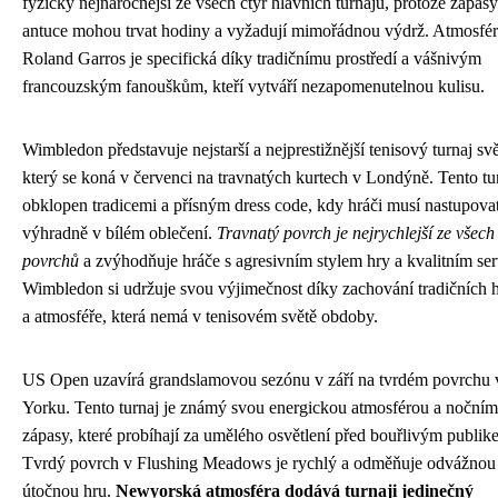
fyzicky nejnáročnější ze všech čtyř hlavních turnajů, protože zápas
antuce mohou trvat hodiny a vyžadují mimořádnou výdrž. Atmosfér
Roland Garros je specifická díky tradičnímu prostředí a vášnivým
francouzským fanouškům, kteří vytváří nezapomenutelnou kulisu.
Wimbledon představuje nejstarší a nejprestižnější tenisový turnaj svě
který se koná v červenci na travnatých kurtech v Londýně. Tento tur
obklopen tradicemi a přísným dress code, kdy hráči musí nastupova
výhradně v bílém oblečení.
Travnatý povrch je nejrychlejší ze všech
povrchů
a zvýhodňuje hráče s agresivním stylem hry a kvalitním se
Wimbledon si udržuje svou výjimečnost díky zachování tradičních 
a atmosféře, která nemá v tenisovém světě obdoby.
US Open uzavírá grandslamovou sezónu v září na tvrdém povrchu
Yorku. Tento turnaj je známý svou energickou atmosférou a nočním
zápasy, které probíhají za umělého osvětlení před bouřlivým publik
Tvrdý povrch v Flushing Meadows je rychlý a odměňuje odvážnou
útočnou hru.
Newyorská atmosféra dodává turnaji jedinečný