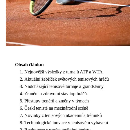
Obsah článku:
Nejnovější výsledky z turnajů ATP a WTA
Aktuální žebříček světových tenisových hráčů
Nadcházející tenisové turnaje a grandslamy
Zranění a zdravotní stav top hráčů
Přestupy trenérů a změny v týmech
Českí tenisté na mezinárodní scéně
Novinky z tenisových akademií a tréninků
Technologické inovace v tenisovém vybavení
Rozhovory s profesionálními tenisty