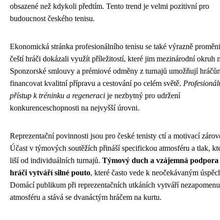
obsazené než kdykoli předtím. Tento trend je velmi pozitivní pro
budoucnost českého tenisu.
Ekonomická stránka profesionálního tenisu se také výrazně proměni
čeští hráči dokázali využít příležitostí, které jim mezinárodní okruh n
Sponzorské smlouvy a prémiové odměny z turnajů umožňují hráčů
financovat kvalitní přípravu a cestování po celém světě.
Profesionál
přístup k tréninku a regeneraci
je nezbytný pro udržení
konkurenceschopnosti na nejvyšší úrovni.
Reprezentační povinnosti jsou pro české tenisty ctí a motivací zárov
Účast v týmových soutěžích přináší specifickou atmosféru a tlak, kt
liší od individuálních turnajů.
Týmový duch a vzájemná podpora
hráči vytváří silné pouto
, které často vede k neočekávaným úspě
Domácí publikum při reprezentačních utkáních vytváří nezapomenu
atmosféru a stává se dvanáctým hráčem na kurtu.