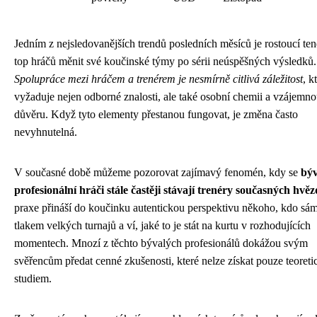
Jedním z nejsledovanějších trendů posledních měsíců je rostoucí te
top hráčů měnit své koučinské týmy po sérii neúspěšných výsledků.
Spolupráce mezi hráčem a trenérem je nesmírně citlivá záležitost
, k
vyžaduje nejen odborné znalosti, ale také osobní chemii a vzájemn
důvěru. Když tyto elementy přestanou fungovat, je změna často
nevyhnutelná.
V současné době můžeme pozorovat zajímavý fenomén, kdy se
býv
profesionální hráči stále častěji stávají trenéry současných hvěz
praxe přináší do koučinku autentickou perspektivu někoho, kdo sám
tlakem velkých turnajů a ví, jaké to je stát na kurtu v rozhodujících
momentech. Mnozí z těchto bývalých profesionálů dokážou svým
svěřencům předat cenné zkušenosti, které nelze získat pouze teoret
studiem.