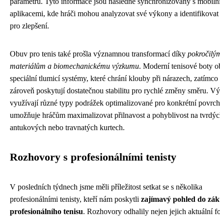
parametrů. Tyto informace jsou následně synchronizovány s mobiln
aplikacemi, kde hráči mohou analyzovat své výkony a identifikovat 
pro zlepšení.
Obuv pro tenis také prošla významnou transformací díky
pokročilý
materiálům a biomechanickému výzkumu
. Moderní tenisové boty o
speciální tlumicí systémy, které chrání klouby při nárazech, zatímco
zároveň poskytují dostatečnou stabilitu pro rychlé změny směru. Vý
využívají různé typy podrážek optimalizované pro konkrétní povrch
umožňuje hráčům maximalizovat přilnavost a pohyblivost na tvrdýc
antukových nebo travnatých kurtech.
Rozhovory s profesionálními tenisty
V posledních týdnech jsme měli příležitost setkat se s několika
profesionálními tenisty, kteří nám poskytli
zajímavý pohled do záku
profesionálního tenisu
. Rozhovory odhalily nejen jejich aktuální f