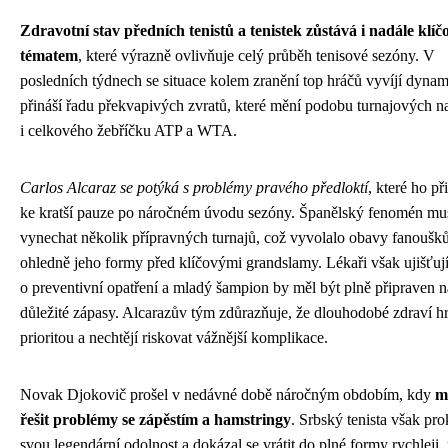
Zdravotní stav předních tenistů a tenistek zůstává i nadále klí
tématem
, které výrazně ovlivňuje celý průběh tenisové sezóny. V
posledních týdnech se situace kolem zranění top hráčů vyvíjí dyna
přináší řadu překvapivých zvratů, které mění podobu turnajových n
i celkového žebříčku ATP a WTA.
Carlos Alcaraz se potýká s problémy pravého předloktí
, které ho př
ke kratší pauze po náročném úvodu sezóny. Španělský fenomén mu
vynechat několik přípravných turnajů, což vyvolalo obavy fanoušk
ohledně jeho formy před klíčovými grandslamy. Lékaři však ujišťují
o preventivní opatření a mladý šampion by měl být plně připraven n
důležité zápasy. Alcarazův tým zdůrazňuje, že dlouhodobé zdraví hr
prioritou a nechtějí riskovat vážnější komplikace.
Novak Djokovič prošel v nedávné době náročným obdobím, kdy
m
řešit problémy se zápěstím a hamstringy
. Srbský tenista však pro
svou legendární odolnost a dokázal se vrátit do plné formy rychleji,