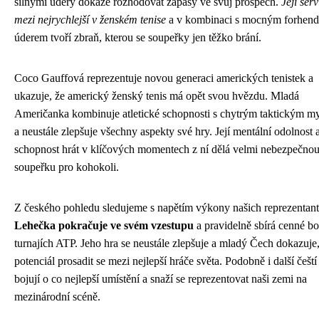
silnými údery dokáže rozhodovat zápasy ve svůj prospěch.
Její serv
mezi nejrychlejší v ženském tenise
a v kombinaci s mocným forhen
úderem tvoří zbraň, kterou se soupeřky jen těžko brání.
Coco Gauffová reprezentuje novou generaci amerických tenistek a
ukazuje, že americký ženský tenis má opět svou hvězdu. Mladá
Američanka kombinuje atletické schopnosti s chytrým taktickým m
a neustále zlepšuje všechny aspekty své hry. Její mentální odolnost 
schopnost hrát v klíčových momentech z ní dělá velmi nebezpečno
soupeřku pro kohokoli.
Z českého pohledu sledujeme s napětím výkony našich reprezentan
Lehečka pokračuje ve svém vzestupu
a pravidelně sbírá cenné b
turnajích ATP. Jeho hra se neustále zlepšuje a mladý Čech dokazuje
potenciál prosadit se mezi nejlepší hráče světa. Podobně i další čeští 
bojují o co nejlepší umístění a snaží se reprezentovat naši zemi na
mezinárodní scéně.