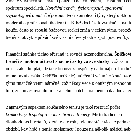
Změny v týmech se netýkají pouze hlavních trenérů, ale zahrnují ce
spektrum specialistů.
Kondiční trenéři, fyzioterapeuti, sportovní
psychologové a nutriční poradci
tvoří komplexní tým, který obklop
moderního profesionálního tenistu. Když dochází k výměně hlavní
kouče, často to spouští řetězovou reakci změn v celém týmu, proto
trenér si obvykle přivádí své vlastní důvěryhodné spolupracovníky.
Finanční stránka těchto přesunů je rovněž nezanedbatelná.
Špičkov
trenéři si mohou účtovat značné částky za své služby
, což zahrn
nejen základní plat, ale také bonusy za úspěchy na turnajích. Pro hr
mimo první desítku žebříčku může být udržení kvalitního koučinsk
týmu finančně velmi náročné, což někdy vede k obtížným rozhodnu
tom, zda investovat do trenéra nebo spoléhat na méně nákladné alter
Zajímavým aspektem současného tenisu je také rostoucí počet
krátkodobých spolupráci mezi hráči a trenéry
. Místo tradičních
dlouhodobých vztahů, které trvaly roky, vidíme stále více experime
období, kdy hráč a trenér spolupracují pouze na několik měsíců neb