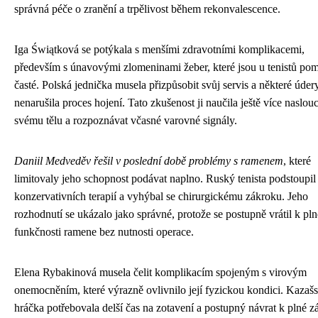
správná péče o zranění a trpělivost během rekonvalescence.
Iga Świątková se potýkala s menšími zdravotními komplikacemi,
především s únavovými zlomeninami žeber, které jsou u tenistů po
časté. Polská jednička musela přizpůsobit svůj servis a některé úder
nenarušila proces hojení. Tato zkušenost ji naučila ještě více naslou
svému tělu a rozpoznávat včasné varovné signály.
Daniil Medveděv řešil v poslední době problémy s ramenem
, které
limitovaly jeho schopnost podávat naplno. Ruský tenista podstoupil 
konzervativních terapií a vyhýbal se chirurgickému zákroku. Jeho
rozhodnutí se ukázalo jako správné, protože se postupně vrátil k pln
funkčnosti ramene bez nutnosti operace.
Elena Rybakinová musela čelit komplikacím spojeným s virovým
onemocněním, které výrazně ovlivnilo její fyzickou kondici. Kazaš
hráčka potřebovala delší čas na zotavení a postupný návrat k plné zá