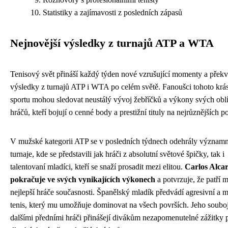
Statistiky a zajímavosti z posledních zápasů
Nejnovější výsledky z turnajů ATP a WTA
Tenisový svět přináší každý týden nové vzrušující momenty a přek
výsledky z turnajů ATP i WTA po celém světě. Fanoušci tohoto krá
sportu mohou sledovat neustálý vývoj žebříčků a výkony svých ob
hráčů, kteří bojují o cenné body a prestižní tituly na nejrůznějších p
V mužské kategorii ATP se v posledních týdnech odehrály význam
turnaje, kde se představili jak hráči z absolutní světové špičky, tak i
talentovaní mladíci, kteří se snaží prosadit mezi elitou.
Carlos Alca
pokračuje ve svých vynikajících výkonech
a potvrzuje, že patří 
nejlepší hráče současnosti. Španělský mladík předvádí agresivní a 
tenis, který mu umožňuje dominovat na všech površích. Jeho souboj
dalšími předními hráči přinášejí divákům nezapomenutelné zážitky 