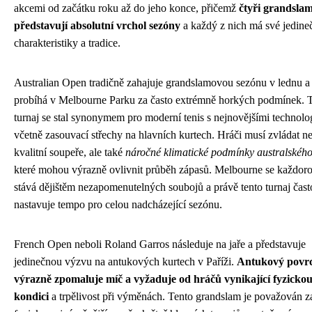
akcemi od začátku roku až do jeho konce, přičemž
čtyři grandsla
představují absolutní vrchol sezóny
a každý z nich má své jedine
charakteristiky a tradice.
Australian Open tradičně zahajuje grandslamovou sezónu v lednu a
probíhá v Melbourne Parku za často extrémně horkých podmínek. 
turnaj se stal synonymem pro moderní tenis s nejnovějšími technolo
včetně zasouvací střechy na hlavních kurtech. Hráči musí zvládat n
kvalitní soupeře, ale také
náročné klimatické podmínky australského
které mohou výrazně ovlivnit průběh zápasů. Melbourne se každor
stává dějištěm nezapomenutelných soubojů a právě tento turnaj čast
nastavuje tempo pro celou nadcházející sezónu.
French Open neboli Roland Garros následuje na jaře a představuje
jedinečnou výzvu na antukových kurtech v Paříži.
Antukový povr
výrazně zpomaluje míč a vyžaduje od hráčů vynikající fyzicko
kondici
a trpělivost při výměnách. Tento grandslam je považován z