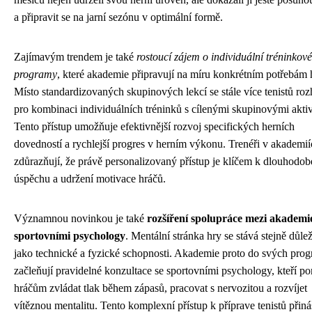
a připravit se na jarní sezónu v optimální formě.
Zajímavým trendem je také
rostoucí zájem o individuální tréninkové
programy
, které akademie připravují na míru konkrétním potřebám 
Místo standardizovaných skupinových lekcí se stále více tenistů ro
pro kombinaci individuálních tréninků s cílenými skupinovými aktiv
Tento přístup umožňuje efektivnější rozvoj specifických herních
dovedností a rychlejší progres v herním výkonu. Trenéři v akademi
zdůrazňují, že právě personalizovaný přístup je klíčem k dlouhodo
úspěchu a udržení motivace hráčů.
Významnou novinkou je také
rozšíření spolupráce mezi akademi
sportovními psychology
. Mentální stránka hry se stává stejně důle
jako technické a fyzické schopnosti. Akademie proto do svých pro
začleňují pravidelné konzultace se sportovními psychology, kteří p
hráčům zvládat tlak během zápasů, pracovat s nervozitou a rozvíjet
vítěznou mentalitu. Tento komplexní přístup k příprave tenistů přiná