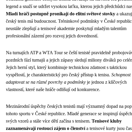
legend a snaží se udržet vysokou laťku, kterou jejich předchůdci nast
Mladí hráči postupně pronikají do elitní světové stovky
a ukazuj
český tenis má budoucnost. Tréninkové podmínky v České republic
neustále zlepšují a tenisové akademie poskytují mladým talentům
profesionální zázemí pro rozvoj jejich dovedností.
Na turnajích ATP a WTA Tour se čeští tenisté pravidelně probojová
pozdních fází turnajů a jejich zápasy sledují miliony diváků po celé
Jejich herní styl, který kombinuje technickou zdatnost s taktickou
vyspělostí, je charakteristický pro český přístup k tenisu.
Schopnost
adaptovat se na různé povrchy a podmínky
je jednou z klíčových
vlastností, které naše hráče odlišují od konkurence.
Mezinárodní úspěchy českých tenistů mají významný dopad na popu
tohoto sportu v České republice. Mladé generace se inspirují úspěc
svých vzorů a stále více dětí začína s tenisem.
Tenisové kluby
zaznamenávají rostoucí zájem o členství
a tenisové kurty jsou čast