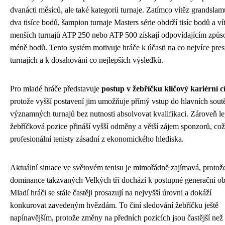
dvanácti měsíců, ale také kategorii turnaje. Zatímco vítěz grandslam
dva tisíce bodů, šampion turnaje Masters série obdrží tisíc bodů a v
menších turnajů ATP 250 nebo ATP 500 získají odpovídajícím způ
méně bodů. Tento systém motivuje hráče k účasti na co nejvíce pres
turnajích a k dosahování co nejlepších výsledků.
Pro mladé hráče představuje
postup v žebříčku klíčový kariérní cí
protože vyšší postavení jim umožňuje přímý vstup do hlavních sout
významných turnajů bez nutnosti absolvovat kvalifikaci. Zároveň le
žebříčková pozice přináší vyšší odměny a větší zájem sponzorů, což
profesionální tenisty zásadní z ekonomického hlediska.
Aktuální situace ve světovém tenisu je mimořádně zajímavá, protož
dominance takzvaných Velkých tří dochází k postupné generační o
Mladí hráči se stále častěji prosazují na nejvyšší úrovni a dokáží
konkurovat zavedeným hvězdám. To činí sledování žebříčku ještě
napínavějším, protože změny na předních pozicích jsou častější než