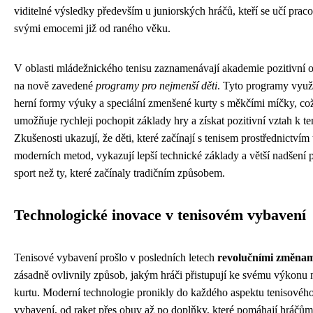
viditelné výsledky především u juniorských hráčů, kteří se učí praco
svými emocemi již od raného věku.
V oblasti mládežnického tenisu zaznamenávají akademie pozitivní 
na nově zavedené
programy pro nejmenší děti
. Tyto programy využ
herní formy výuky a speciální zmenšené kurty s měkčími míčky, co
umožňuje rychleji pochopit základy hry a získat pozitivní vztah k te
Zkušenosti ukazují, že děti, které začínají s tenisem prostřednictvím
moderních metod, vykazují lepší technické základy a větší nadšení 
sport než ty, které začínaly tradičním způsobem.
Technologické inovace v tenisovém vybavení
Tenisové vybavení prošlo v posledních letech
revolučními změna
zásadně ovlivnily způsob, jakým hráči přistupují ke svému výkonu 
kurtu. Moderní technologie pronikly do každého aspektu tenisovéh
vybavení, od raket přes obuv až po doplňky, které pomáhají hráčům