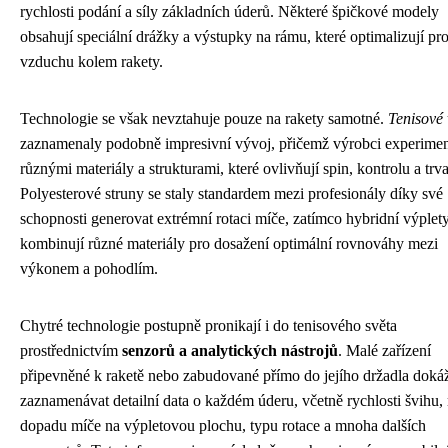
rychlosti podání a síly základních úderů. Některé špičkové modely
obsahují speciální drážky a výstupky na rámu, které optimalizují pr
vzduchu kolem rakety.
Technologie se však nevztahuje pouze na rakety samotné.
Tenisové 
zaznamenaly podobně impresivní vývoj, přičemž výrobci experiment
různými materiály a strukturami, které ovlivňují spin, kontrolu a trva
Polyesterové struny se staly standardem mezi profesionály díky své
schopnosti generovat extrémní rotaci míče, zatímco hybridní výplet
kombinují různé materiály pro dosažení optimální rovnováhy mezi
výkonem a pohodlím.
Chytré technologie postupně pronikají i do tenisového světa
prostřednictvím
senzorů a analytických nástrojů
. Malé zařízení
připevněné k raketě nebo zabudované přímo do jejího držadla doká
zaznamenávat detailní data o každém úderu, včetně rychlosti švihu,
dopadu míče na výpletovou plochu, typu rotace a mnoha dalších