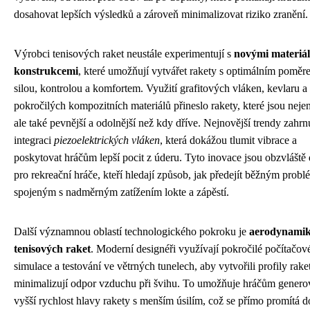
dosahovat lepších výsledků a zároveň minimalizovat riziko zranění.
Výrobci tenisových raket neustále experimentují s
novými materiál
konstrukcemi
, které umožňují vytvářet rakety s optimálním pomě
silou, kontrolou a komfortem. Využití grafitových vláken, kevlaru a 
pokročilých kompozitních materiálů přineslo rakety, které jsou nejen
ale také pevnější a odolnější než kdy dříve. Nejnovější trendy zahrn
integraci
piezoelektrických vláken
, která dokážou tlumit vibrace a
poskytovat hráčům lepší pocit z úderu. Tyto inovace jsou obzvláště 
pro rekreační hráče, kteří hledají způsob, jak předejít běžným pro
spojeným s nadměrným zatížením lokte a zápěstí.
Další významnou oblastí technologického pokroku je
aerodynami
tenisových raket
. Moderní designéři využívají pokročilé počítačov
simulace a testování ve větrných tunelech, aby vytvořili profily raket
minimalizují odpor vzduchu při švihu. To umožňuje hráčům genero
vyšší rychlost hlavy rakety s menším úsilím, což se přímo promítá d