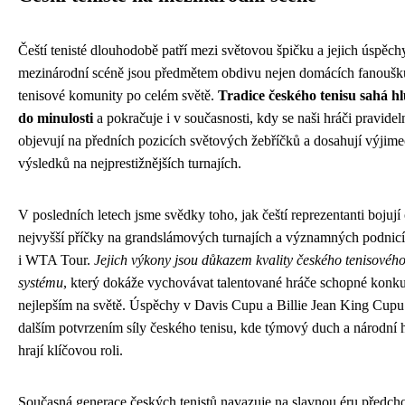
Čeští tenisté dlouhodobě patří mezi světovou špičku a jejich úspěch
mezinárodní scéně jsou předmětem obdivu nejen domácích fanoušků,
tenisové komunity po celém světě.
Tradice českého tenisu sahá h
do minulosti
a pokračuje i v současnosti, kdy se naši hráči pravidel
objevují na předních pozicích světových žebříčků a dosahují výjim
výsledků na nejprestižnějších turnajích.
V posledních letech jsme svědky toho, jak čeští reprezentanti bojují
nejvyšší příčky na grandslámových turnajích a významných podnic
i WTA Tour.
Jejich výkony jsou důkazem kvality českého tenisovéh
systému
, který dokáže vychovávat talentované hráče schopné konk
nejlepším na světě. Úspěchy v Davis Cupu a Billie Jean King Cupu
dalším potvrzením síly českého tenisu, kde týmový duch a národní 
hrají klíčovou roli.
Současná generace českých tenistů navazuje na slavnou éru předch