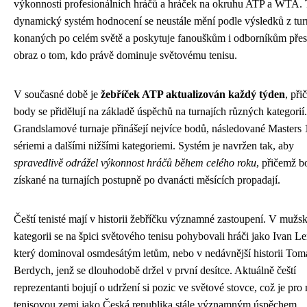
výkonnosti profesionálních hráčů a hráček na okruhu ATP a WTA. 
dynamický systém hodnocení se neustále mění podle výsledků z tur
konaných po celém světě a poskytuje fanouškům i odborníkům pře
obraz o tom, kdo právě dominuje světovému tenisu.
V současné době je
žebříček ATP aktualizován každý týden
, př
body se přidělují na základě úspěchů na turnajích různých kategorií.
Grandslamové turnaje přinášejí nejvíce bodů, následované Masters
sériemi a dalšími nižšími kategoriemi. Systém je navržen tak, aby
spravedlivě odrážel výkonnost hráčů během celého roku
, přičemž b
získané na turnajích postupně po dvanácti měsících propadají.
Čeští tenisté mají v historii žebříčku významné zastoupení. V mužs
kategorii se na špici světového tenisu pohybovali hráči jako Ivan Le
který dominoval osmdesátým letům, nebo v nedávnější historii Tom
Berdych, jenž se dlouhodobě držel v první desítce. Aktuálně čeští
reprezentanti bojují o udržení si pozic ve světové stovce, což je pro
tenisovou zemi jako Česká republika stále významným úspěchem.