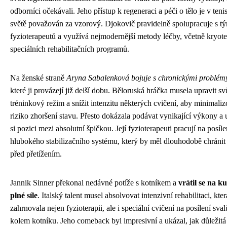
odborníci očekávali. Jeho přístup k regeneraci a péči o tělo je v ten
světě považován za vzorový. Djokovič pravidelně spolupracuje s 
fyzioterapeutů a využívá nejmodernější metody léčby, včetně kryote
speciálních rehabilitačních programů.
Na ženské straně
Aryna Sabalenková bojuje s chronickými problém
které ji provázejí již delší dobu. Běloruská hráčka musela upravit sv
tréninkový režim a snížit intenzitu některých cvičení, aby minimaliz
riziko zhoršení stavu. Přesto dokázala podávat vynikající výkony a 
si pozici mezi absolutní špičkou. Její fyzioterapeuti pracují na posíle
hlubokého stabilizačního systému, který by měl dlouhodobě chránit 
před přetížením.
Jannik Sinner překonal nedávné potíže s kotníkem a
vrátil se na ku
plné síle
. Italský talent musel absolvovat intenzivní rehabilitaci, kter
zahrnovala nejen fyzioterapii, ale i speciální cvičení na posílení sval
kolem kotníku. Jeho comeback byl impresivní a ukázal, jak důležitá