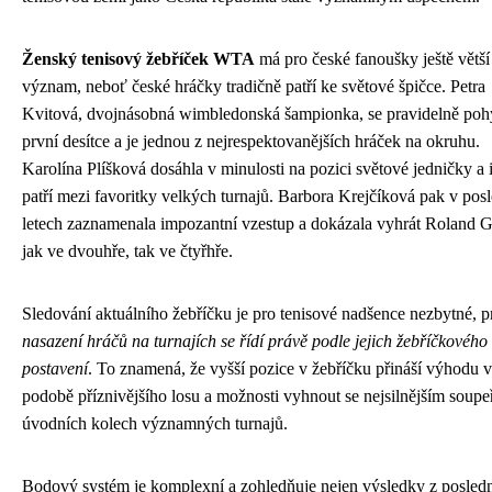
Ženský tenisový žebříček WTA
má pro české fanoušky ještě větší
význam, neboť české hráčky tradičně patří ke světové špičce. Petra
Kvitová, dvojnásobná wimbledonská šampionka, se pravidelně poh
první desítce a je jednou z nejrespektovanějších hráček na okruhu.
Karolína Plíšková dosáhla v minulosti na pozici světové jedničky a 
patří mezi favoritky velkých turnajů. Barbora Krejčíková pak v pos
letech zaznamenala impozantní vzestup a dokázala vyhrát Roland G
jak ve dvouhře, tak ve čtyřhře.
Sledování aktuálního žebříčku je pro tenisové nadšence nezbytné, p
nasazení hráčů na turnajích se řídí právě podle jejich žebříčkového
postavení
. To znamená, že vyšší pozice v žebříčku přináší výhodu v
podobě příznivějšího losu a možnosti vyhnout se nejsilnějším soup
úvodních kolech významných turnajů.
Bodový systém je komplexní a zohledňuje nejen výsledky z posled