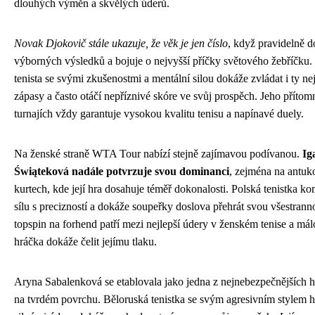
dlouhých výměn a skvělých úderů.
Novak Djokovič stále ukazuje, že věk je jen číslo
, když pravidelně d
výborných výsledků a bojuje o nejvyšší příčky světového žebříčku.
tenista se svými zkušenostmi a mentální silou dokáže zvládat i ty nej
zápasy a často otáčí nepříznivé skóre ve svůj prospěch. Jeho přítom
turnajích vždy garantuje vysokou kvalitu tenisu a napínavé duely.
Na ženské straně WTA Tour nabízí stejně zajímavou podívanou.
Ig
Świąteková nadále potvrzuje svou dominanci
, zejména na antu
kurtech, kde její hra dosahuje téměř dokonalosti. Polská tenistka k
sílu s precizností a dokáže soupeřky doslova přehrát svou všestrannos
topspin na forhend patří mezi nejlepší údery v ženském tenise a mál
hráčka dokáže čelit jejímu tlaku.
Aryna Sabalenková se etablovala jako jedna z nejnebezpečnějších 
na tvrdém povrchu. Běloruská tenistka se svým agresivním stylem h