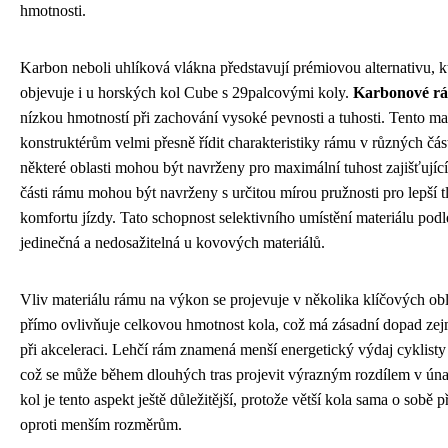
hmotnosti.
Karbon neboli uhlíková vlákna představují prémiovou alternativu, kte
objevuje i u horských kol Cube s 29palcovými koly.
Karbonové r
nízkou hmotností při zachování vysoké pevnosti a tuhosti. Tento ma
konstruktérům velmi přesně řídit charakteristiky rámu v různých čá
některé oblasti mohou být navrženy pro maximální tuhost zajišťující e
části rámu mohou být navrženy s určitou mírou pružnosti pro lepší t
komfortu jízdy. Tato schopnost selektivního umístění materiálu podl
jedinečná a nedosažitelná u kovových materiálů.
Vliv materiálu rámu na výkon se projevuje v několika klíčových ob
přímo ovlivňuje celkovou hmotnost kola, což má zásadní dopad zejm
při akceleraci. Lehčí rám znamená menší energetický výdaj cyklisty
což se může během dlouhých tras projevit výrazným rozdílem v ún
kol je tento aspekt ještě důležitější, protože větší kola sama o sobě 
oproti menším rozměrům.