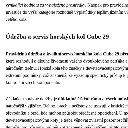
vynikající hodnotu za vynaložené prostředky
. Naopak pro pravidelné
investice do vyšší kategorie rozhodně vyplatí díky lepším jízdním v
celého kola.
Údržba a servis horských kol Cube 29
Pravidelná údržba a kvalitní servis horského kola Cube 29 pře
které rozhodují o dlouhé životnosti vašeho dvoukolového parťáka a 
náročném terénu. Horská kola této značky s devětadvacetipalcovým
extrémní podmínky, což znamená, že vyžadují specifický přístup k 
kontrolám všech komponentů.
Základem správné údržby je
důkladné čištění rámu a všech pohyb
náročnější vyjížďce. Bahno, prach a nečistoty se usazují v kritický
převodníku a brzd, kde mohou způsobit předčasné opotřebení. U m
devětadvacetipalcovými koly je třeba věnovat zvláštní pozornost čiš
tlumičů, protože větší průměr kol znamená vyšší zatížení těchto kom