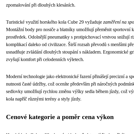
zpomalování při dlouhých klesáních.
Turistické využití horského kola Cube 29 vyžaduje
zaměření na spol
Montážní body pro nosiče a blatníky umožňují přeměnit sportovní k
prostředek. Odolnější pneumatiky s protipichovací vrstvou snižují 
komplikací daleko od civilizace. Širší rozsah převodů s menšími p
usnadňuje zvládání dlouhých stoupání s nákladem. Ergonomické gri
zvyšují komfort při celodenních výletech.
Moderní technologie jako elektronické řazení přinášejí precizní a sp
nutnosti časté údržby, což oceníte především při náročných podmín
sedlovky umožňují rychlou změnu výšky sedla během jízdy, což výr
kola napříč různými terény a styly jízdy.
Cenové kategorie a poměr cena výkon