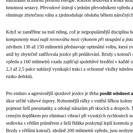
maximální účinnosti přenosu energie. Karbon sedlovka a lehká sedl
hmotnost sestavy. Převodové ústrojí s jedním převodníkem vpředu 
eliminuje zbytečnou váhu a zjednodušuje obsluhu během náročných
Když se zaměříme na trail riding, což je nejpopulárnější disciplína h
komponenty musí najít rovnováhu mezi výkonem při stoupání a jisto
zdvihem 130 až 150 milimetrů představuje optimální volbu, která zv
aniž by zbytečně zatěžovala jezdce při pedálování. Brzdy s kotouči
vpředu a 160 milimetrů vzadu zajišťují spolehlivé brzdění v každé s
2,3 až 2,5 palce nabízejí vynikající trakci a ochranné vložky tubele
riziko defektů.
Pro enduro a agresivnější sjezdové jezdce je třeba
posílit odolnos
úkor určité váhové úspory. Robustnější ráfky s vnitřní šířkou kole
pojmout širší pneumatiky a odolají nárazům při skocích a dropech. 
cenným doplňkem pro eliminaci vibrací při vysokých rychlostech n
sedlovka s větším průměrem a širší řídítka poskytují lepší kontrolu 
Brzdy s většími kotouči, ideálně 200 milimetrů vpředu, jsou nezbyt