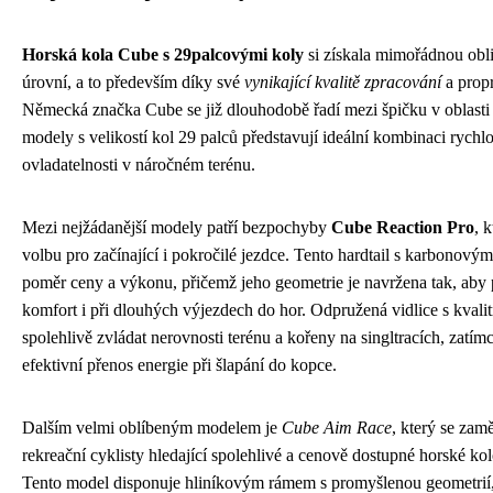
Horská kola Cube s 29palcovými koly
si získala mimořádnou obli
úrovní, a to především díky své
vynikající kvalitě zpracování
a prop
Německá značka Cube se již dlouhodobě řadí mezi špičku v oblasti 
modely s velikostí kol 29 palců představují ideální kombinaci rychlost
ovladatelnosti v náročném terénu.
Mezi nejžádanější modely patří bezpochyby
Cube Reaction Pro
, 
volbu pro začínající i pokročilé jezdce. Tento hardtail s karbonov
poměr ceny a výkonu, přičemž jeho geometrie je navržena tak, aby
komfort i při dlouhých výjezdech do hor. Odpružená vidlice s kval
spolehlivě zvládat nerovnosti terénu a kořeny na singltracích, zatím
efektivní přenos energie při šlapání do kopce.
Dalším velmi oblíbeným modelem je
Cube Aim Race
, který se zam
rekreační cyklisty hledající spolehlivé a cenově dostupné horské ko
Tento model disponuje hliníkovým rámem s promyšlenou geometrií,