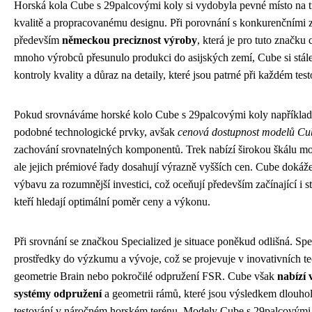
Horská kola Cube s 29palcovými koly si vydobyla pevné místo na t
kvalitě a propracovanému designu. Při porovnání s konkurenčními 
především
německou preciznost výroby
, která je pro tuto značku
mnoho výrobců přesunulo produkci do asijských zemí, Cube si stál
kontroly kvality a důraz na detaily, které jsou patrné při každém tes
Pokud srovnáváme horské kolo Cube s 29palcovými koly například
podobné technologické prvky, avšak
cenová dostupnost modelů Cube
zachování srovnatelných komponentů. Trek nabízí širokou škálu mo
ale jejich prémiové řady dosahují výrazně vyšších cen. Cube doká
výbavu za rozumnější investici, což oceňují především začínající i st
kteří hledají optimální poměr ceny a výkonu.
Při srovnání se značkou Specialized je situace poněkud odlišná. Spe
prostředky do výzkumu a vývoje, což se projevuje v inovativních te
geometrie Brain nebo pokročilé odpružení FSR. Cube však
nabízí 
systémy odpružení
a geometrii rámů, které jsou výsledkem dlouhol
testování v náročném horském terénu. Modely Cube s 29palcovými 