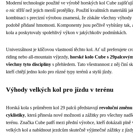
Moderní technologie použité ve výrobě horských kol Cube zajišťují
o nic těžší
než jejich menší protějšky. Použití kvalitních materiálů ja
kombinaci s precizní výrobou znamená, že získáte všechny výhody 
podobě přidané hmotnosti. Komponenty jsou pečlivě vybírány tak, 
kola a poskytovaly spolehlivý výkon v jakýchkoliv podmínkách.
Univerzálnost je klíčovou vlastností těchto kol. Ať už preferujete cr
riding nebo all-mountain výjezdy,
horské kolo Cube s 29palcovým
všechny tyto disciplíny
s přehledem. Tato všestrannost z něj činí sk
kteří chtějí jedno kolo pro různé typy terénů a stylů jízdy.
Výhody velkých kol pro jízdu v terénu
Horská kola s průměrem kol 29 palců představují
revoluční změnu 
cyklistiky
, která přinesla nové možnosti a zážitky pro všechny nad
terénu. Značka Cube patří mezi přední výrobce, kteří dokázali plně 
velkých kol a nabídnout jezdcům skutečně výjimečné zážitky z jízd