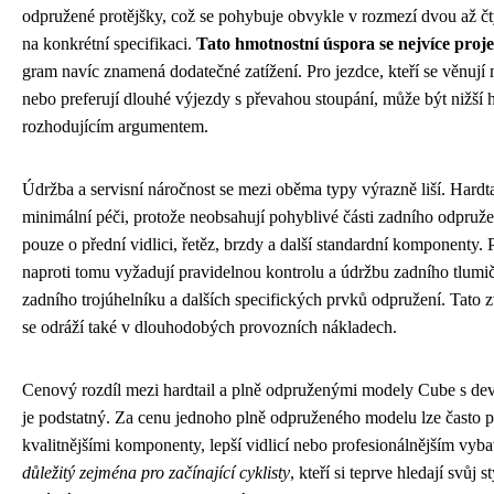
odpružené protějšky, což se pohybuje obvykle v rozmezí dvou až čty
na konkrétní specifikaci.
Tato hmotnostní úspora se nejvíce proje
gram navíc znamená dodatečné zatížení. Pro jezdce, kteří se věnu
nebo preferují dlouhé výjezdy s převahou stoupání, může být nižší 
rozhodujícím argumentem.
Údržba a servisní náročnost se mezi oběma typy výrazně liší. Hard
minimální péči, protože neobsahují pohyblivé části zadního odpružen
pouze o přední vidlici, řetěz, brzdy a další standardní komponenty
naproti tomu vyžadují pravidelnou kontrolu a údržbu zadního tlumič
zadního trojúhelníku a dalších specifických prvků odpružení. Tato 
se odráží také v dlouhodobých provozních nákladech.
Cenový rozdíl mezi hardtail a plně odpruženými modely Cube s de
je podstatný. Za cenu jednoho plně odpruženého modelu lze často po
kvalitnějšími komponenty, lepší vidlicí nebo profesionálnějším vy
důležitý zejména pro začínající cyklisty
, kteří si teprve hledají svůj 