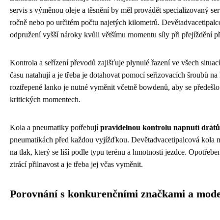
servis s výměnou oleje a těsnění by měl provádět specializovaný se
ročně nebo po určitém počtu najetých kilometrů. Devětadvacetipalc
odpružení vyšší nároky kvůli většímu momentu síly při přejíždění p
Kontrola a seřízení převodů zajišťuje plynulé řazení ve všech situa
času natahují a je třeba je dotahovat pomocí seřizovacích šroubů na
roztřepené lanko je nutné vyměnit včetně bowdenů, aby se předešlo
kritických momentech.
Kola a pneumatiky potřebují
pravidelnou kontrolu napnutí drátů
pneumatikách před každou vyjížďkou. Devětadvacetipalcová kola m
na tlak, který se liší podle typu terénu a hmotnosti jezdce. Opotře
ztrácí přilnavost a je třeba jej včas vyměnit.
Porovnání s konkurenčními značkami a mode