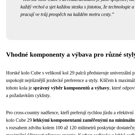
každý vrchol a sjet každou stezku s jistotou, že technologie 
pracují ve tvůj prospěch na každém metru cesty.
Vhodné komponenty a výbava pro různé styl
Horské kolo Cube s velikostí kol 29 palců představuje univerzální p
uspokojit nejrůznější jezdecké preference a styly. Klíčem k maximá
tohoto kola je
správný výběr komponentů a výbavy
, které odpov
a požadavkům cyklisty.
Pro cross-country nadšence, kteří preferují rychlou jízdu a efektivní 
kolo Cube 29
lehkými komponentami zaměřenými na minimáln
s rozsahem zdvihu kolem 100 až 120 milimetrů poskytuje dostatečn