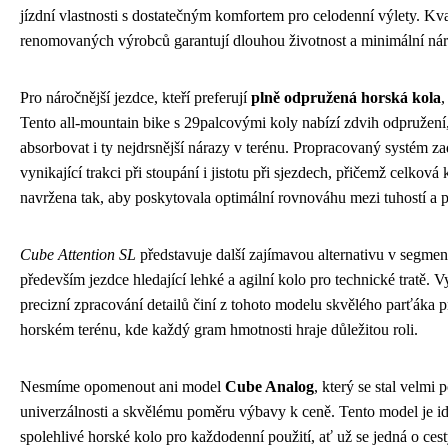
jízdní vlastnosti s dostatečným komfortem pro celodenní výlety. K
renomovaných výrobců garantují dlouhou životnost a minimální ná
Pro náročnější jezdce, kteří preferují
plně odpružená horská kola
,
Tento all-mountain bike s 29palcovými koly nabízí zdvih odpružení,
absorbovat i ty nejdrsnější nárazy v terénu. Propracovaný systém za
vynikající trakci při stoupání i jistotu při sjezdech, přičemž celková
navržena tak, aby poskytovala optimální rovnováhu mezi tuhostí a 
Cube Attention SL
představuje další zajímavou alternativu v segment
především jezdce hledající lehké a agilní kolo pro technické tratě.
precizní zpracování detailů činí z tohoto modelu skvělého parťáka p
horském terénu, kde každý gram hmotnosti hraje důležitou roli.
Nesmíme opomenout ani model
Cube Analog
, který se stal velmi
univerzálnosti a skvělému poměru výbavy k ceně. Tento model je ideá
spolehlivé horské kolo pro každodenní použití, ať už se jedná o ce