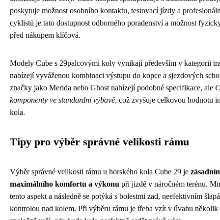
poskytuje možnost osobního kontaktu, testovací jízdy a profesionál
cyklistů je tato dostupnost odborného poradenství a možnost fyzick
před nákupem klíčová.
Modely Cube s 29palcovými koly vynikají především v kategorii trai
nabízejí vyváženou kombinaci výstupu do kopce a sjezdových scho
značky jako Merida nebo Ghost nabízejí podobné specifikace, ale
C
komponenty ve standardní výbavě
, což zvyšuje celkovou hodnotu i
kola.
Tipy pro výběr správné velikosti rámu
Výběr správné velikosti rámu u horského kola Cube 29 je
zásadním
maximálního komfortu a výkonu
při jízdě v náročném terénu. M
tento aspekt a následně se potýká s bolestmi zad, neefektivním šla
kontrolou nad kolem. Při výběru rámu je třeba vzít v úvahu několik 