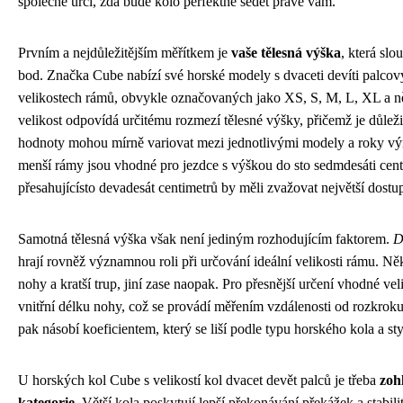
společně určí, zda bude kolo perfektně sedět právě vám.
Prvním a nejdůležitějším měřítkem je
vaše tělesná výška
, která slo
bod. Značka Cube nabízí své horské modely s dvaceti devíti palco
velikostech rámů, obvykle označovaných jako XS, S, M, L, XL a 
velikost odpovídá určitému rozmezí tělesné výšky, přičemž je důležit
hodnoty mohou mírně variovat mezi jednotlivými modely a roky výr
menší rámy jsou vhodné pro jezdce s výškou do sto sedmdesáti centi
přesahujícísto devadesát centimetrů by měli zvažovat největší dostup
Samotná tělesná výška však není jediným rozhodujícím faktorem.
D
hrají rovněž významnou roli při určování ideální velikosti rámu. Někt
nohy a kratší trup, jiní zase naopak. Pro přesnější určení vhodné veli
vnitřní délku nohy, což se provádí měřením vzdálenosti od rozkrok
pak násobí koeficientem, který se liší podle typu horského kola a sty
U horských kol Cube s velikostí kol dvacet devět palců je třeba
zohl
kategorie
. Větší kola poskytují lepší překonávání překážek a stabili