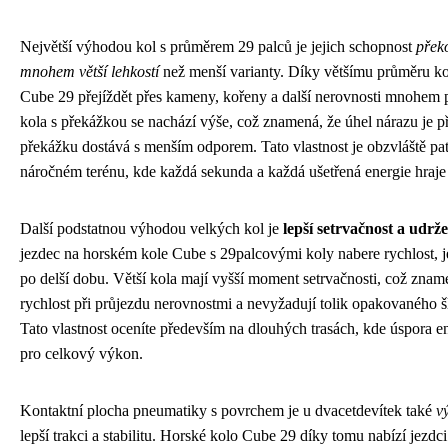
Největší výhodou kol s průměrem 29 palců je jejich schopnost
přek
mnohem větší lehkostí
než menší varianty. Díky většímu průměru ko
Cube 29 přejíždět přes kameny, kořeny a další nerovnosti mnohem p
kola s překážkou se nachází výše, což znamená, že úhel nárazu je pří
překážku dostává s menším odporem. Tato vlastnost je obzvláště patr
náročném terénu, kde každá sekunda a každá ušetřená energie hraje d
Další podstatnou výhodou velkých kol je
lepší setrvačnost a udrže
jezdec na horském kole Cube s 29palcovými koly nabere rychlost, j
po delší dobu. Větší kola mají vyšší moment setrvačnosti, což znam
rychlost při průjezdu nerovnostmi a nevyžadují tolik opakovaného š
Tato vlastnost oceníte především na dlouhých trasách, kde úspora e
pro celkový výkon.
Kontaktní plocha pneumatiky s povrchem je u dvacetdevítek také
v
lepší trakci a stabilitu. Horské kolo Cube 29 díky tomu nabízí jezdci 