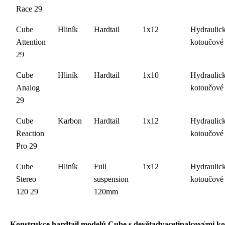
Race 29
Cube
Hliník
Hardtail
1x12
Hydraulic
Attention
kotoučové
29
Cube
Hliník
Hardtail
1x10
Hydraulic
Analog
kotoučové
29
Cube
Karbon
Hardtail
1x12
Hydraulic
Reaction
kotoučové
Pro 29
Cube
Hliník
Full
1x12
Hydraulic
Stereo
suspension
kotoučové
120 29
120mm
Konstrukce hardtail modelů Cube s devětadvacetipalcovými ko