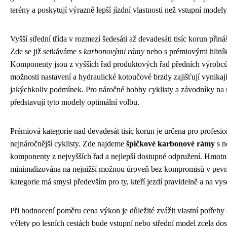
terény a poskytují výrazně lepší jízdní vlastnosti než vstupní modely
Vyšší střední třída v rozmezí šedesáti až devadesáti tisíc korun přináš
Zde se již setkáváme s
karbonovými rámy
nebo s prémiovými hliní
Komponenty jsou z vyšších řad produktových řad předních výrobců,
možnosti nastavení a hydraulické kotoučové brzdy zajišťují vynikaj
jakýchkoliv podmínek. Pro náročné hobby cyklisty a závodníky na 
představují tyto modely optimální volbu.
Prémiová kategorie nad devadesát tisíc korun je určena pro profesi
nejnáročnější cyklisty. Zde najdeme
špičkové karbonové rámy
s n
komponenty z nejvyšších řad a nejlepší dostupné odpružení. Hmotno
minimalizována na nejnižší možnou úroveň bez kompromisů v pevnos
kategorie má smysl především pro ty, kteří jezdí pravidelně a na vy
Při hodnocení poměru cena výkon je důležité zvážit vlastní potřeby 
výlety po lesních cestách bude vstupní nebo střední model zcela dos