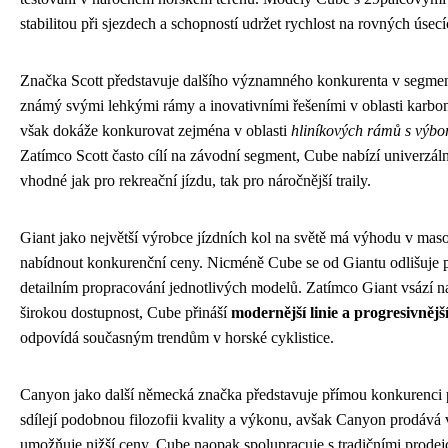
stabilitou při sjezdech a schopností udržet rychlost na rovných úsecí
Značka Scott představuje dalšího významného konkurenta v segment
známý svými lehkými rámy a inovativními řešeními v oblasti karb
však dokáže konkurovat zejména v oblasti
hliníkových rámů s výbor
Zatímco Scott často cílí na závodní segment, Cube nabízí univerzáln
vhodné jak pro rekreační jízdu, tak pro náročnější traily.
Giant jako největší výrobce jízdních kol na světě má výhodu v mas
nabídnout konkurenční ceny. Nicméně Cube se od Giantu odlišuje 
detailním propracování jednotlivých modelů. Zatímco Giant vsází n
širokou dostupnost, Cube přináší
modernější linie a progresivnějš
odpovídá současným trendům v horské cyklistice.
Canyon jako další německá značka představuje přímou konkurenci
sdílejí podobnou filozofii kvality a výkonu, avšak Canyon prodává 
umožňuje nižší ceny. Cube naopak spolupracuje s tradičními prodej