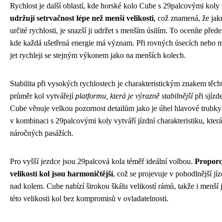
Rychlost je další oblastí, kde horské kolo Cube s 29palcovými koly e
udržují setrvačnost lépe než menší velikosti
, což znamená, že jak
určité rychlosti, je snazší ji udržet s menším úsilím. To oceníte pře
kde každá ušetřená energie má význam. Při rovných úsecích nebo 
jet rychleji se stejným výkonem jako na menších kolech.
Stabilita při vysokých rychlostech je charakteristickým znakem těcht
průměr kol vytvářejí
platformu, která je výrazně stabilnější
při sjízd
Cube věnuje velkou pozornost detailům jako je úhel hlavové trubky 
v kombinaci s 29palcovými koly vytváří jízdní charakteristiku, kter
náročných pasážích.
Pro vyšší jezdce jsou 29palcová kola téměř ideální volbou.
Proporc
velikostí kol jsou harmoničtější
, což se projevuje v pohodlnější jíz
nad kolem. Cube nabízí širokou škálu velikostí rámů, takže i menš
této velikosti kol bez kompromisů v ovladatelnosti.