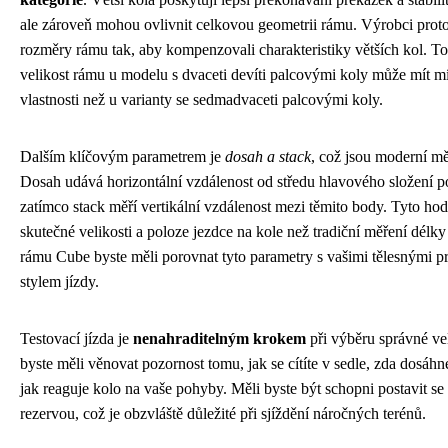
ale zároveň mohou ovlivnit celkovou geometrii rámu. Výrobci proto
rozměry rámu tak, aby kompenzovali charakteristiky větších kol. To
velikost rámu u modelu s dvaceti devíti palcovými koly může mít mí
vlastnosti než u varianty se sedmadvaceti palcovými koly.
Dalším klíčovým parametrem je
dosah a stack
, což jsou moderní mě
Dosah udává horizontální vzdálenost od středu hlavového složení po
zatímco stack měří vertikální vzdálenost mezi těmito body. Tyto ho
skutečné velikosti a poloze jezdce na kole než tradiční měření délky
rámu Cube byste měli porovnat tyto parametry s vašimi tělesnými 
stylem jízdy.
Testovací jízda je
nenahraditelným krokem
při výběru správné ve
byste měli věnovat pozornost tomu, jak se cítíte v sedle, zda dosáhn
jak reaguje kolo na vaše pohyby. Měli byste být schopni postavit se
rezervou, což je obzvláště důležité při sjíždění náročných terénů.