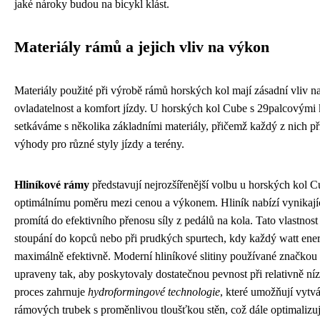
jaké nároky budou na bicykl klást.
Materiály rámů a jejich vliv na výkon
Materiály použité při výrobě rámů horských kol mají zásadní vliv 
ovladatelnost a komfort jízdy. U horských kol Cube s 29palcovými k
setkáváme s několika základními materiály, přičemž každý z nich přin
výhody pro různé styly jízdy a terény.
Hliníkové rámy
představují nejrozšířenější volbu u horských kol 
optimálnímu poměru mezi cenou a výkonem. Hliník nabízí vynikající
promítá do efektivního přenosu síly z pedálů na kola. Tato vlastnost 
stoupání do kopců nebo při prudkých spurtech, kdy každý watt ener
maximálně efektivně. Moderní hliníkové slitiny používané značkou
upraveny tak, aby poskytovaly dostatečnou pevnost při relativně ní
proces zahrnuje
hydroformingové technologie
, které umožňují vytv
rámových trubek s proměnlivou tloušťkou stěn, což dále optimalizu