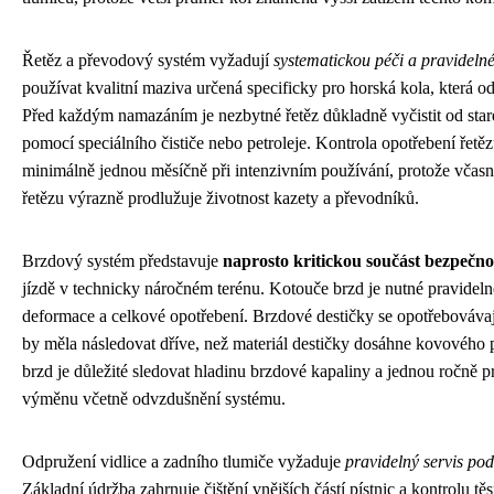
Řetěz a převodový systém vyžadují
systematickou péči a pravideln
používat kvalitní maziva určená specificky pro horská kola, která od
Před každým namazáním je nezbytné řetěz důkladně vyčistit od star
pomocí speciálního čističe nebo petroleje. Kontrola opotřebení řetě
minimálně jednou měsíčně při intenzivním používání, protože vča
řetězu výrazně prodlužuje životnost kazety a převodníků.
Brzdový systém představuje
naprosto kritickou součást bezpečno
jízdě v technicky náročném terénu. Kotouče brzd je nutné pravideln
deformace a celkové opotřebení. Brzdové destičky se opotřebovávaj
by měla následovat dříve, než materiál destičky dosáhne kovového
brzd je důležité sledovat hladinu brzdové kapaliny a jednou ročně p
výměnu včetně odvzdušnění systému.
Odpružení vidlice a zadního tlumiče vyžaduje
pravidelný servis po
Základní údržba zahrnuje čištění vnějších částí pístnic a kontrolu t