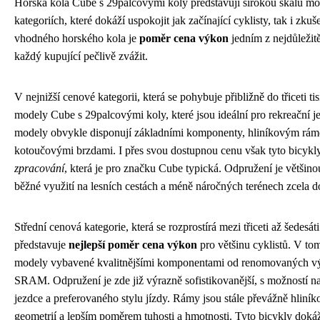
Horská kola Cube s 29palcovými koly představují širokou škálu m
kategoriích, které dokáží uspokojit jak začínající cyklisty, tak i zk
vhodného horského kola je
poměr cena výkon
jedním z nejdůležitě
každý kupující pečlivě zvážit.
V nejnižší cenové kategorii, která se pohybuje přibližně do třiceti t
modely Cube s 29palcovými koly, které jsou ideální pro rekreační j
modely obvykle disponují základními komponenty, hliníkovým rá
kotoučovými brzdami. I přes svou dostupnou cenu však tyto bicykl
zpracování
, která je pro značku Cube typická. Odpružení je většino
běžné využití na lesních cestách a méně náročných terénech zcela do
Střední cenová kategorie, která se rozprostírá mezi třiceti až šedesáti
představuje
nejlepší poměr cena výkon
pro většinu cyklistů. V t
modely vybavené kvalitnějšími komponentami od renomovaných v
SRAM. Odpružení je zde již výrazně sofistikovanější, s možností n
jezdce a preferovaného stylu jízdy. Rámy jsou stále převážně hliníko
geometrií a lepším poměrem tuhosti a hmotnosti. Tyto bicykly dokáž