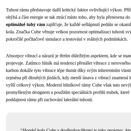
Tuhost rámu představuje další kritický faktor ovlivňující výkon. Pří
ohýbá a část energie se tak ztrácí místo toho, aby byla přenesena 
optimálně tuhý rám
zajišťuje, že každé sešlápnutí pedálu se okam
kola. Značka Cube věnuje velkou pozornost optimalizaci tuhosti s
pokročilé počítačové simulace a testování v reálných podmínkách.
Absorpce vibrací a nárazů je třetím důležitým aspektem, kde se mat
projevuje. Zatímco hliník má tendenci přenášet vibrace z nerovného
karbon dokáže tyto vibrace lépe tlumit díky svým inherentním vlast
zejména při dlouhých jízdách, kdy menší únava z vibrací znamená l
vyšší celkový výkon. Moderní hliníkové rámy Cube však tuto nev
promyšleným designem a použitím speciálních profilů trubek, které z
poddajnost rámu při zachování laterální tuhosti.
Horské kolo Cube s devětadvacítkami je jako spojenec, kte