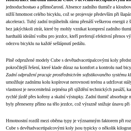
jednoduchostью a přímočarostí. Absence zadního tlumiče a klou
nižší hmotnost celého bicyklu, což se projevuje především při šlapá
akceleraci. Tuhý zadní trojúhelník rámu přenáší veškerou energii z 
bez jakýchkoli ztrát, které by mohly vznikat kompresí zadního tlumič
hardtailů ideální volbu pro jezdce, kteří preferují efektivní přenos 
odezvu bicyklu na každé sešlápnutí pedálu.
Plně odpružené modely Cube s devětadvacetipalcovými koly předst
pokročilejší řešení, které klade důraz na komfort a kontrolu nad bi
Zadní odpružení pracuje prostřednictvím sofistikovaného systému k
umožňuje zadnímu kolu kopírovat nerovnosti terénu a udržovat stál
vlastnost je neocenitelná zejména při sjíždění technických pasáží, 
rychlé jízdě přes kořeny a skalní výstupky. Zadní tlumič absorbuje n
byly přeneseny přímo na tělo jezdce, což výrazně snižuje únavu při
Hmotnostní rozdíl mezi oběma typy je významným faktorem při roz
Cube s devětadvacetipalcovými koly jsou typicky o několik kilogram