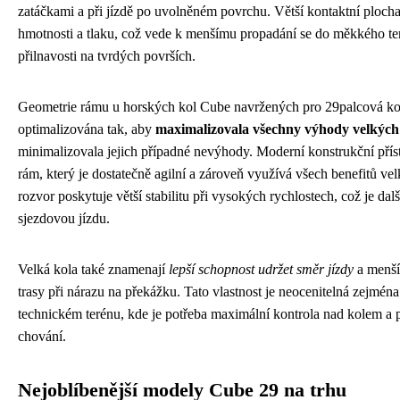
zatáčkami a při jízdě po uvolněném povrchu. Větší kontaktní ploch
hmotnosti a tlaku, což vede k menšímu propadání se do měkkého ter
přilnavosti na tvrdých površích.
Geometrie rámu u horských kol Cube navržených pro 29palcová kol
optimalizována tak, aby
maximalizovala všechny výhody velkých
minimalizovala jejich případné nevýhody. Moderní konstrukční přís
rám, který je dostatečně agilní a zároveň využívá všech benefitů ve
rozvor poskytuje větší stabilitu při vysokých rychlostech, což je d
sjezdovou jízdu.
Velká kola také znamenají
lepší schopnost udržet směr jízdy
a menší
trasy při nárazu na překážku. Tato vlastnost je neocenitelná zejména 
technickém terénu, kde je potřeba maximální kontrola nad kolem a p
chování.
Nejoblíbenější modely Cube 29 na trhu