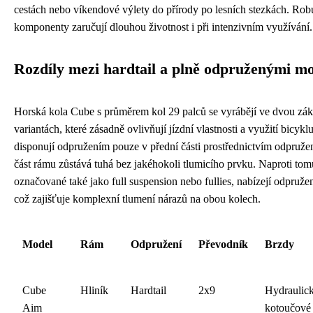
cestách nebo víkendové výlety do přírody po lesních stezkách. Robu
komponenty zaručují dlouhou životnost i při intenzivním využívání.
Rozdíly mezi hardtail a plně odpruženými m
Horská kola Cube s průměrem kol 29 palců se vyrábějí ve dvou zák
variantách, které zásadně ovlivňují jízdní vlastnosti a využití bicyk
disponují odpružením pouze v přední části prostřednictvím odpružen
část rámu zůstává tuhá bez jakéhokoli tlumicího prvku. Naproti to
označované také jako full suspension nebo fullies, nabízejí odpružen
což zajišťuje komplexní tlumení nárazů na obou kolech.
Model
Rám
Odpružení
Převodník
Brzdy
Cube
Hliník
Hardtail
2x9
Hydraulic
Aim
kotoučové