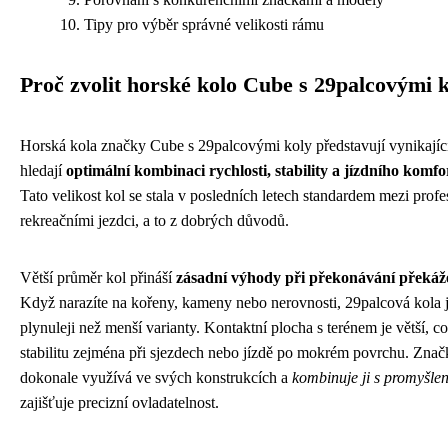
Tipy pro výběr správné velikosti rámu
Proč zvolit horské kolo Cube s 29palcovými 
Horská kola značky Cube s 29palcovými koly představují vynikající 
hledají
optimální kombinaci rychlosti, stability a jízdního komfo
Tato velikost kol se stala v posledních letech standardem mezi prof
rekreačními jezdci, a to z dobrých důvodů.
Větší průměr kol přináší
zásadní výhody při překonávání překáž
Když narazíte na kořeny, kameny nebo nerovnosti, 29palcová kola 
plynuleji než menší varianty. Kontaktní plocha s terénem je větší, c
stabilitu zejména při sjezdech nebo jízdě po mokrém povrchu. Znač
dokonale využívá ve svých konstrukcích a
kombinuje ji s promyšle
zajišťuje precizní ovladatelnost.