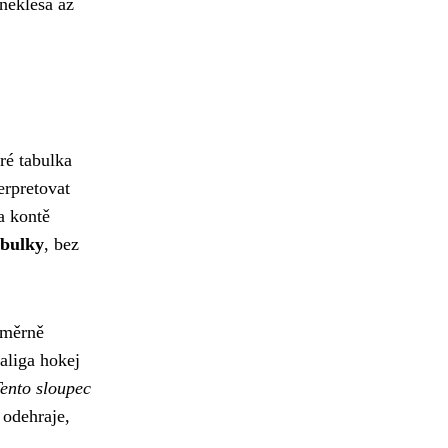
neklesá až
ré tabulka
erpretovat
a kontě
abulky
, bez
oměrně
aliga hokej
ento sloupec
 odehraje,