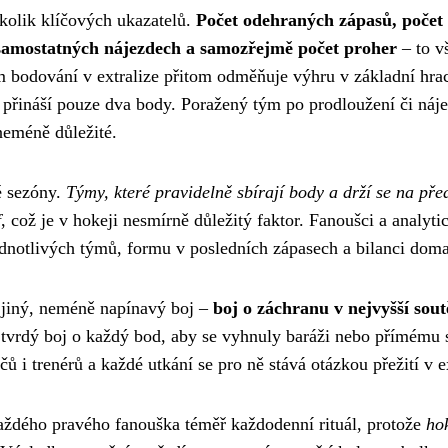
ěkolik klíčových ukazatelů.
Počet odehraných zápasů, počet
 samostatných nájezdech a samozřejmě počet proher
– to vš
 bodování v extralize přitom odměňuje výhru v základní hrac
přináší pouze dva body. Poražený tým po prodloužení či náje
neméně důležité.
lé sezóny.
Týmy, které pravidelně sbírají body a drží se na pře
f
, což je v hokeji nesmírně důležitý faktor. Fanoušci a analytic
ednotlivých týmů, formu v posledních zápasech a bilanci dom
 jiný, neméně napínavý boj –
boj o záchranu v nejvyšší sout
t tvrdý boj o každý bod, aby se vyhnuly baráži nebo přímému 
ů i trenérů a každé utkání se pro ně stává otázkou přežití v ex
 každého pravého fanouška téměř každodenní rituál, protože
ho