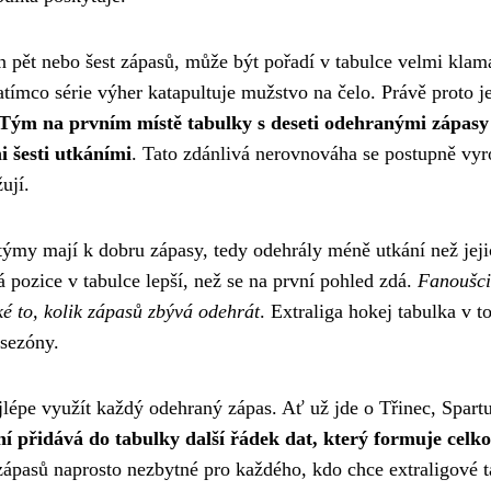
n pět nebo šest zápasů, může být pořadí v tabulce velmi klam
ímco série výher katapultuje mužstvo na čelo. Právě proto je
Tým na prvním místě tabulky s deseti odehranými zápasy
i šesti utkáními
. Tato zdánlivá nerovnováha se postupně vyr
ují.
 týmy mají k dobru zápasy, tedy odehrály méně utkání než jeji
 pozice v tabulce lepší, než se na první pohled zdá.
Fanoušci
ké to, kolik zápasů zbývá odehrát
. Extraliga hokej tabulka v 
 sezóny.
jlépe využít každý odehraný zápas. Ať už jde o Třinec, Spartu
í přidává do tabulky další řádek dat, který formuje celk
zápasů naprosto nezbytné pro každého, kdo chce extraligové 