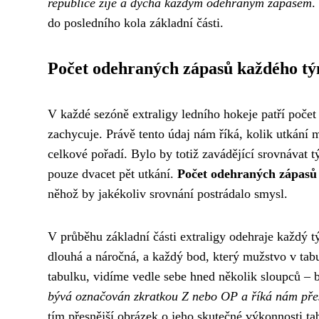
republice žije a dýchá každým odehraným zápasem
.
do posledního kola základní části.
Počet odehraných zápasů každého t
V každé sezóně extraligy ledního hokeje patří počet
zachycuje. Právě tento údaj nám říká, kolik utkání
celkové pořadí. Bylo by totiž zavádějící srovnávat t
pouze dvacet pět utkání.
Počet odehraných zápasů
něhož by jakékoliv srovnání postrádalo smysl.
V průběhu základní části extraligy odehraje každý 
dlouhá a náročná, a každý bod, který mužstvo v tab
tabulku, vidíme vedle sebe hned několik sloupců – 
bývá označován zkratkou Z nebo OP a říká nám přes
tím přesnější obrázek o jeho skutečné výkonnosti ta