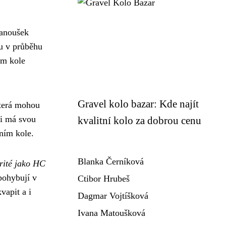
fanoušek
ou v průběhu
ém kole
Gravel kolo bazar: Kde najít
která mohou
ti má svou
kvalitní kolo za dobrou cenu
ním kole.
Blanka Černíková
rité jako HC
pohybují v
Ctibor Hrubeš
vapit a i
Dagmar Vojtíšková
Ivana Matoušková