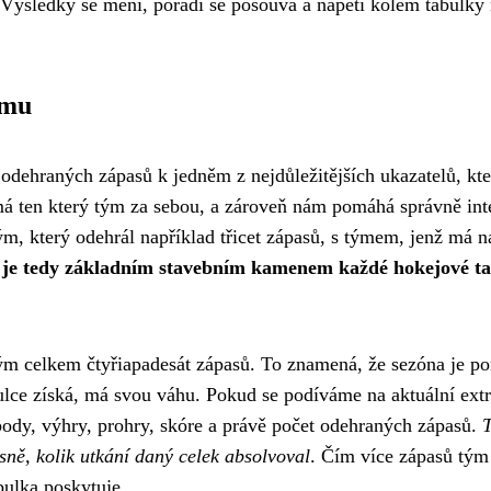
 Výsledky se mění, pořadí se posouvá a napětí kolem tabulky 
ýmu
 odehraných zápasů k jedněm z nejdůležitějších ukazatelů, kte
 má ten který tým za sebou, a zároveň nám pomáhá správně int
ým, který odehrál například třicet zápasů, s týmem, jenž má n
 je tedy základním stavebním kamenem každé hokejové t
tým celkem čtyřiapadesát zápasů. To znamená, že sezóna je p
ulce získá, má svou váhu. Pokud se podíváme na aktuální extr
body, výhry, prohry, skóre a právě počet odehraných zápasů.
T
ně, kolik utkání daný celek absolvoval
. Čím více zápasů tým
bulka poskytuje.