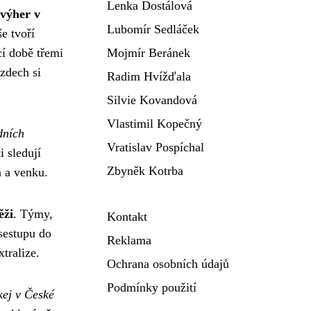
Lenka Dostálová
 výher v
Lubomír Sedláček
e tvoří
í době třemi
Mojmír Beránek
zdech si
Radim Hvížďala
Silvie Kovandová
Vlastimil Kopečný
dních
Vratislav Pospíchal
i sledují
Zbyněk Kotrba
a a venku.
ěži
. Týmy,
Kontakt
sestupu do
Reklama
tralize.
Ochrana osobních údajů
Podmínky použití
kej v České