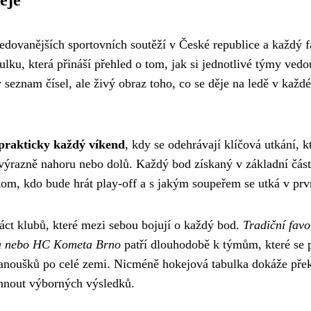
eje
ledovanějších sportovních soutěží v České republice a každý 
abulku, která přináší přehled o tom, jak si jednotlivé týmy ved
 seznam čísel, ale živý obraz toho, co se děje na ledě v každ
 prakticky každý víkend
, kdy se odehrávají klíčová utkání, 
 výrazně nahoru nebo dolů. Každý bod získaný v základní čás
tom, kdo bude hrát play-off a s jakým soupeřem se utká v prv
áct klubů, které mezi sebou bojují o každý bod.
Tradiční favo
aha nebo HC Kometa Brno
patří dlouhodobě k týmům, které se 
e fanoušků po celé zemi. Nicméně hokejová tabulka dokáže přek
hnout výborných výsledků.