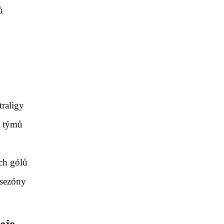
ů
h
raligy
h týmů
ů
ch gólů
 sezóny