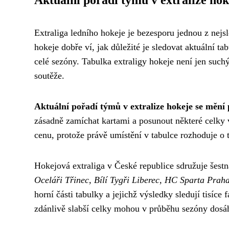
Aktuální pořadí týmů v extralize hok
Extraliga ledního hokeje je bezesporu jednou z nejs
hokeje dobře ví, jak důležité je sledovat aktuální t
celé sezóny. Tabulka extraligy hokeje není jen suchý
soutěže.
Aktuální pořadí týmů v extralize hokeje se mění
zásadně zamíchat kartami a posunout některé celky
cenu, protože právě umístění v tabulce rozhoduje o 
Hokejová extraliga v České republice sdružuje šestn
Oceláři Třinec, Bílí Tygři Liberec, HC Sparta Pr
horní části tabulky a jejichž výsledky sledují tisíc
zdánlivě slabší celky mohou v průběhu sezóny dosá