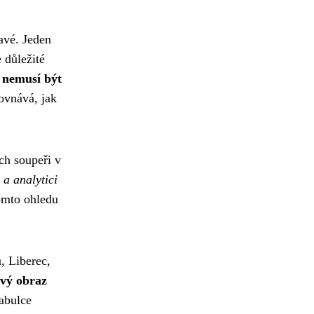
avé. Jeden
 důležité
 nemusí být
ovnává, jak
ch soupeři v
 a analytici
tomto ohledu
, Liberec,
ový obraz
tabulce