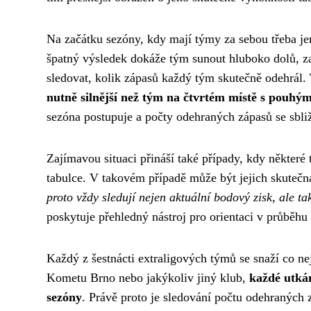
Na začátku sezóny, kdy mají týmy za sebou třeba je
špatný výsledek dokáže tým sunout hluboko dolů, zat
sledovat, kolik zápasů každý tým skutečně odehrál.
nutně silnější než tým na čtvrtém místě s pouhým
sezóna postupuje a počty odehraných zápasů se sbliž
Zajímavou situaci přináší také případy, kdy některé
tabulce. V takovém případě může být jejich skutečná
proto vždy sledují nejen aktuální bodový zisk, ale ta
poskytuje přehledný nástroj pro orientaci v průběhu
Každý z šestnácti extraligových týmů se snaží co ne
Kometu Brno nebo jakýkoliv jiný klub,
každé utkán
sezóny
. Právě proto je sledování počtu odehraných 