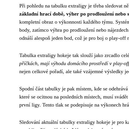
Při pohledu na tabulku extraligy je třeba sledovat n
základní hrací době, výher po prodloužení nebo
kompletní obraz o výkonnosti každého týmu. Systém
body, zatímco výhra po prodloužení nebo nájezdech 
odnáší alespoň jeden bod, což je pro boj o play-off 
Tabulka extraligy hokeje tak slouží jako zrcadlo ce
příčkách, mají výhodu domácího prostředí v play-of
nejen celkové pořadí, ale také vzájemné výsledky j
Spodní část tabulky je pak místem, kde se odehrává
které se ocitnou na posledních místech, musí svádě
první ligy. Tento tlak se podepisuje na výkonech hráč
Sledování aktuální tabulky extraligy hokeje je pro