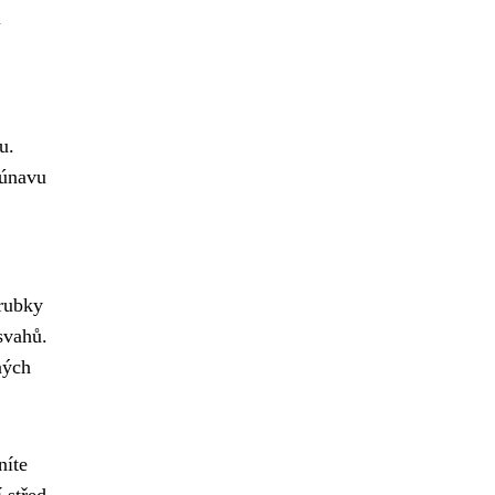
i
u.
 únavu
rubky
svahů.
ných
níte
 střed