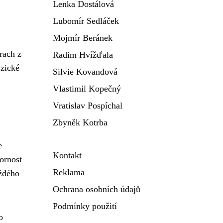
Lenka Dostálová
Lubomír Sedláček
Mojmír Beránek
rach z
Radim Hvížďala
yzické
Silvie Kovandová
Vlastimil Kopečný
Vratislav Pospíchal
Zbyněk Kotrba
e
Kontakt
ornost
Reklama
ždého
Ochrana osobních údajů
Podmínky použití
o