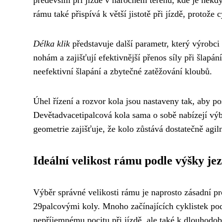
rámu také přispívá k větší jistotě při jízdě, protože 
Délka klik
představuje další parametr, který výrobci
nohám a zajišťují efektivnější přenos síly při šlap
neefektivní šlapání a zbytečné zatěžování kloubů.
Úhel řízení a rozvor kola jsou nastaveny tak, aby p
Devětadvacetipalcová kola sama o sobě nabízejí výb
geometrie zajišťuje, že kolo zůstává dostatečně agil
Ideální velikost rámu podle výšky je
Výběr správné velikosti rámu je naprosto zásadní 
29palcovými koly. Mnoho začínajících cyklistek po
nepříjemnému pocitu při jízdě, ale také k dlouhodo