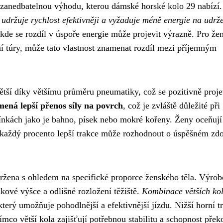
 nezanedbatelnou výhodu, kterou dámské horské kolo 29 nabízí
 udržuje rychlost efektivněji a vyžaduje méně energie na udrž
 kde se rozdíl v úspoře energie může projevit výrazně. Pro že
ní túry, může tato vlastnost znamenat rozdíl mezi příjemným
tší díky většímu průměru pneumatiky, což se pozitivně proje
mená lepší přenos síly na povrch
, což je zvláště důležité při
nkách jako je bahno, písek nebo mokré kořeny. Ženy oceňují
 každý procento lepší trakce může rozhodnout o úspěšném zdo
žena s ohledem na specifické proporce ženského těla. Výrob
kové výšce a odlišné rozložení těžiště.
Kombinace větších kol
 který umožňuje pohodlnější a efektivnější jízdu. Nižší horní t
mco větší kola zajišťují potřebnou stabilitu a schopnost přek