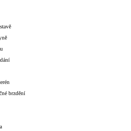
stavě
kyně
du
ádání
erén
čné brzdění
a