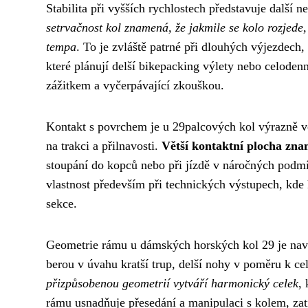
Stabilita při vyšších rychlostech představuje další
setrvačnost kol znamená, že jakmile se kolo rozjede,
tempa
. To je zvláště patrné při dlouhých výjezdech,
které plánují delší bikepacking výlety nebo celoden
zážitkem a vyčerpávající zkouškou.
Kontakt s povrchem je u 29palcových kol výrazně vě
na trakci a přilnavosti.
Větší kontaktní plocha zna
stoupání do kopců nebo při jízdě v náročných podmí
vlastnost především při technických výstupech, kde
sekce.
Geometrie rámu u dámských horských kol 29 je navr
berou v úvahu kratší trup, delší nohy v poměru k cel
přizpůsobenou geometrií vytváří harmonický celek
,
rámu usnadňuje přesedání a manipulaci s kolem, zatí