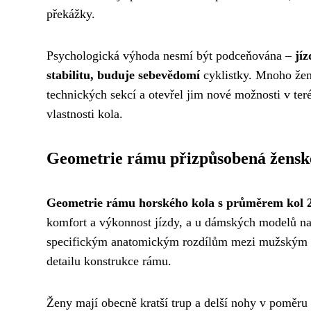
překážky.
Psychologická výhoda nesmí být podceňována –
jí
stabilitu, buduje sebevědomí
cyklistky. Mnoho žen
technických sekcí a otevřel jim nové možnosti v terén
vlastnosti kola.
Geometrie rámu přizpůsobená žensk
Geometrie rámu horského kola s průměrem kol 2
komfort a výkonnost jízdy, a u dámských modelů nab
specifickým anatomickým rozdílům mezi mužským a
detailu konstrukce rámu.
Ženy mají obecně kratší trup a delší nohy v poměru k