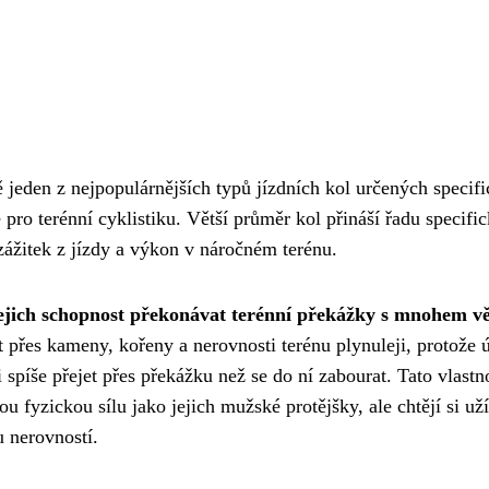
jeden z nejpopulárnějších typů jízdních kol určených specif
 pro terénní cyklistiku. Větší průměr kol přináší řadu specifi
zážitek z jízdy a výkon v náročném terénu.
jejich schopnost překonávat terénní překážky s mnohem vě
t přes kameny, kořeny a nerovnosti terénu plynuleji, protože 
 spíše přejet přes překážku než se do ní zabourat. Tato vlastno
 fyzickou sílu jako jejich mužské protějšky, ale chtějí si už
u nerovností.