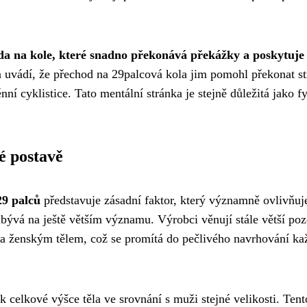
zda na kole, které snadno překonává překážky a poskytuje
 uvádí, že přechod na 29palcová kola jim pomohl překonat st
ní cyklistice. Tato mentální stránka je stejně důležitá jako f
é postavě
9 palců
představuje zásadní faktor, který významně ovlivňuj
ývá na ještě větším významu. Výrobci věnují stále větší poz
 ženským tělem, což se promítá do pečlivého navrhování ka
 celkové výšce těla ve srovnání s muži stejné velikosti. Tent