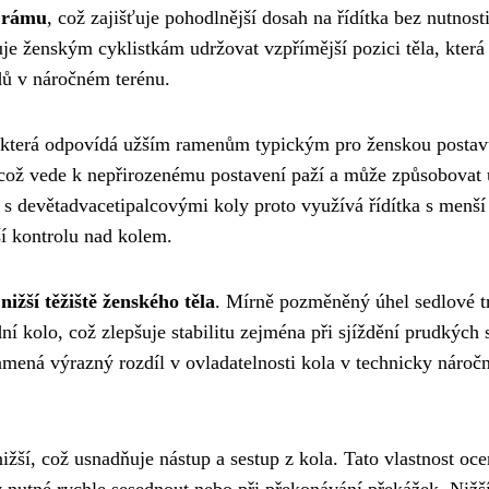
y rámu
, což zajišťuje pohodlnější dosah na řídítka bez nutnost
e ženským cyklistkám udržovat vzpřímější pozici těla, která
dů v náročném terénu.
 která odpovídá užším ramenům typickým pro ženskou postav
á, což vede k nepřirozenému postavení paží a může způsobovat
o s devětadvacetipalcovými koly proto využívá řídítka s menší
ší kontrolu nad kolem.
a
nižší těžiště ženského těla
. Mírně pozměněný úhel sedlové t
ní kolo, což zlepšuje stabilitu zejména při sjíždění prudkých 
namená výrazný rozdíl v ovladatelnosti kola v technicky nároč
ší, což usnadňuje nástup a sestup z kola. Tato vlastnost oce
 nutné rychle sesednout nebo při překonávání překážek. Nižší