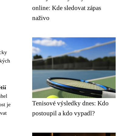
online: Kde sledovat zápas
naživo
icky
ckých
tší
úhel
Tenisové výsledky dnes: Kdo
st je
postoupil a kdo vypadl?
ívat