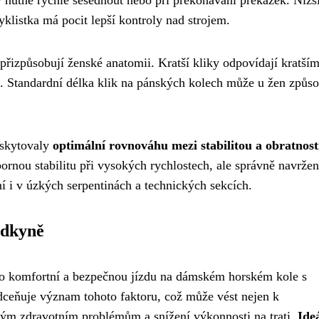
cyklistka má pocit lepší kontroly nad strojem.
 přizpůsobují ženské anatomii. Kratší kliky odpovídají kratší
ání. Standardní délka klik na pánských kolech může u žen způs
oskytovaly
optimální rovnováhu mezi stabilitou a obratnost
ornou stabilitu při vysokých rychlostech, ale správně navrže
ní i v úzkých serpentinách a technických sekcích.
zdkyně
pro komfortní a bezpečnou jízdu na dámském horském kole s
dceňuje význam tohoto faktoru, což může vést nejen k
bým zdravotním problémům a snížení výkonnosti na trati.
Ide