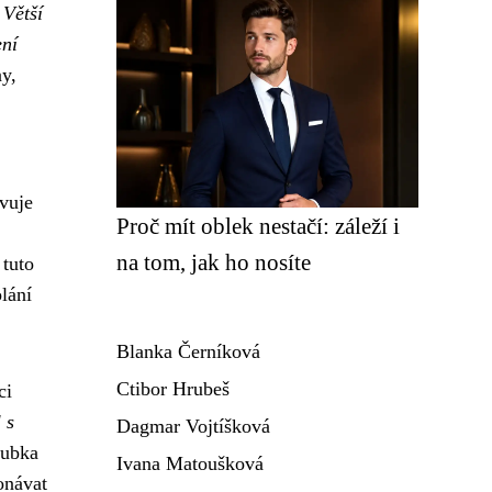
.
Větší
ení
ny,
vuje
Proč mít oblek nestačí: záleží i
na tom, jak ho nosíte
 tuto
lání
Blanka Černíková
Ctibor Hrubeš
ci
 s
Dagmar Vojtíšková
rubka
Ivana Matoušková
onávat