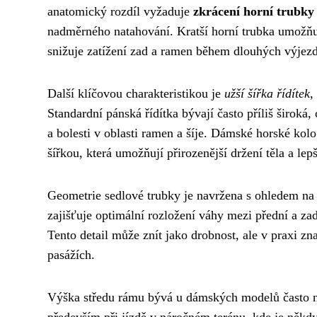
anatomický rozdíl vyžaduje
zkrácení horní trubk
nadměrného natahování. Kratší horní trubka umožňuj
snižuje zatížení zad a ramen během dlouhých výjez
Další klíčovou charakteristikou je
užší šířka řídítek
,
Standardní pánská řídítka bývají často příliš širok
a bolesti v oblasti ramen a šíje. Dámské horské kol
šířkou, která umožňují přirozenější držení těla a lep
Geometrie sedlové trubky je navržena s ohledem n
zajišťuje optimální rozložení váhy mezi přední a zad
Tento detail může znít jako drobnost, ale v praxi z
pasážích.
Výška středu rámu bývá u dámských modelů často niž
především při jízdě v náročném terénu, kde je někdy