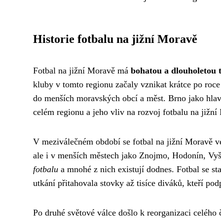
Historie fotbalu na jižní Moravě
Fotbal na jižní Moravě má
bohatou a dlouholetou t
kluby v tomto regionu začaly vznikat krátce po roce 
do menších moravských obcí a měst. Brno jako hla
celém regionu a jeho vliv na rozvoj fotbalu na jižní 
V meziválečném období se fotbal na jižní Moravě ve
ale i v menších městech jako Znojmo, Hodonín, Vyšk
fotbalu
a mnohé z nich existují dodnes. Fotbal se st
utkání přitahovala stovky až tisíce diváků, kteří p
Po druhé světové válce došlo k reorganizaci celého