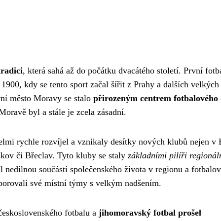
radici
, která sahá až do počátku dvacátého století. První fot
1900, kdy se tento sport začal šířit z Prahy a dalších velkých
vní město Moravy se stalo
přirozeným centrem fotbalového 
Moravě byl a stále je zcela zásadní.
lmi rychle rozvíjel a vznikaly desítky nových klubů nejen v 
ov či Břeclav. Tyto kluby se staly
základními pilíři regionál
al nedílnou součástí společenského života v regionu a fotbalo
odporovali své místní týmy s velkým nadšením.
 československého fotbalu a
jihomoravský fotbal prošel