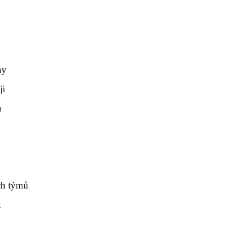
hy
ji
ů
ch týmů
u