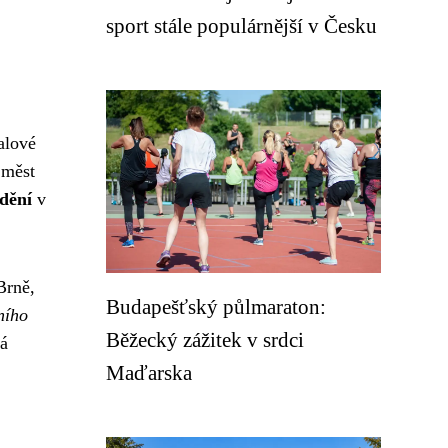
sport stále populárnější v Česku
balové
 měst
dění
v
Brně,
Budapešťský půlmaraton:
ního
Běžecký zážitek v srdci
vá
Maďarska