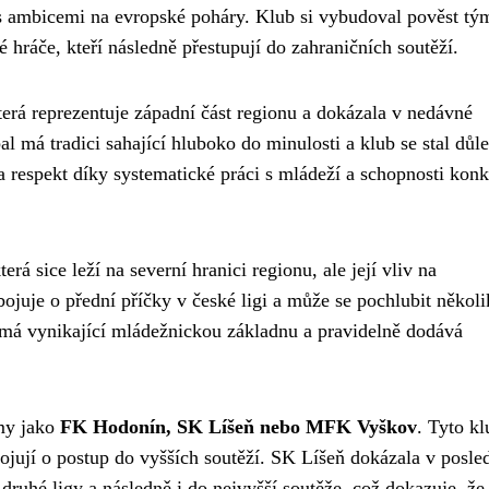
m s ambicemi na evropské poháry. Klub si vybudoval pověst tý
 hráče, kteří následně přestupují do zahraničních soutěží.
která reprezentuje západní část regionu a dokázala v nedávné
bal má tradici sahající hluboko do minulosti a klub se stal důl
a respekt díky systematické práci s mládeží a schopnosti kon
která sice leží na severní hranici regionu, ale její vliv na
ojuje o přední příčky v české ligi a může se pochlubit několi
 má vynikající mládežnickou základnu a pravidelně dodává
ýmy jako
FK Hodonín, SK Líšeň nebo MFK Vyškov
. Tyto k
bojují o postup do vyšších soutěží. SK Líšeň dokázala v posle
ruhé ligy a následně i do nejvyšší soutěže, což dokazuje, že 