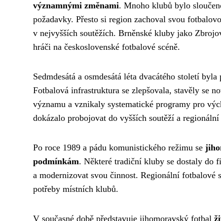
významnými změnami
. Mnoho klubů bylo sloučen
požadavky. Přesto si region zachoval svou fotbalovou
v nejvyšších soutěžích. Brněnské kluby jako Zbrojov
hráči na československé fotbalové scéně.
Sedmdesátá a osmdesátá léta dvacátého století byla
Fotbalová infrastruktura se zlepšovala, stavěly se n
významu a vznikaly systematické programy pro výc
dokázalo probojovat do vyšších soutěží a regionální
Po roce 1989 a pádu komunistického režimu se
jih
podmínkám
. Některé tradiční kluby se dostaly do
a modernizovat svou činnost. Regionální fotbalové s
potřeby místních klubů.
V současné době představuje jihomoravský fotbal
ž