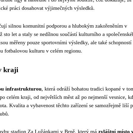
ické práci dosahovat výjimečných výsledků.
čují silnou komunitní podporou a hlubokým zakořeněním v
ž sto let a staly se nedílnou součástí kulturního a společensk
sou měřeny pouze sportovními výsledky, ale také schopností
ou fotbalovou kulturu v celém regionu.
v kraji
ou infrastrukturou
, která odráží bohatou tradici kopané v to
 po celém kraji, od největších měst až po nejmenší vesnice, k
ota. Kvalita a vybavenost těchto zařízení se samozřejmě liší 
lubů.
ochyby stadion Za Lužánkami v Brně, který má
zvláštní místo 