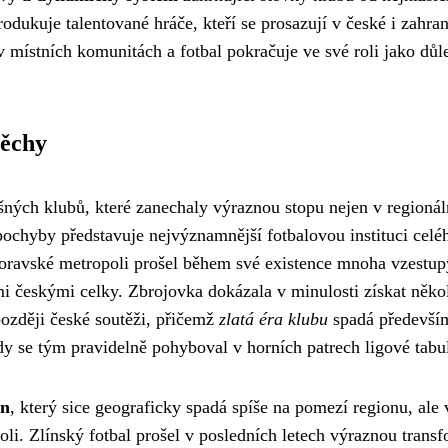
odukuje talentované hráče, kteří se prosazují v české i zahran
v místních komunitách a fotbal pokračuje ve své roli jako důl
pěchy
šných klubů, které zanechaly výraznou stopu nejen v regioná
ochyby představuje nejvýznamnější fotbalovou instituci celé
 moravské metropoli prošel během své existence mnoha vzestup
ími českými celky. Zbrojovka dokázala v minulosti získat něko
ozději české soutěži, přičemž
zlatá éra klubu
spadá předevší
dy se tým pravidelně pohyboval v horních patrech ligové tabu
ín
, který sice geograficky spadá spíše na pomezí regionu, ale 
i. Zlínský fotbal prošel v posledních letech výraznou trans