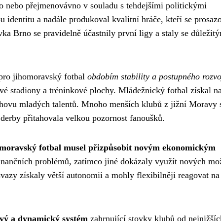
o nebo přejmenovávno v souladu s tehdejšími politickými
 identitu a nadále produkoval kvalitní hráče, kteří se prosazo
ka Brno se pravidelně účastnily první ligy a staly se důležit
 pro jihomoravský fotbal
obdobím stability a postupného rozvo
ové stadiony a tréninkové plochy. Mládežnický fotbal získal n
hovu mladých talentů. Mnoho menších klubů z jižní Moravy 
 derby přitahovala velkou pozornost fanoušků.
omoravský fotbal musel přizpůsobit novým ekonomickým
 finančních problémů, zatímco jiné dokázaly využít nových mo
vazy získaly větší autonomii a mohly flexibilněji reagovat na
ivý a dynamický systém
zahrnující stovky klubů od nejnižšíc