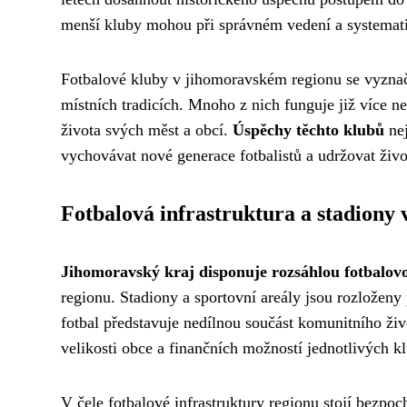
menší kluby mohou při správném vedení a systemat
Fotbalové kluby v jihomoravském regionu se vyzna
místních tradicích. Mnoho z nich funguje již více ne
života svých měst a obcí.
Úspěchy těchto klubů
nej
vychovávat nové generace fotbalistů a udržovat živ
Fotbalová infrastruktura a stadiony 
Jihomoravský kraj disponuje rozsáhlou fotbalov
regionu. Stadiony a sportovní areály jsou rozloženy
fotbal představuje nedílnou součást komunitního živ
velikosti obce a finančních možností jednotlivých k
V čele fotbalové infrastruktury regionu stojí bezp