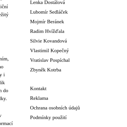
Lenka Dostálová
iční
Lubomír Sedláček
ežitý
Mojmír Beránek
Radim Hvížďala
Silvie Kovandová
Vlastimil Kopečný
lním,
Vratislav Pospíchal
ho
Zbyněk Kotrba
y i
lik
Kontakt
m do
Reklama
lky.
Ochrana osobních údajů
v
Podmínky použití
formací