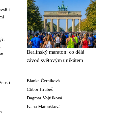
vali i
ými
je
.
a
Berlínský maraton: co dělá
se
závod světovým unikátem
Blanka Černíková
žností
Ctibor Hrubeš
Dagmar Vojtíšková
Ivana Matoušková
h