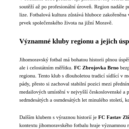
soutěží až po profesionální úroveň. Region nadále pr
lize. Fotbalová kultura zůstává hluboce zakořeněna 
prvek společenského života na jižní Moravě.
Významné kluby regionu a jejich ús
Jihomoravský fotbal má bohatou historii plnou úspě
ale i celostátním měřítku.
FC Zbrojovka Brno
bezp
regionu. Tento klub s dlouholetou tradicí sídlící v
pády, přesto si zachoval stabilní pozici mezi předn
medailových umístění v nejvyšší československé a p
sedmdesátých a osmdesátých let minulého století, k
Dalším klubem s výraznou historií je
FC Fastav Zl
kontextu jihomoravského fotbalu hraje významnou rol