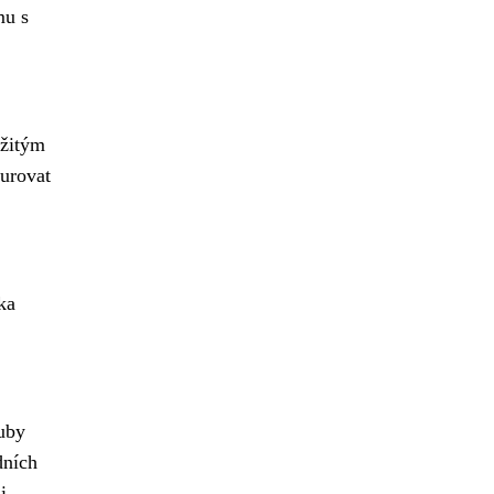
mu s
ežitým
kurovat
ka
luby
dních
i