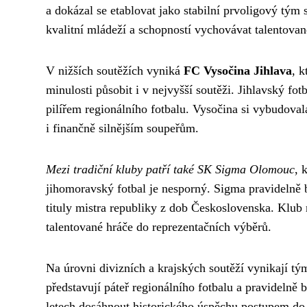
a dokázal se etablovat jako stabilní prvoligový tý
kvalitní mládeží a schopností vychovávat talentované
V nižších soutěžích vyniká
FC Vysočina Jihlava
, 
minulosti působit i v nejvyšší soutěži. Jihlavský fot
pilířem regionálního fotbalu. Vysočina si vybudoval
i finančně silnějším soupeřům.
Mezi tradiční kluby patří také SK Sigma Olomouc
, 
jihomoravský fotbal je nesporný. Sigma pravidelně b
tituly mistra republiky z dob Československa. Klub
talentované hráče do reprezentačních výběrů.
Na úrovni divizních a krajských soutěží vynikají t
představují páteř regionálního fotbalu a pravidelně 
letech dosáhnout historického úspěchu postupem do d